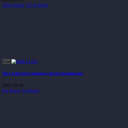
128-р бүлэг
127-р бүлэг
Free
Цол хэргэмээ орхиод гэрлэх болчихлоо.
2025-10-20
6-р бүлэг
5-р бүлэг