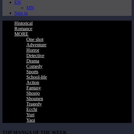
EN
MN
Sign in
Historical
Romance
MORE
One shot
Adventure
Horror
Detective
Drama
Comedy
Sports
School-life
Action
Fantasy
Shoujo
Shounen
Tragedy
Ecchi
Yuri
Yaoi
TOP MANGA OF THE WEEK