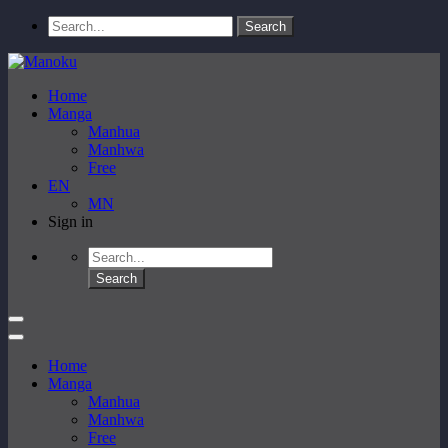
Home
Manga
Manhua
Manhwa
Free
EN
MN
Sign in
Home
Manga
Manhua
Manhwa
Free