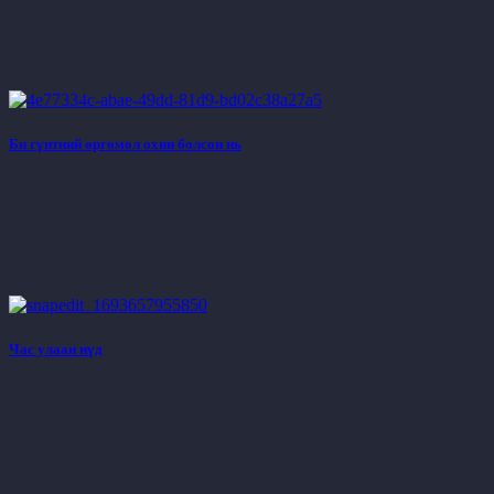
Би гүнтний өргөмөл охин болсон нь
Час улаан нүд