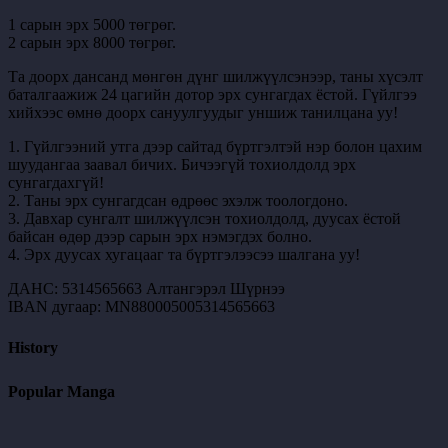
1 сарын эрх 5000 төгрөг.
2 сарын эрх 8000 төгрөг.
Та доорх дансанд мөнгөн дүнг шилжүүлсэнээр, таны хүсэлт
баталгаажиж 24 цагийн дотор эрх сунгагдах ёстой. Гүйлгээ
хийхээс өмнө доорх сануулгуудыг уншиж танилцана уу!
1. Гүйлгээний утга дээр сайтад бүртгэлтэй нэр болон цахим
шуудангаа заавал бичих. Бичээгүй тохиолдолд эрх
сунгагдахгүй!
2. Таны эрх сунгагдсан өдрөөс эхэлж тоологдоно.
3. Давхар сунгалт шилжүүлсэн тохиолдолд, дуусах ёстой
байсан өдөр дээр сарын эрх нэмэгдэх болно.
4. Эрх дуусах хугацааг та бүртгэлээсээ шалгана уу!
ДАНС: 5314565663 Алтангэрэл Шүрнээ
IBAN дугаар: MN880005005314565663
History
Popular Manga