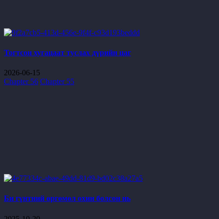
Тогтсон хугацаат туслах дүрийн цаг
2026-06-15
Chapter 56
Chapter 55
Би гүнтний өргөмөл охин болсон нь
2025-10-20