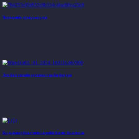
Чөтгөрийг хүмүүжүүлэх
Энэ бол эцсийн хугацаа гэж би бодсон
Би дарангуйлагчийн нарийн бичиг болсон нь