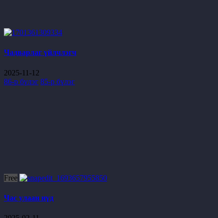
Чадварлаг үйлчлэгч
2025-11-12
86-р бүлэг
85-р бүлэг
Free
Час улаан нүд
2025-02-11