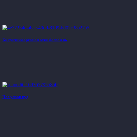
Би гүнтний өргөмөл охин болсон нь
Час улаан нүд