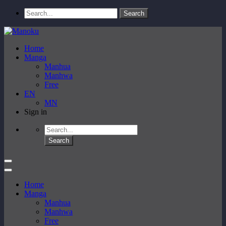
Home
Manga
Manhua
Manhwa
Free
EN
MN
Sign in
Home
Manga
Manhua
Manhwa
Free