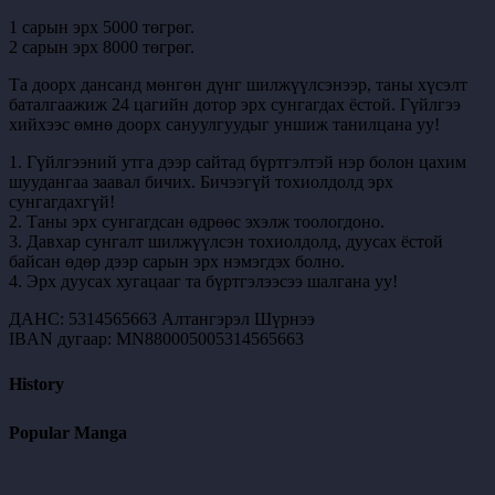
1 сарын эрх 5000 төгрөг.
2 сарын эрх 8000 төгрөг.
Та доорх дансанд мөнгөн дүнг шилжүүлсэнээр, таны хүсэлт
баталгаажиж 24 цагийн дотор эрх сунгагдах ёстой. Гүйлгээ
хийхээс өмнө доорх сануулгуудыг уншиж танилцана уу!
1. Гүйлгээний утга дээр сайтад бүртгэлтэй нэр болон цахим
шуудангаа заавал бичих. Бичээгүй тохиолдолд эрх
сунгагдахгүй!
2. Таны эрх сунгагдсан өдрөөс эхэлж тоологдоно.
3. Давхар сунгалт шилжүүлсэн тохиолдолд, дуусах ёстой
байсан өдөр дээр сарын эрх нэмэгдэх болно.
4. Эрх дуусах хугацааг та бүртгэлээсээ шалгана уу!
ДАНС: 5314565663 Алтангэрэл Шүрнээ
IBAN дугаар: MN880005005314565663
History
Popular Manga