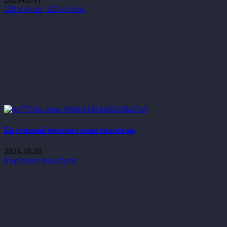
128-р бүлэг
127-р бүлэг
Би гүнтний өргөмөл охин болсон нь
2025-10-20
85-р бүлэг
84-р бүлэг