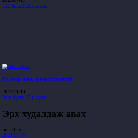
Chapter 29
28-р бүлэг
Гөлгөөр минь оролдох хэрэггүй
2025-11-16
28-р бүлэг
27-р бүлэг
Эрх худалдаж авах
posted on
2024-05-18