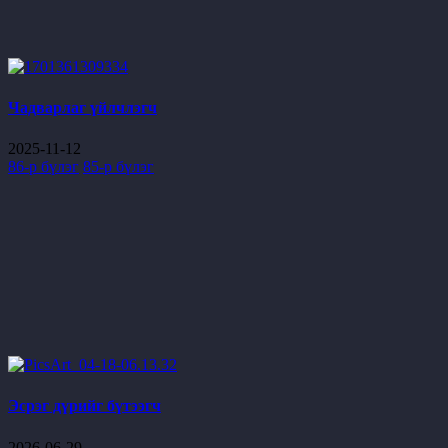
Чадварлаг үйлчлэгч
2025-11-12
86-р бүлэг
85-р бүлэг
Эсрэг дүрийг бүтээгч
2026-06-29