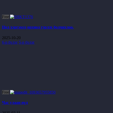
Free
Цол хэргэмээ орхиод гэрлэх болчихлоо.
2025-10-20
6-р бүлэг
5-р бүлэг
Free
Час улаан нүд
2025-02-11