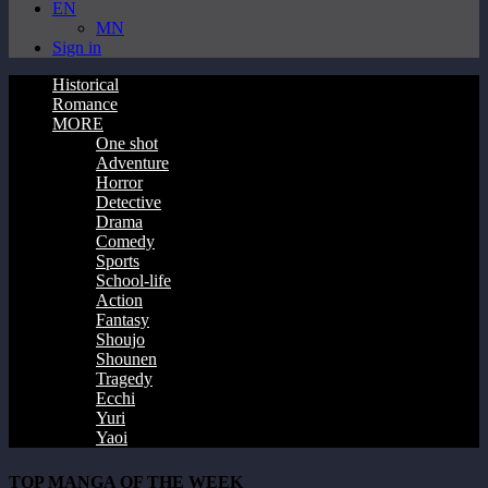
EN
MN
Sign in
Historical
Romance
MORE
One shot
Adventure
Horror
Detective
Drama
Comedy
Sports
School-life
Action
Fantasy
Shoujo
Shounen
Tragedy
Ecchi
Yuri
Yaoi
TOP MANGA OF THE WEEK