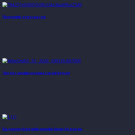
Чөтгөрийг хүмүүжүүлэх
Энэ бол эцсийн хугацаа гэж би бодсон
Би дарангуйлагчийн нарийн бичиг болсон нь