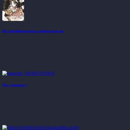
Би гүнтний өргөмөл охин болсон нь
Час улаан нүд