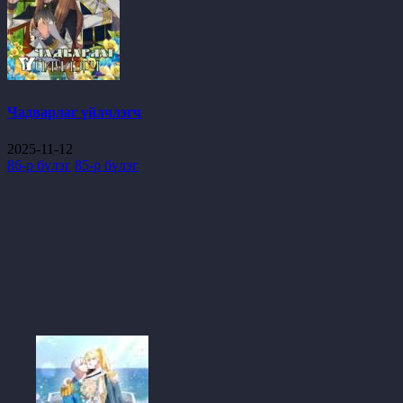
Чадварлаг үйлчлэгч
2025-11-12
86-р бүлэг
85-р бүлэг