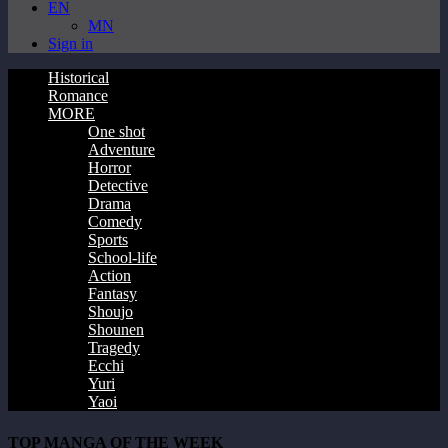
EN
MN
Sign in
Historical
Romance
MORE
One shot
Adventure
Horror
Detective
Drama
Comedy
Sports
School-life
Action
Fantasy
Shoujo
Shounen
Tragedy
Ecchi
Yuri
Yaoi
TOP MANGA OF THE WEEK