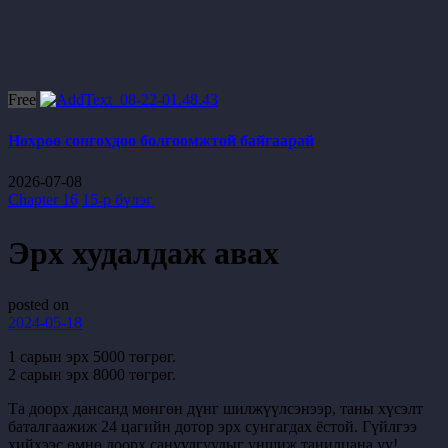
Free
Нөхрөө сонгохдоо болгоомжтой байгаарай
2026-07-08
Chapter 16
15-р бүлэг
Эрх худалдаж авах
posted on
2024-05-18
1 сарын эрх 5000 төгрөг.
2 сарын эрх 8000 төгрөг.
Та доорх дансанд мөнгөн дүнг шилжүүлсэнээр, таны хүсэлт
баталгаажиж 24 цагийн дотор эрх сунгагдах ёстой. Гүйлгээ
хийхээс өмнө доорх сануулгуудыг уншиж танилцана уу!