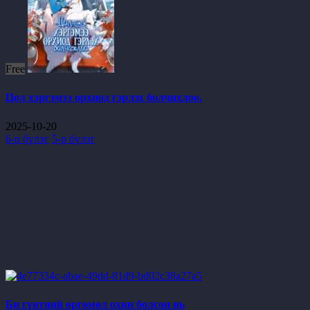
Free
Цол хэргэмээ орхиод гэрлэх болчихлоо.
2025-10-20
6-р бүлэг
5-р бүлэг
Би гүнтний өргөмөл охин болсон нь