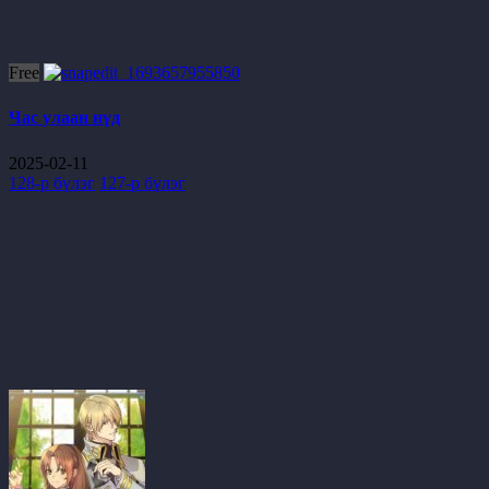
Free
Час улаан нүд
2025-02-11
128-р бүлэг
127-р бүлэг