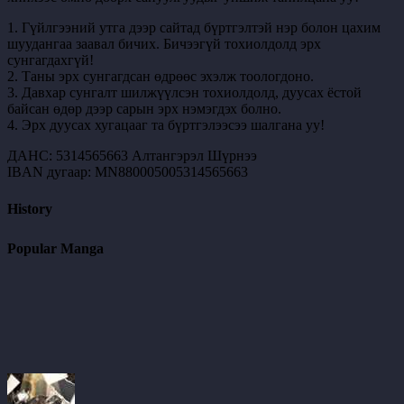
1. Гүйлгээний утга дээр сайтад бүртгэлтэй нэр болон цахим
шуудангаа заавал бичих. Бичээгүй тохиолдолд эрх
сунгагдахгүй!
2. Таны эрх сунгагдсан өдрөөс эхэлж тоологдоно.
3. Давхар сунгалт шилжүүлсэн тохиолдолд, дуусах ёстой
байсан өдөр дээр сарын эрх нэмэгдэх болно.
4. Эрх дуусах хугацааг та бүртгэлээсээ шалгана уу!
ДАНС: 5314565663 Алтангэрэл Шүрнээ
IBAN дугаар: MN880005005314565663
History
Popular Manga