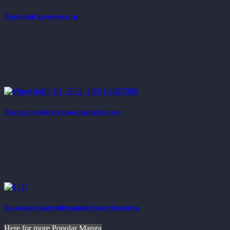
Чөтгөрийг хүмүүжүүлэх
Энэ бол эцсийн хугацаа гэж би бодсон
Би дарангуйлагчийн нарийн бичиг болсон нь
Here for more Popular Manga