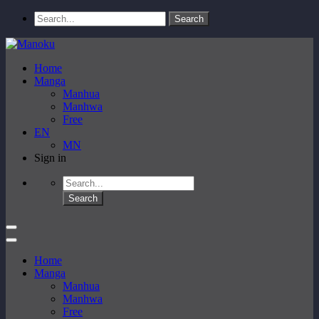
Home
Manga
Manhua
Manhwa
Free
EN
MN
Sign in
Home
Manga
Manhua
Manhwa
Free