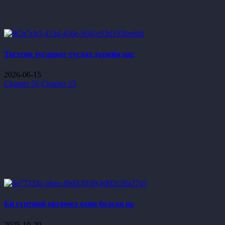
Тогтсон хугацаат туслах дүрийн цаг
2026-06-15
Chapter 56
Chapter 55
Би гүнтний өргөмөл охин болсон нь
2025-10-20