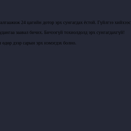
алгаажиж 24 цагийн дотор эрх сунгагдах ёстой. Гүйлгээ хийхээ
удангаа заавал бичих. Бичээгүй тохиолдолд эрх сунгагдахгүй!
 өдөр дээр сарын эрх нэмэгдэх болно.