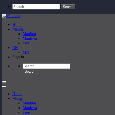
Home
Manga
Manhua
Manhwa
Free
EN
MN
Sign in
Home
Manga
Manhua
Manhwa
Free