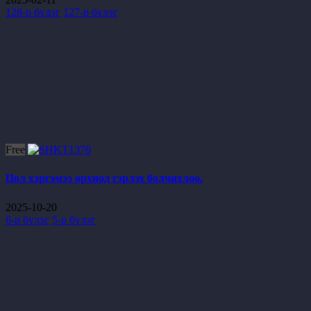
128-р бүлэг
127-р бүлэг
Free
Цол хэргэмээ орхиод гэрлэх болчихлоо.
2025-10-20
6-р бүлэг
5-р бүлэг