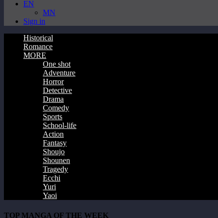
EN
MN
Sign in
Historical
Romance
MORE
One shot
Adventure
Horror
Detective
Drama
Comedy
Sports
School-life
Action
Fantasy
Shoujo
Shounen
Tragedy
Ecchi
Yuri
Yaoi
TOP MANGA OF THE WEEK