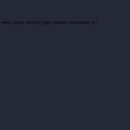
с өмнө доорх сануулгуудыг уншиж танилцана уу!