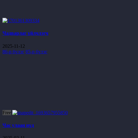
Чадварлаг үйлчлэгч
2025-11-12
86-р бүлэг
85-р бүлэг
Free
Час улаан нүд
2025-02-11