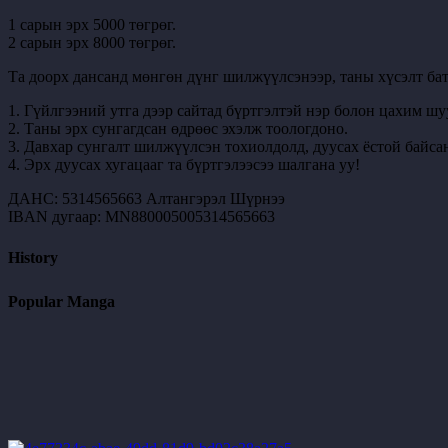
1 сарын эрх 5000 төгрөг.
2 сарын эрх 8000 төгрөг.
Та доорх дансанд мөнгөн дүнг шилжүүлсэнээр, таны хүсэлт бат
1. Гүйлгээний утга дээр сайтад бүртгэлтэй нэр болон цахим шу
2. Таны эрх сунгагдсан өдрөөс эхэлж тоологдоно.
3. Давхар сунгалт шилжүүлсэн тохиолдолд, дуусах ёстой байсан
4. Эрх дуусах хугацааг та бүртгэлээсээ шалгана уу!
ДАНС: 5314565663 Алтангэрэл Шүрнээ
IBAN дугаар: MN880005005314565663
History
Popular Manga