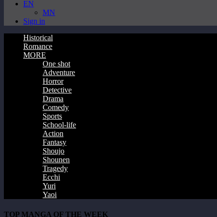
EN
MN
Sign in
Historical
Romance
MORE
One shot
Adventure
Horror
Detective
Drama
Comedy
Sports
School-life
Action
Fantasy
Shoujo
Shounen
Tragedy
Ecchi
Yuri
Yaoi
TOP MANGA OF THE WEEK