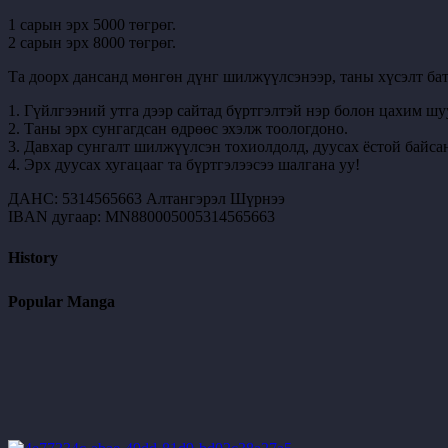
1 сарын эрх 5000 төгрөг.
2 сарын эрх 8000 төгрөг.
Та доорх дансанд мөнгөн дүнг шилжүүлсэнээр, таны хүсэлт бат
1. Гүйлгээний утга дээр сайтад бүртгэлтэй нэр болон цахим шу
2. Таны эрх сунгагдсан өдрөөс эхэлж тоологдоно.
3. Давхар сунгалт шилжүүлсэн тохиолдолд, дуусах ёстой байсан
4. Эрх дуусах хугацааг та бүртгэлээсээ шалгана уу!
ДАНС: 5314565663 Алтангэрэл Шүрнээ
IBAN дугаар: MN880005005314565663
History
Popular Manga