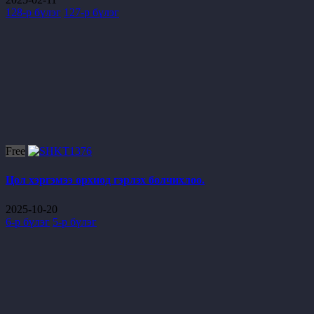
128-р бүлэг
127-р бүлэг
Free
Цол хэргэмээ орхиод гэрлэх болчихлоо.
2025-10-20
6-р бүлэг
5-р бүлэг