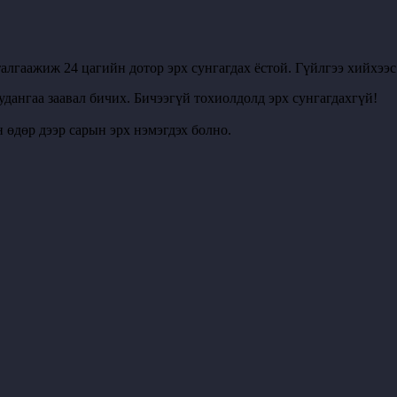
алгаажиж 24 цагийн дотор эрх сунгагдах ёстой. Гүйлгээ хийхээ
удангаа заавал бичих. Бичээгүй тохиолдолд эрх сунгагдахгүй!
 өдөр дээр сарын эрх нэмэгдэх болно.