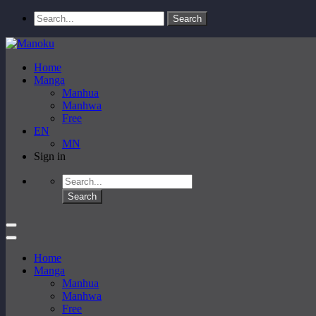
Home
Manga
Manhua
Manhwa
Free
EN
MN
Sign in
Home
Manga
Manhua
Manhwa
Free