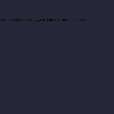
с өмнө доорх сануулгуудыг уншиж танилцана уу!