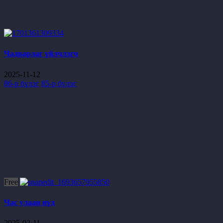
Чадварлаг үйлчлэгч
2025-11-12
86-р бүлэг
85-р бүлэг
Free
Час улаан нүд
2025-02-11