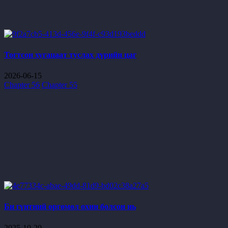
Тогтсон хугацаат туслах дүрийн цаг
2026-06-15
Chapter 56
Chapter 55
Би гүнтний өргөмөл охин болсон нь
2025-10-20