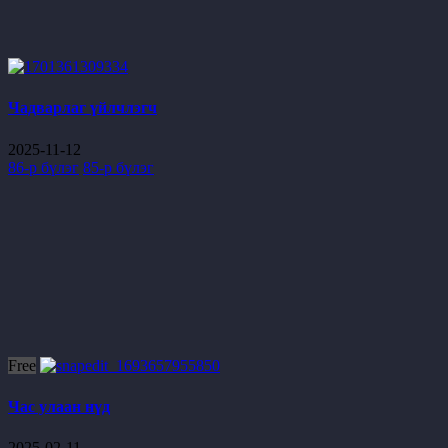
Чадварлаг үйлчлэгч
2025-11-12
86-р бүлэг
85-р бүлэг
Free
Час улаан нүд
2025-02-11