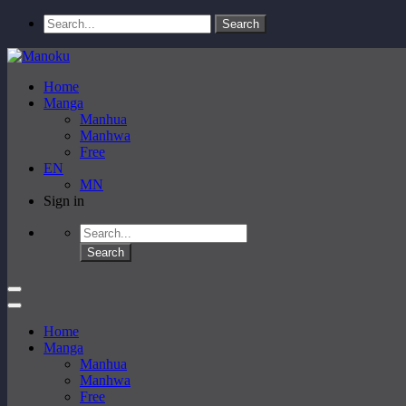
Home
Manga
Manhua
Manhwa
Free
EN
MN
Sign in
Home
Manga
Manhua
Manhwa
Free