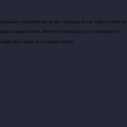
алгаажиж 24 цагийн дотор эрх сунгагдах ёстой. Гүйлгээ хийхээ
удангаа заавал бичих. Бичээгүй тохиолдолд эрх сунгагдахгүй!
 өдөр дээр сарын эрх нэмэгдэх болно.