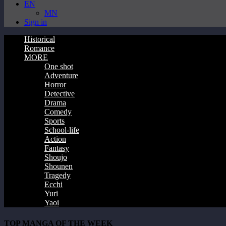
EN
MN
Sign in
Historical
Romance
MORE
One shot
Adventure
Horror
Detective
Drama
Comedy
Sports
School-life
Action
Fantasy
Shoujo
Shounen
Tragedy
Ecchi
Yuri
Yaoi
TOP MANGA OF THE WEEK