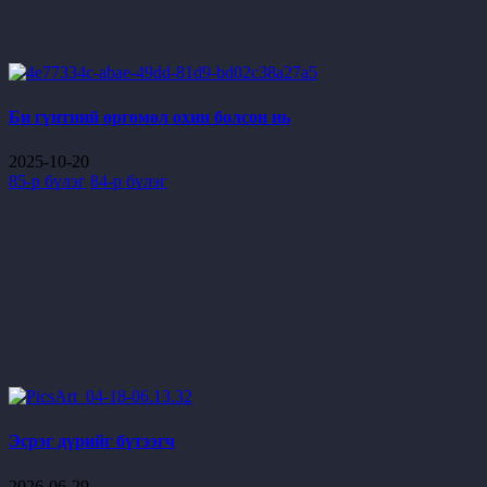
Би гүнтний өргөмөл охин болсон нь
2025-10-20
85-р бүлэг
84-р бүлэг
Эсрэг дүрийг бүтээгч
2026-06-29