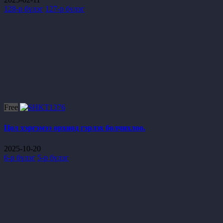
128-р бүлэг
127-р бүлэг
Free
Цол хэргэмээ орхиод гэрлэх болчихлоо.
2025-10-20
6-р бүлэг
5-р бүлэг