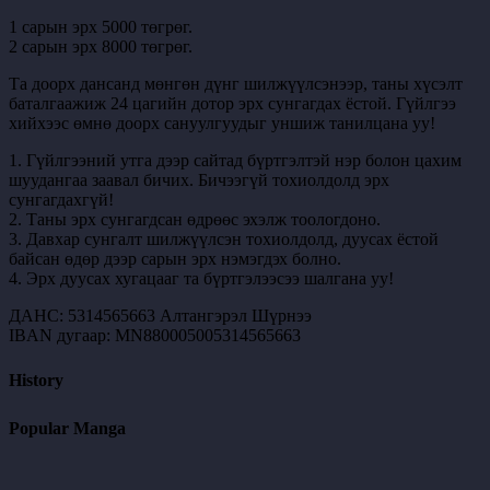
1 сарын эрх 5000 төгрөг.
2 сарын эрх 8000 төгрөг.
Та доорх дансанд мөнгөн дүнг шилжүүлсэнээр, таны хүсэлт
баталгаажиж 24 цагийн дотор эрх сунгагдах ёстой. Гүйлгээ
хийхээс өмнө доорх сануулгуудыг уншиж танилцана уу!
1. Гүйлгээний утга дээр сайтад бүртгэлтэй нэр болон цахим
шуудангаа заавал бичих. Бичээгүй тохиолдолд эрх
сунгагдахгүй!
2. Таны эрх сунгагдсан өдрөөс эхэлж тоологдоно.
3. Давхар сунгалт шилжүүлсэн тохиолдолд, дуусах ёстой
байсан өдөр дээр сарын эрх нэмэгдэх болно.
4. Эрх дуусах хугацааг та бүртгэлээсээ шалгана уу!
ДАНС: 5314565663 Алтангэрэл Шүрнээ
IBAN дугаар: MN880005005314565663
History
Popular Manga