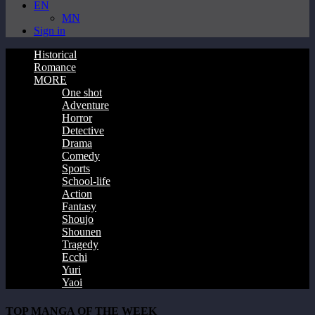
EN
MN
Sign in
Historical
Romance
MORE
One shot
Adventure
Horror
Detective
Drama
Comedy
Sports
School-life
Action
Fantasy
Shoujo
Shounen
Tragedy
Ecchi
Yuri
Yaoi
TOP MANGA OF THE WEEK