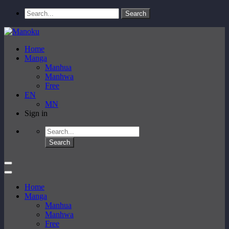
Home
Manga
Manhua
Manhwa
Free
EN
MN
Sign in
Home
Manga
Manhua
Manhwa
Free