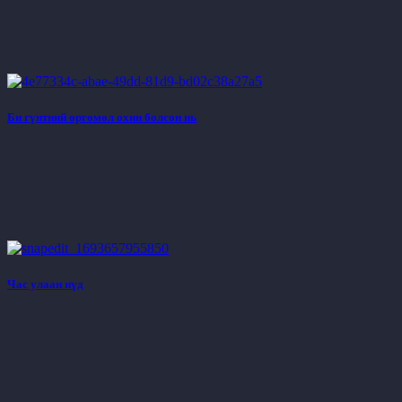
Би гүнтний өргөмөл охин болсон нь
Час улаан нүд