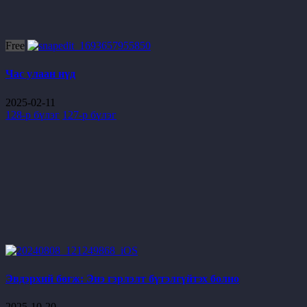
Free
Час улаан нүд
2025-02-11
128-р бүлэг
127-р бүлэг
Эвдэрхий бөгж: Энэ гэрлэлт бүтэлгүйтэх болно
2025-10-20