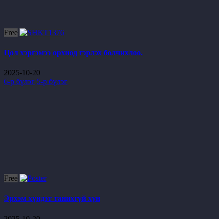
Free
Цол хэргэмээ орхиод гэрлэх болчихлоо.
2025-10-20
6-р бүлэг
5-р бүлэг
Free
Эрхэм хүндэт танихгүй хүн
2025-10-20