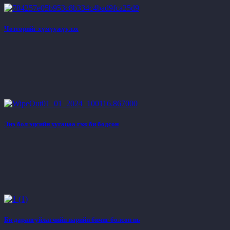
Чөтгөрийг хүмүүжүүлэх
Энэ бол эцсийн хугацаа гэж би бодсон
Би дарангуйлагчийн нарийн бичиг болсон нь