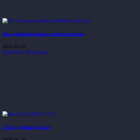
Би гүнтний өргөмөл охин болсон нь
2025-10-20
85-р бүлэг
84-р бүлэг
Эсрэг дүрийг бүтээгч
2026-06-29