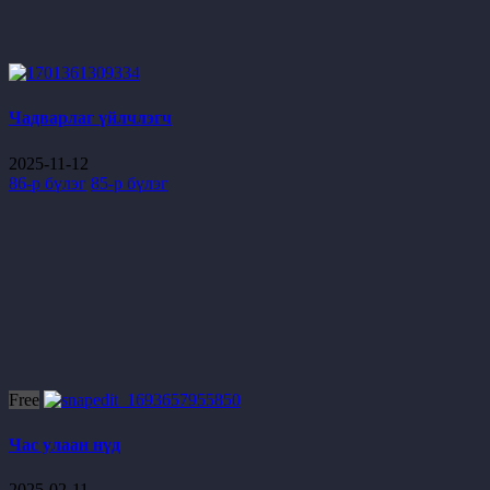
Чадварлаг үйлчлэгч
2025-11-12
86-р бүлэг
85-р бүлэг
Free
Час улаан нүд
2025-02-11