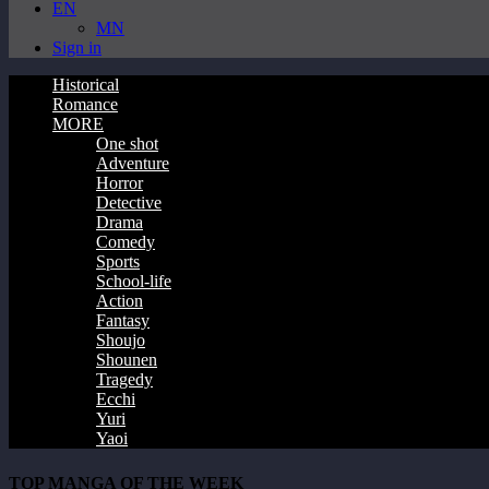
EN
MN
Sign in
Historical
Romance
MORE
One shot
Adventure
Horror
Detective
Drama
Comedy
Sports
School-life
Action
Fantasy
Shoujo
Shounen
Tragedy
Ecchi
Yuri
Yaoi
TOP MANGA OF THE WEEK