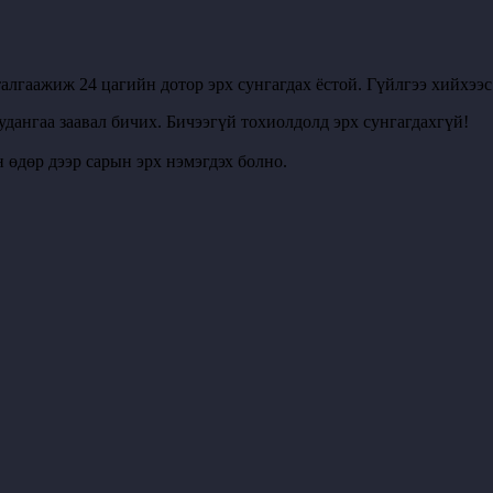
алгаажиж 24 цагийн дотор эрх сунгагдах ёстой. Гүйлгээ хийхээ
удангаа заавал бичих. Бичээгүй тохиолдолд эрх сунгагдахгүй!
 өдөр дээр сарын эрх нэмэгдэх болно.