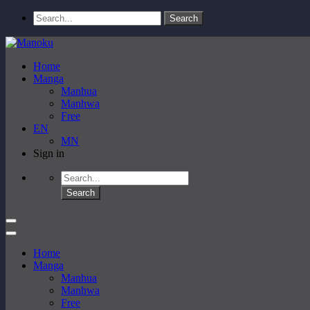
Home
Manga
Manhua
Manhwa
Free
EN
MN
Sign in
Home
Manga
Manhua
Manhwa
Free