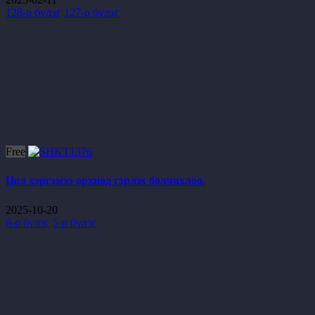
128-р бүлэг
127-р бүлэг
Free
Цол хэргэмээ орхиод гэрлэх болчихлоо.
2025-10-20
6-р бүлэг
5-р бүлэг