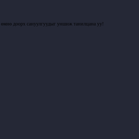
с өмнө доорх сануулгуудыг уншиж танилцана уу!