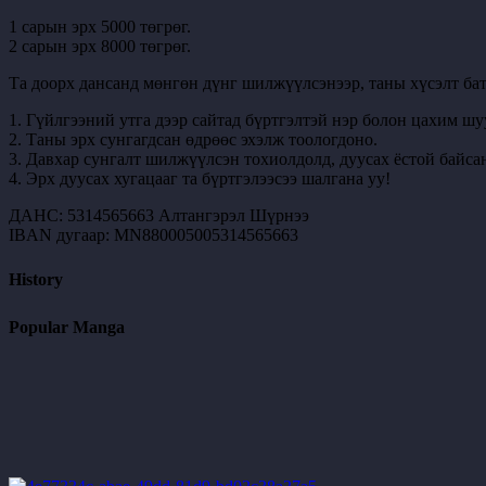
1 сарын эрх 5000 төгрөг.
2 сарын эрх 8000 төгрөг.
Та доорх дансанд мөнгөн дүнг шилжүүлсэнээр, таны хүсэлт бат
1. Гүйлгээний утга дээр сайтад бүртгэлтэй нэр болон цахим шу
2. Таны эрх сунгагдсан өдрөөс эхэлж тоологдоно.
3. Давхар сунгалт шилжүүлсэн тохиолдолд, дуусах ёстой байсан
4. Эрх дуусах хугацааг та бүртгэлээсээ шалгана уу!
ДАНС: 5314565663 Алтангэрэл Шүрнээ
IBAN дугаар: MN880005005314565663
History
Popular Manga