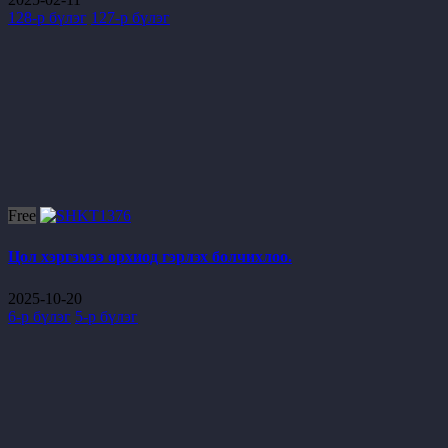
128-р бүлэг
127-р бүлэг
Free
Цол хэргэмээ орхиод гэрлэх болчихлоо.
2025-10-20
6-р бүлэг
5-р бүлэг