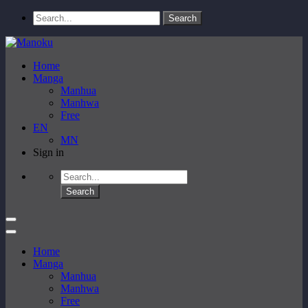
Home
Manga
Manhua
Manhwa
Free
EN
MN
Sign in
Home
Manga
Manhua
Manhwa
Free