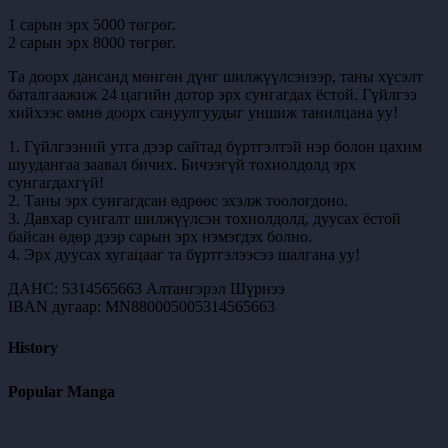
1 сарын эрх 5000 төгрөг.
2 сарын эрх 8000 төгрөг.
Та доорх дансанд мөнгөн дүнг шилжүүлсэнээр, таны хүсэлт
баталгаажиж 24 цагийн дотор эрх сунгагдах ёстой. Гүйлгээ
хийхээс өмнө доорх сануулгуудыг уншиж танилцана уу!
1. Гүйлгээний утга дээр сайтад бүртгэлтэй нэр болон цахим
шуудангаа заавал бичих. Бичээгүй тохиолдолд эрх
сунгагдахгүй!
2. Таны эрх сунгагдсан өдрөөс эхэлж тоологдоно.
3. Давхар сунгалт шилжүүлсэн тохиолдолд, дуусах ёстой
байсан өдөр дээр сарын эрх нэмэгдэх болно.
4. Эрх дуусах хугацааг та бүртгэлээсээ шалгана уу!
ДАНС: 5314565663 Алтангэрэл Шүрнээ
IBAN дугаар: MN880005005314565663
History
Popular Manga