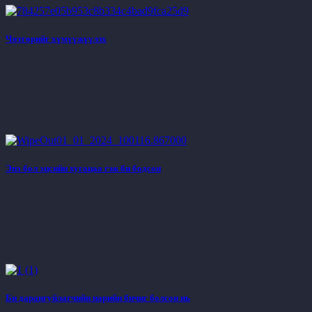
Чөтгөрийг хүмүүжүүлэх
Энэ бол эцсийн хугацаа гэж би бодсон
Би дарангуйлагчийн нарийн бичиг болсон нь