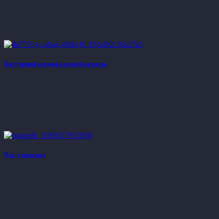
Би гүнтний өргөмөл охин болсон нь
Час улаан нүд