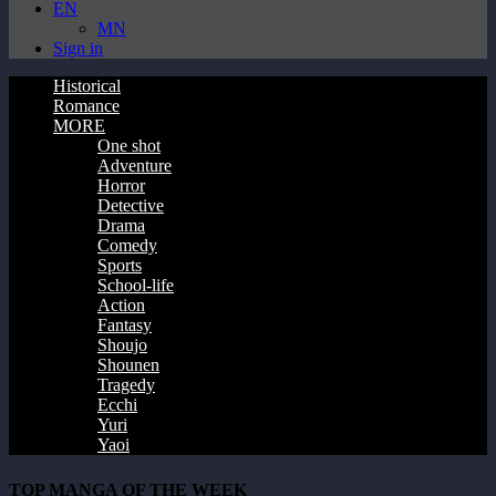
EN
MN
Sign in
Historical
Romance
MORE
One shot
Adventure
Horror
Detective
Drama
Comedy
Sports
School-life
Action
Fantasy
Shoujo
Shounen
Tragedy
Ecchi
Yuri
Yaoi
TOP MANGA OF THE WEEK