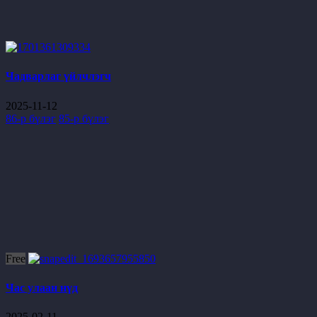
Чадварлаг үйлчлэгч
2025-11-12
86-р бүлэг
85-р бүлэг
Free
Час улаан нүд
2025-02-11