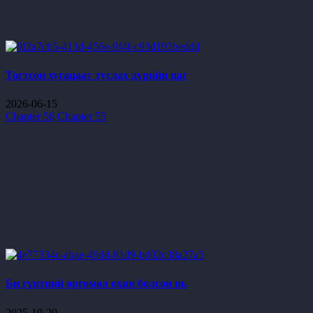
Тогтсон хугацаат туслах дүрийн цаг
2026-06-15
Chapter 56
Chapter 55
Би гүнтний өргөмөл охин болсон нь
2025-10-20