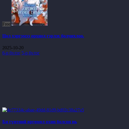
Free
Цол хэргэмээ орхиод гэрлэх болчихлоо.
2025-10-20
6-р бүлэг
5-р бүлэг
Би гүнтний өргөмөл охин болсон нь