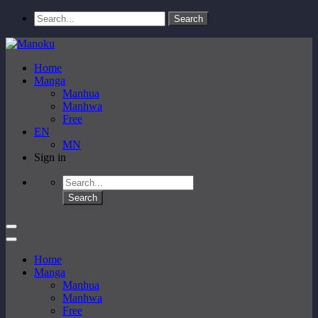
Home
Manga
Manhua
Manhwa
Free
EN
MN
Sign in
Home
Manga
Manhua
Manhwa
Free