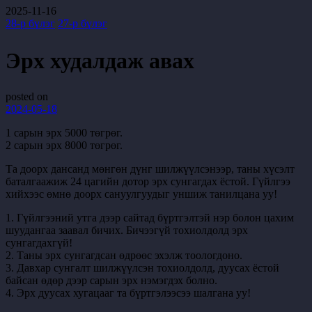
2025-11-16
28-р бүлэг
27-р бүлэг
Эрх худалдаж авах
posted on
2024-05-18
1 сарын эрх 5000 төгрөг.
2 сарын эрх 8000 төгрөг.
Та доорх дансанд мөнгөн дүнг шилжүүлсэнээр, таны хүсэлт
баталгаажиж 24 цагийн дотор эрх сунгагдах ёстой. Гүйлгээ
хийхээс өмнө доорх сануулгуудыг уншиж танилцана уу!
1. Гүйлгээний утга дээр сайтад бүртгэлтэй нэр болон цахим
шуудангаа заавал бичих. Бичээгүй тохиолдолд эрх
сунгагдахгүй!
2. Таны эрх сунгагдсан өдрөөс эхэлж тоологдоно.
3. Давхар сунгалт шилжүүлсэн тохиолдолд, дуусах ёстой
байсан өдөр дээр сарын эрх нэмэгдэх болно.
4. Эрх дуусах хугацааг та бүртгэлээсээ шалгана уу!