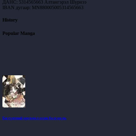
ДАНС: 5314565663 Алтангэрэл Шүрнээ
IBAN дугаар: MN880005005314565663
History
Popular Manga
Би гүнтний өргөмөл охин болсон нь