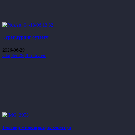
Эсрэг дүрийг бүтээгч
2026-06-29
Chapter 29
28-р бүлэг
Гөлгөөр минь оролдох хэрэггүй