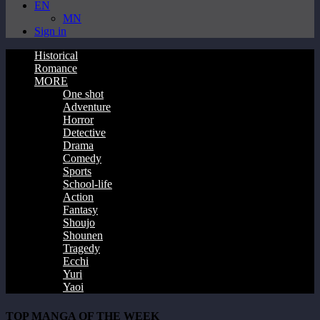
EN
MN
Sign in
Historical
Romance
MORE
One shot
Adventure
Horror
Detective
Drama
Comedy
Sports
School-life
Action
Fantasy
Shoujo
Shounen
Tragedy
Ecchi
Yuri
Yaoi
TOP MANGA OF THE WEEK