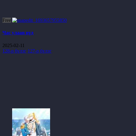
Free
Час улаан нүд
2025-02-11
128-р бүлэг
127-р бүлэг