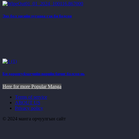
Энэ бол эцсийн хугацаа гэж би бодсон
Би дарангуйлагчийн нарийн бичиг болсон нь
Here for more Popular Manga
Terms of service
ABOUT US
Privacy policy
© 2024 манга орчуулгын сайт