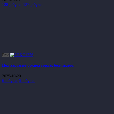
128-р бүлэг
127-р бүлэг
Free
Цол хэргэмээ орхиод гэрлэх болчихлоо.
2025-10-20
6-р бүлэг
5-р бүлэг