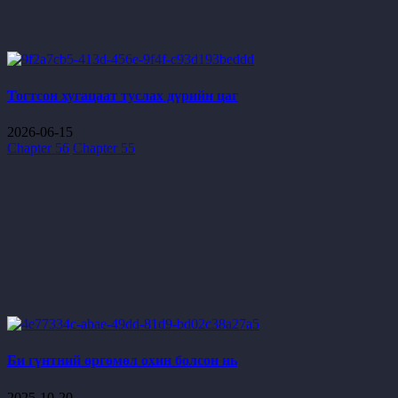
Тогтсон хугацаат туслах дүрийн цаг
2026-06-15
Chapter 56
Chapter 55
Би гүнтний өргөмөл охин болсон нь
2025-10-20