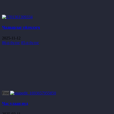
Чадварлаг үйлчлэгч
2025-11-12
86-р бүлэг
85-р бүлэг
Free
Час улаан нүд
2025-02-11