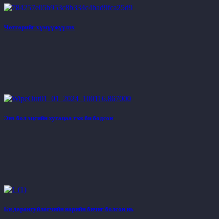
Чөтгөрийг хүмүүжүүлэх
Энэ бол эцсийн хугацаа гэж би бодсон
Би дарангуйлагчийн нарийн бичиг болсон нь