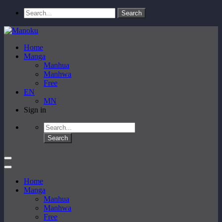
Home
Manga
Manhua
Manhwa
Free
EN
MN
Sign in
Home
Manga
Manhua
Manhwa
Free