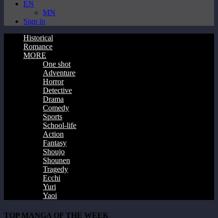
EN
MN
Sign in
Historical
Romance
MORE
One shot
Adventure
Horror
Detective
Drama
Comedy
Sports
School-life
Action
Fantasy
Shoujo
Shounen
Tragedy
Ecchi
Yuri
Yaoi
TOP MANGA OF THE WEEK