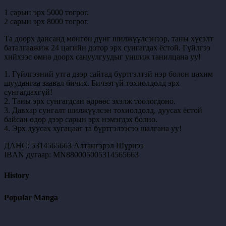
1 сарын эрх 5000 төгрөг.
2 сарын эрх 8000 төгрөг.
Та доорх дансанд мөнгөн дүнг шилжүүлсэнээр, таны хүсэлт
баталгаажиж 24 цагийн дотор эрх сунгагдах ёстой. Гүйлгээ
хийхээс өмнө доорх сануулгуудыг уншиж танилцана уу!
1. Гүйлгээний утга дээр сайтад бүртгэлтэй нэр болон цахим
шуудангаа заавал бичих. Бичээгүй тохиолдолд эрх
сунгагдахгүй!
2. Таны эрх сунгагдсан өдрөөс эхэлж тоологдоно.
3. Давхар сунгалт шилжүүлсэн тохиолдолд, дуусах ёстой
байсан өдөр дээр сарын эрх нэмэгдэх болно.
4. Эрх дуусах хугацааг та бүртгэлээсээ шалгана уу!
ДАНС: 5314565663 Алтангэрэл Шүрнээ
IBAN дугаар: MN880005005314565663
History
Popular Manga