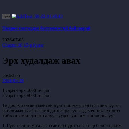
Free
Нөхрөө сонгохдоо болгоомжтой байгаарай
2026-07-08
Chapter 16
15-р бүлэг
Эрх худалдаж авах
posted on
2024-05-18
1 сарын эрх 5000 төгрөг.
2 сарын эрх 8000 төгрөг.
Та доорх дансанд мөнгөн дүнг шилжүүлсэнээр, таны хүсэлт
баталгаажиж 24 цагийн дотор эрх сунгагдах ёстой. Гүйлгээ
хийхээс өмнө доорх сануулгуудыг уншиж танилцана уу!
1. Гүйлгээний утга дээр сайтад бүртгэлтэй нэр болон цахим