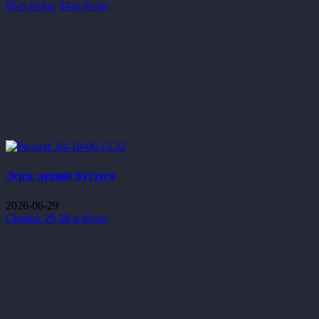
85-р бүлэг
84-р бүлэг
Эсрэг дүрийг бүтээгч
2026-06-29
Chapter 29
28-р бүлэг