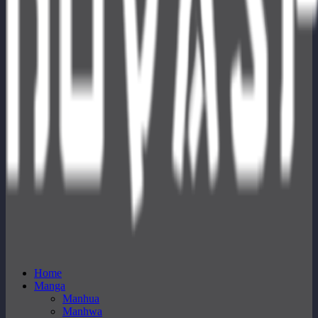
Home
Manga
Manhua
Manhwa