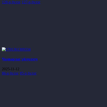
128-р бүлэг
127-р бүлэг
Чадварлаг үйлчлэгч
2025-11-12
86-р бүлэг
85-р бүлэг