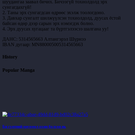
шуудангаа заавал бичих. Бичээгүй тохиолдолд эрх
сунгагдахгүй!
2. Таны эрх сунгагдсан өдрөөс эхэлж тоологдоно.
3. Давхар сунгалт шилжүүлсэн тохиолдолд, дуусах ёстой
байсан өдөр дээр сарын эрх нэмэгдэх болно.
4. Эрх дуусах хугацааг та бүртгэлээсээ шалгана уу!
ДАНС: 5314565663 Алтангэрэл Шүрнээ
IBAN дугаар: MN880005005314565663
History
Popular Manga
Би гүнтний өргөмөл охин болсон нь