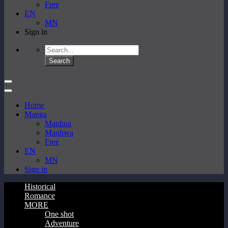
Free
EN
MN
Sign in
Home
Manga
Manhua
Manhwa
Free
EN
MN
Sign in
Historical
Romance
MORE
One shot
Adventure