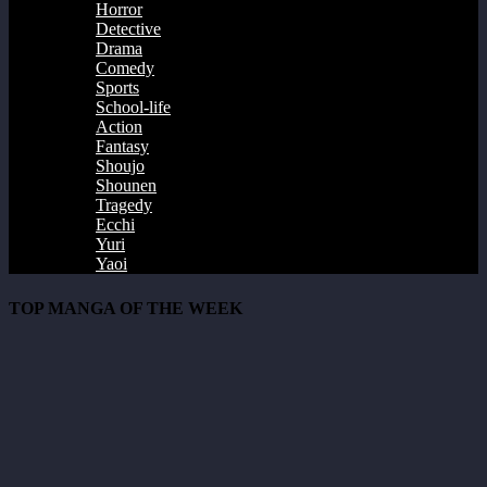
Horror
Detective
Drama
Comedy
Sports
School-life
Action
Fantasy
Shoujo
Shounen
Tragedy
Ecchi
Yuri
Yaoi
TOP MANGA OF THE WEEK