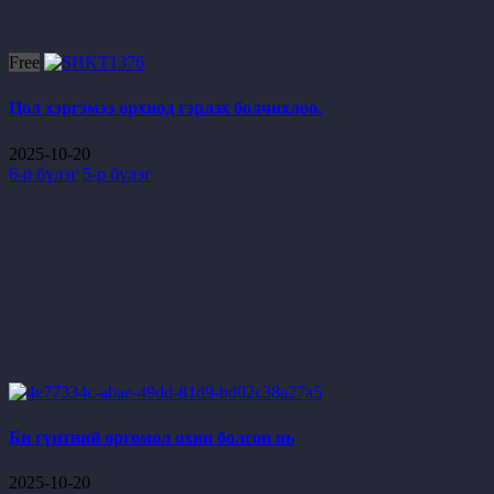
Free
Цол хэргэмээ орхиод гэрлэх болчихлоо.
2025-10-20
6-р бүлэг
5-р бүлэг
Би гүнтний өргөмөл охин болсон нь
2025-10-20