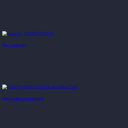
Час улаан нүд
Чөтгөрийг хүмүүжүүлэх