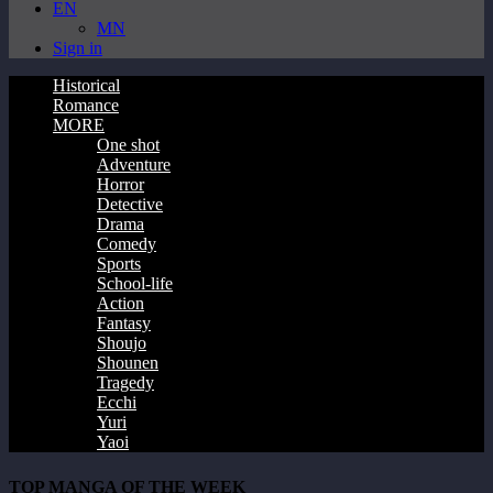
EN
MN
Sign in
Historical
Romance
MORE
One shot
Adventure
Horror
Detective
Drama
Comedy
Sports
School-life
Action
Fantasy
Shoujo
Shounen
Tragedy
Ecchi
Yuri
Yaoi
TOP MANGA OF THE WEEK