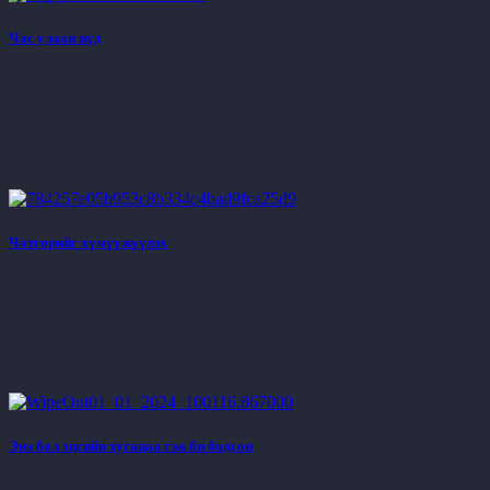
Час улаан нүд
Чөтгөрийг хүмүүжүүлэх
Энэ бол эцсийн хугацаа гэж би бодсон