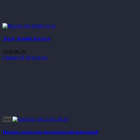
Эсрэг дүрийг бүтээгч
2026-06-29
Chapter 29
28-р бүлэг
Free
Нөхрөө сонгохдоо болгоомжтой байгаарай