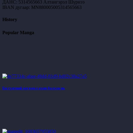
ДАНС: 5314565663 Алтангэрэл Шүрнээ
IBAN дугаар: MN880005005314565663
History
Popular Manga
Би гүнтний өргөмөл охин болсон нь