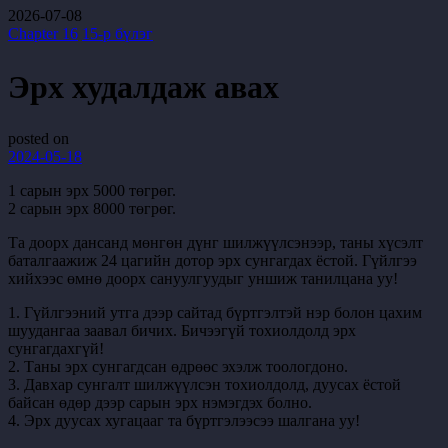
2026-07-08
Chapter 16
15-р бүлэг
Эрх худалдаж авах
posted on
2024-05-18
1 сарын эрх 5000 төгрөг.
2 сарын эрх 8000 төгрөг.
Та доорх дансанд мөнгөн дүнг шилжүүлсэнээр, таны хүсэлт
баталгаажиж 24 цагийн дотор эрх сунгагдах ёстой. Гүйлгээ
хийхээс өмнө доорх сануулгуудыг уншиж танилцана уу!
1. Гүйлгээний утга дээр сайтад бүртгэлтэй нэр болон цахим
шуудангаа заавал бичих. Бичээгүй тохиолдолд эрх
сунгагдахгүй!
2. Таны эрх сунгагдсан өдрөөс эхэлж тоологдоно.
3. Давхар сунгалт шилжүүлсэн тохиолдолд, дуусах ёстой
байсан өдөр дээр сарын эрх нэмэгдэх болно.
4. Эрх дуусах хугацааг та бүртгэлээсээ шалгана уу!