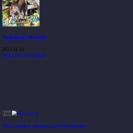
Чадварлаг үйлчлэгч
2025-11-12
86-р бүлэг
85-р бүлэг
Free
Цол хэргэмээ орхиод гэрлэх болчихлоо.