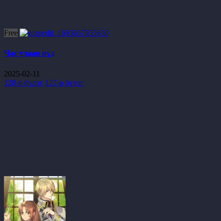
Free
Час улаан нүд
2025-02-11
128-р бүлэг
127-р бүлэг