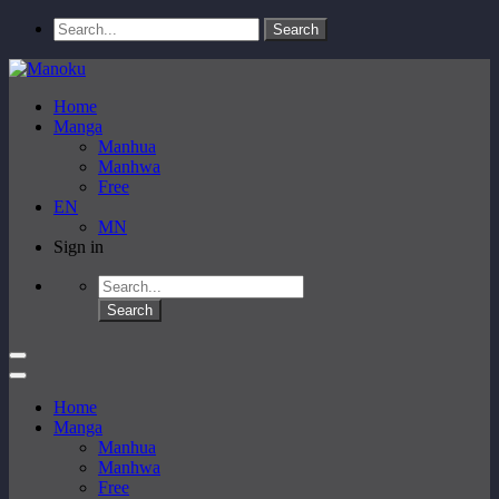
Home
Manga
Manhua
Manhwa
Free
EN
MN
Sign in
Home
Manga
Manhua
Manhwa
Free