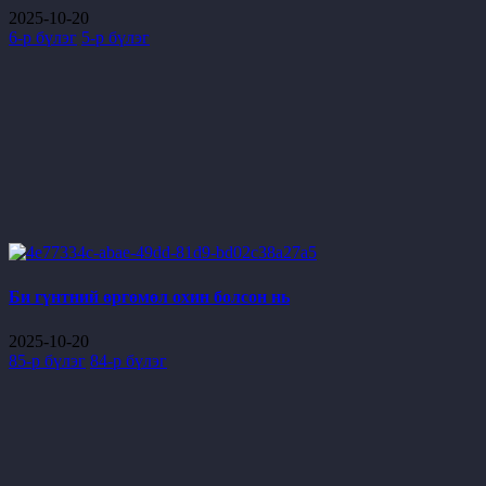
2025-10-20
6-р бүлэг
5-р бүлэг
Би гүнтний өргөмөл охин болсон нь
2025-10-20
85-р бүлэг
84-р бүлэг