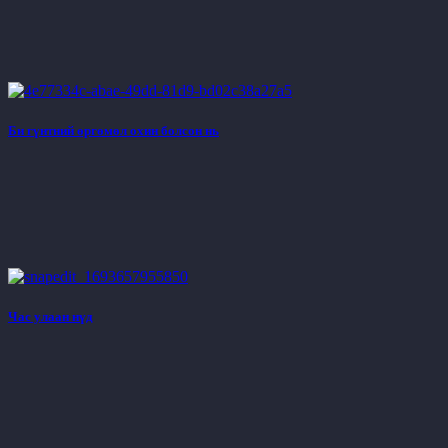
Би гүнтний өргөмөл охин болсон нь
Час улаан нүд