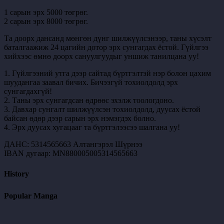
1 сарын эрх 5000 төгрөг.
2 сарын эрх 8000 төгрөг.
Та доорх дансанд мөнгөн дүнг шилжүүлсэнээр, таны хүсэлт
баталгаажиж 24 цагийн дотор эрх сунгагдах ёстой. Гүйлгээ
хийхээс өмнө доорх сануулгуудыг уншиж танилцана уу!
1. Гүйлгээний утга дээр сайтад бүртгэлтэй нэр болон цахим
шуудангаа заавал бичих. Бичээгүй тохиолдолд эрх
сунгагдахгүй!
2. Таны эрх сунгагдсан өдрөөс эхэлж тоологдоно.
3. Давхар сунгалт шилжүүлсэн тохиолдолд, дуусах ёстой
байсан өдөр дээр сарын эрх нэмэгдэх болно.
4. Эрх дуусах хугацааг та бүртгэлээсээ шалгана уу!
ДАНС: 5314565663 Алтангэрэл Шүрнээ
IBAN дугаар: MN880005005314565663
History
Popular Manga