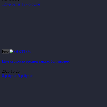
128-р бүлэг
127-р бүлэг
Free
Цол хэргэмээ орхиод гэрлэх болчихлоо.
2025-10-20
6-р бүлэг
5-р бүлэг