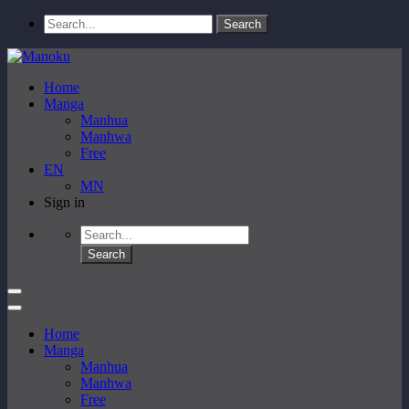
Home
Manga
Manhua
Manhwa
Free
EN
MN
Sign in
Home
Manga
Manhua
Manhwa
Free