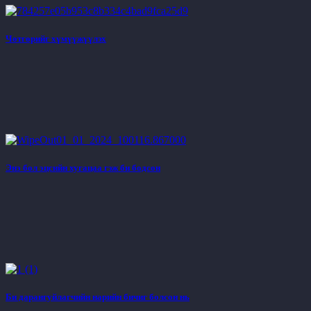
Чөтгөрийг хүмүүжүүлэх
Энэ бол эцсийн хугацаа гэж би бодсон
Би дарангуйлагчийн нарийн бичиг болсон нь