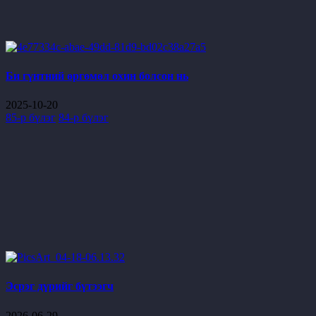
Би гүнтний өргөмөл охин болсон нь
2025-10-20
85-р бүлэг
84-р бүлэг
Эсрэг дүрийг бүтээгч
2026-06-29