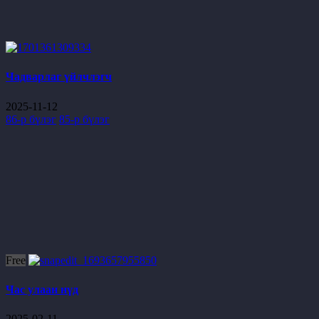
Чадварлаг үйлчлэгч
2025-11-12
86-р бүлэг
85-р бүлэг
Free
Час улаан нүд
2025-02-11