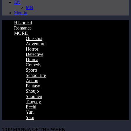
EN
MN
Sign in
Historical
Romance
MORE
One shot
Adventure
Horror
Detective
Drama
Comedy
Sports
School-life
Action
Fantasy
Shoujo
Shounen
Tragedy
Ecchi
Yuri
Yaoi
TOP MANGA OF THE WEEK