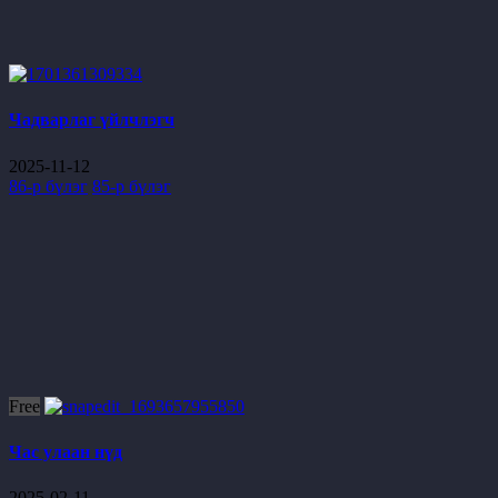
Чадварлаг үйлчлэгч
2025-11-12
86-р бүлэг
85-р бүлэг
Free
Час улаан нүд
2025-02-11