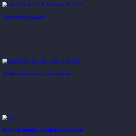
Чөтгөрийг хүмүүжүүлэх
Энэ бол эцсийн хугацаа гэж би бодсон
Би дарангуйлагчийн нарийн бичиг болсон нь