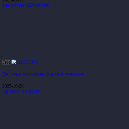
128-р бүлэг
127-р бүлэг
Free
Цол хэргэмээ орхиод гэрлэх болчихлоо.
2025-10-20
6-р бүлэг
5-р бүлэг