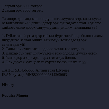
1 сарын эрх 5000 төгрөг.
2 сарын эрх 8000 төгрөг.
Та доорх дансанд мөнгөн дүнг шилжүүлсэнээр, таны хүсэлт
баталгаажиж 24 цагийн дотор эрх сунгагдах ёстой. Гүйлгээ
хийхээс өмнө доорх сануулгуудыг уншиж танилцана уу!
1. Гүйлгээний утга дээр сайтад бүртгэлтэй нэр болон цахим
шуудангаа заавал бичих. Бичээгүй тохиолдолд эрх
сунгагдахгүй!
2. Таны эрх сунгагдсан өдрөөс эхэлж тоологдоно.
3. Давхар сунгалт шилжүүлсэн тохиолдолд, дуусах ёстой
байсан өдөр дээр сарын эрх нэмэгдэх болно.
4. Эрх дуусах хугацааг та бүртгэлээсээ шалгана уу!
ДАНС: 5314565663 Алтангэрэл Шүрнээ
IBAN дугаар: MN880005005314565663
History
Popular Manga