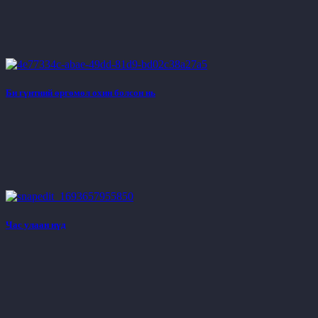
Би гүнтний өргөмөл охин болсон нь
Час улаан нүд