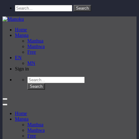
Home
Manga
Manhua
Manhwa
Free
EN
MN
Sign in
Home
Manga
Manhua
Manhwa
Free