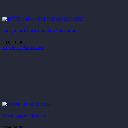
Би гүнтний өргөмөл охин болсон нь
2025-10-20
85-р бүлэг
84-р бүлэг
Эсрэг дүрийг бүтээгч
2026-06-29