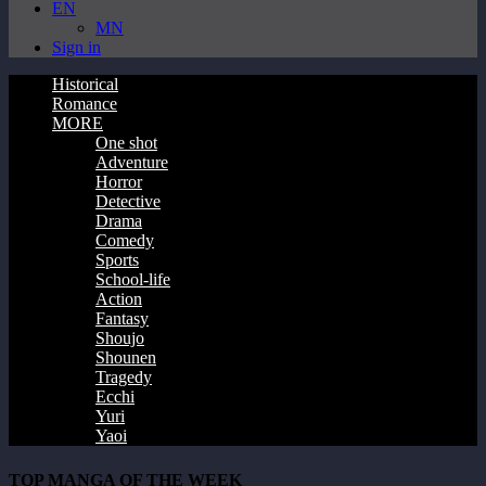
EN
MN
Sign in
Historical
Romance
MORE
One shot
Adventure
Horror
Detective
Drama
Comedy
Sports
School-life
Action
Fantasy
Shoujo
Shounen
Tragedy
Ecchi
Yuri
Yaoi
TOP MANGA OF THE WEEK