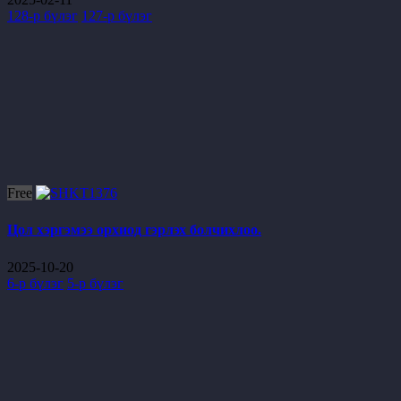
128-р бүлэг
127-р бүлэг
Free
Цол хэргэмээ орхиод гэрлэх болчихлоо.
2025-10-20
6-р бүлэг
5-р бүлэг