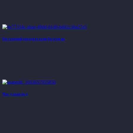
Би гүнтний өргөмөл охин болсон нь
Час улаан нүд