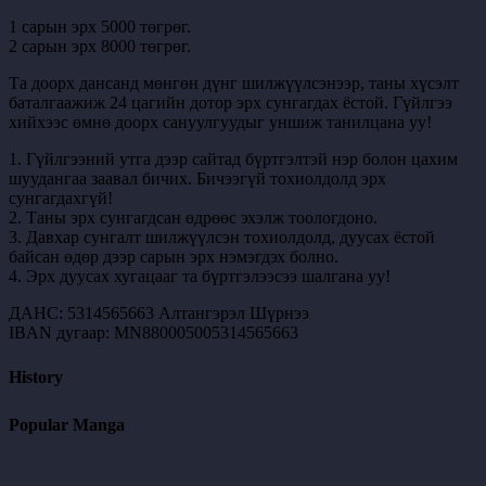
1 сарын эрх 5000 төгрөг.
2 сарын эрх 8000 төгрөг.
Та доорх дансанд мөнгөн дүнг шилжүүлсэнээр, таны хүсэлт
баталгаажиж 24 цагийн дотор эрх сунгагдах ёстой. Гүйлгээ
хийхээс өмнө доорх сануулгуудыг уншиж танилцана уу!
1. Гүйлгээний утга дээр сайтад бүртгэлтэй нэр болон цахим
шуудангаа заавал бичих. Бичээгүй тохиолдолд эрх
сунгагдахгүй!
2. Таны эрх сунгагдсан өдрөөс эхэлж тоологдоно.
3. Давхар сунгалт шилжүүлсэн тохиолдолд, дуусах ёстой
байсан өдөр дээр сарын эрх нэмэгдэх болно.
4. Эрх дуусах хугацааг та бүртгэлээсээ шалгана уу!
ДАНС: 5314565663 Алтангэрэл Шүрнээ
IBAN дугаар: MN880005005314565663
History
Popular Manga