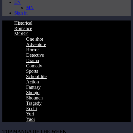
EN
MN
Sign in
Historical
Romance
MORE
One shot
Adventure
Horror
Detective
Drama
Comedy
Sports
School-life
Action
Fantasy
Shoujo
Shounen
Tragedy
Ecchi
Yuri
Yaoi
TOP MANGA OF THE WEEK