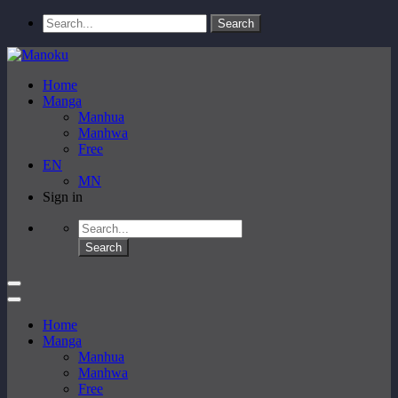
Home
Manga
Manhua
Manhwa
Free
EN
MN
Sign in
Home
Manga
Manhua
Manhwa
Free