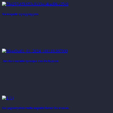
Чөтгөрийг хүмүүжүүлэх
Энэ бол эцсийн хугацаа гэж би бодсон
Би дарангуйлагчийн нарийн бичиг болсон нь