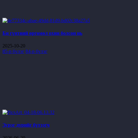
Би гүнтний өргөмөл охин болсон нь
2025-10-20
85-р бүлэг
84-р бүлэг
Эсрэг дүрийг бүтээгч
2026-06-29