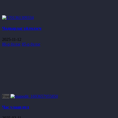
Чадварлаг үйлчлэгч
2025-11-12
86-р бүлэг
85-р бүлэг
Free
Час улаан нүд
2025-02-11