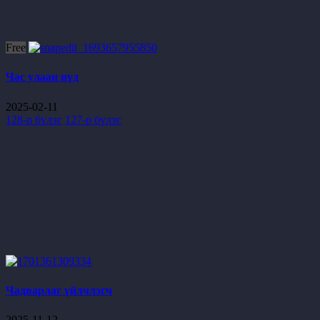
Free
Час улаан нүд
2025-02-11
128-р бүлэг
127-р бүлэг
Чадварлаг үйлчлэгч
2025-11-12