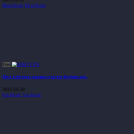
86-р бүлэг
85-р бүлэг
Free
Цол хэргэмээ орхиод гэрлэх болчихлоо.
2025-10-20
6-р бүлэг
5-р бүлэг