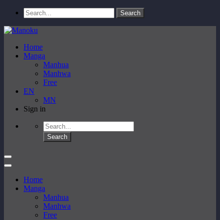
Home
Manga
Manhua
Manhwa
Free
EN
MN
Sign in
Home
Manga
Manhua
Manhwa
Free