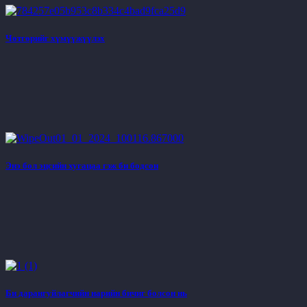
Чөтгөрийг хүмүүжүүлэх
Энэ бол эцсийн хугацаа гэж би бодсон
Би дарангуйлагчийн нарийн бичиг болсон нь