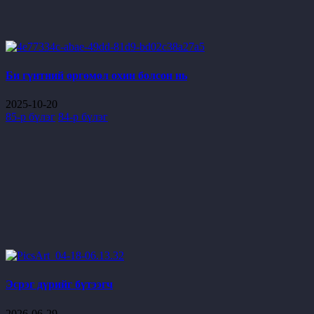
Би гүнтний өргөмөл охин болсон нь
2025-10-20
85-р бүлэг
84-р бүлэг
Эсрэг дүрийг бүтээгч
2026-06-29