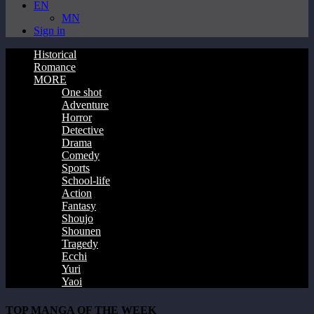
EN
MN
Sign in
Historical
Romance
MORE
One shot
Adventure
Horror
Detective
Drama
Comedy
Sports
School-life
Action
Fantasy
Shoujo
Shounen
Tragedy
Ecchi
Yuri
Yaoi
TOP MANGA OF THE WEEK