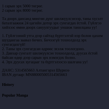
1 сарын эрх 5000 төгрөг.
2 сарын эрх 8000 төгрөг.
Та доорх дансанд мөнгөн дүнг шилжүүлсэнээр, таны хүсэлт
баталгаажиж 24 цагийн дотор эрх сунгагдах ёстой. Гүйлгээ
хийхээс өмнө доорх сануулгуудыг уншиж танилцана уу!
1. Гүйлгээний утга дээр сайтад бүртгэлтэй нэр болон цахим
шуудангаа заавал бичих. Бичээгүй тохиолдолд эрх
сунгагдахгүй!
2. Таны эрх сунгагдсан өдрөөс эхэлж тоологдоно.
3. Давхар сунгалт шилжүүлсэн тохиолдолд, дуусах ёстой
байсан өдөр дээр сарын эрх нэмэгдэх болно.
4. Эрх дуусах хугацааг та бүртгэлээсээ шалгана уу!
ДАНС: 5314565663 Алтангэрэл Шүрнээ
IBAN дугаар: MN880005005314565663
History
Popular Manga