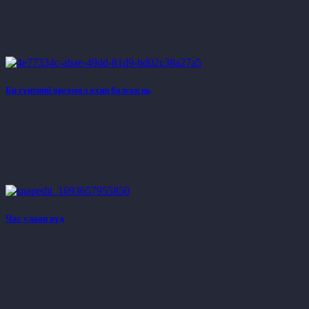
Би гүнтний өргөмөл охин болсон нь
Час улаан нүд