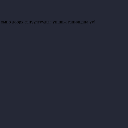
с өмнө доорх сануулгуудыг уншиж танилцана уу!