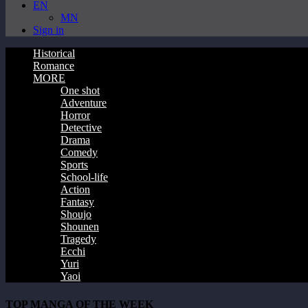
EN
MN
Sign in
Historical
Romance
MORE
One shot
Adventure
Horror
Detective
Drama
Comedy
Sports
School-life
Action
Fantasy
Shoujo
Shounen
Tragedy
Ecchi
Yuri
Yaoi
TOP MANGA OF THE WEEK