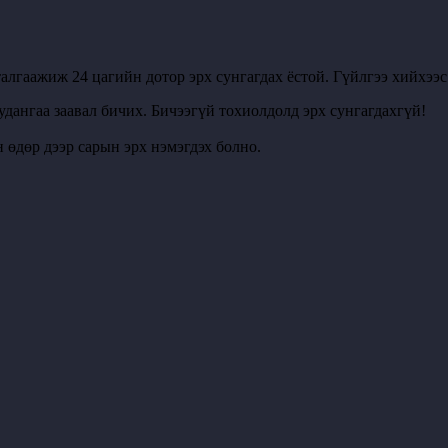
алгаажиж 24 цагийн дотор эрх сунгагдах ёстой. Гүйлгээ хийхээ
удангаа заавал бичих. Бичээгүй тохиолдолд эрх сунгагдахгүй!
 өдөр дээр сарын эрх нэмэгдэх болно.