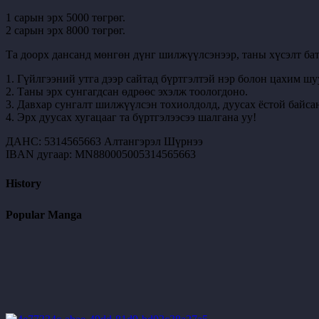
1 сарын эрх 5000 төгрөг.
2 сарын эрх 8000 төгрөг.
Та доорх дансанд мөнгөн дүнг шилжүүлсэнээр, таны хүсэлт бат
1. Гүйлгээний утга дээр сайтад бүртгэлтэй нэр болон цахим шу
2. Таны эрх сунгагдсан өдрөөс эхэлж тоологдоно.
3. Давхар сунгалт шилжүүлсэн тохиолдолд, дуусах ёстой байсан
4. Эрх дуусах хугацааг та бүртгэлээсээ шалгана уу!
ДАНС: 5314565663 Алтангэрэл Шүрнээ
IBAN дугаар: MN880005005314565663
History
Popular Manga