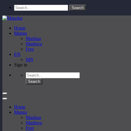
Home
Manga
Manhua
Manhwa
Free
EN
MN
Sign in
Home
Manga
Manhua
Manhwa
Free