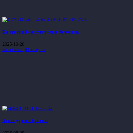
Би гүнтний өргөмөл охин болсон нь
2025-10-20
85-р бүлэг
84-р бүлэг
Эсрэг дүрийг бүтээгч
2026-06-29