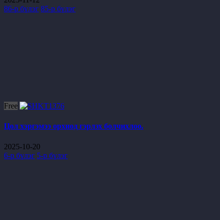
86-р бүлэг
85-р бүлэг
Free
Цол хэргэмээ орхиод гэрлэх болчихлоо.
2025-10-20
6-р бүлэг
5-р бүлэг