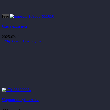
Free
Час улаан нүд
2025-02-11
128-р бүлэг
127-р бүлэг
Чадварлаг үйлчлэгч
2025-11-12