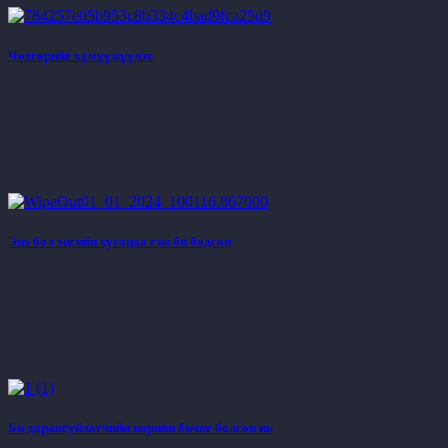
Чөтгөрийг хүмүүжүүлэх
Энэ бол эцсийн хугацаа гэж би бодсон
Би дарангуйлагчийн нарийн бичиг болсон нь