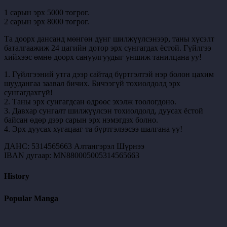
1 сарын эрх 5000 төгрөг.
2 сарын эрх 8000 төгрөг.
Та доорх дансанд мөнгөн дүнг шилжүүлсэнээр, таны хүсэлт
баталгаажиж 24 цагийн дотор эрх сунгагдах ёстой. Гүйлгээ
хийхээс өмнө доорх сануулгуудыг уншиж танилцана уу!
1. Гүйлгээний утга дээр сайтад бүртгэлтэй нэр болон цахим
шуудангаа заавал бичих. Бичээгүй тохиолдолд эрх
сунгагдахгүй!
2. Таны эрх сунгагдсан өдрөөс эхэлж тоологдоно.
3. Давхар сунгалт шилжүүлсэн тохиолдолд, дуусах ёстой
байсан өдөр дээр сарын эрх нэмэгдэх болно.
4. Эрх дуусах хугацааг та бүртгэлээсээ шалгана уу!
ДАНС: 5314565663 Алтангэрэл Шүрнээ
IBAN дугаар: MN880005005314565663
History
Popular Manga