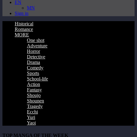
EN
MN
Sign in
Historical
Romance
MORE
One shot
Adventure
Horror
Detective
Drama
Comedy
Sports
School-life
Action
Fantasy
Shoujo
Shounen
Tragedy
Ecchi
Yuri
Yaoi
TOP MANGA OF THE WEEK