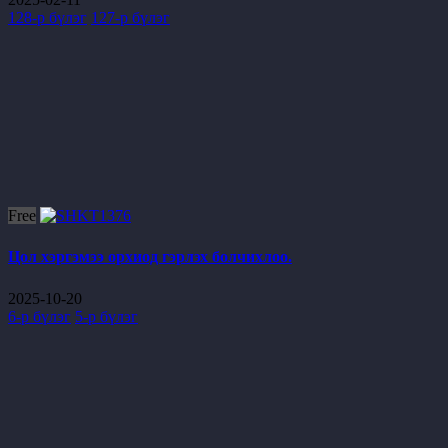
128-р бүлэг
127-р бүлэг
Free
Цол хэргэмээ орхиод гэрлэх болчихлоо.
2025-10-20
6-р бүлэг
5-р бүлэг