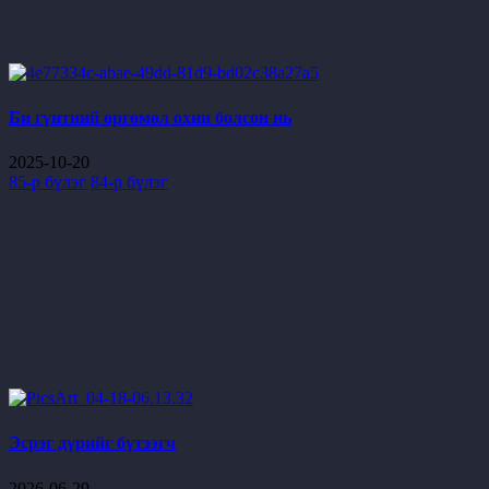
Би гүнтний өргөмөл охин болсон нь
2025-10-20
85-р бүлэг
84-р бүлэг
Эсрэг дүрийг бүтээгч
2026-06-29