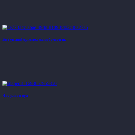
Би гүнтний өргөмөл охин болсон нь
Час улаан нүд