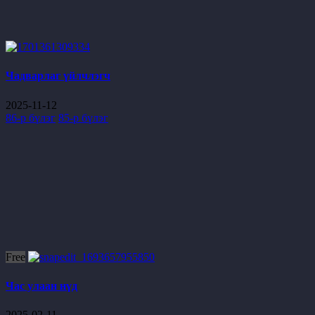
Чадварлаг үйлчлэгч
2025-11-12
86-р бүлэг
85-р бүлэг
Free
Час улаан нүд
2025-02-11