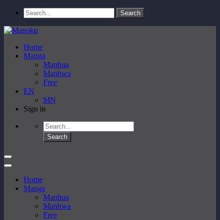
Home
Manga
Manhua
Manhwa
Free
EN
MN
Sign in
Home
Manga
Manhua
Manhwa
Free