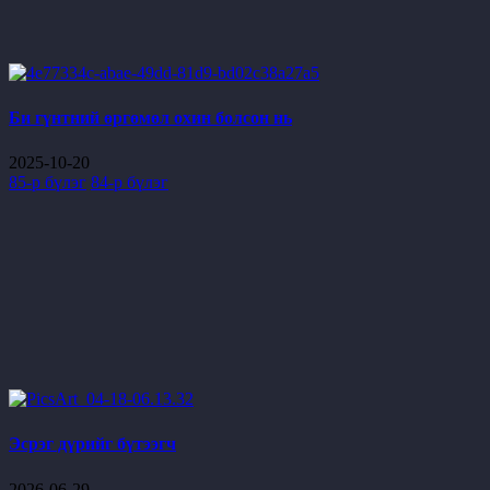
Би гүнтний өргөмөл охин болсон нь
2025-10-20
85-р бүлэг
84-р бүлэг
Эсрэг дүрийг бүтээгч
2026-06-29