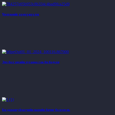
Чөтгөрийг хүмүүжүүлэх
Энэ бол эцсийн хугацаа гэж би бодсон
Би дарангуйлагчийн нарийн бичиг болсон нь