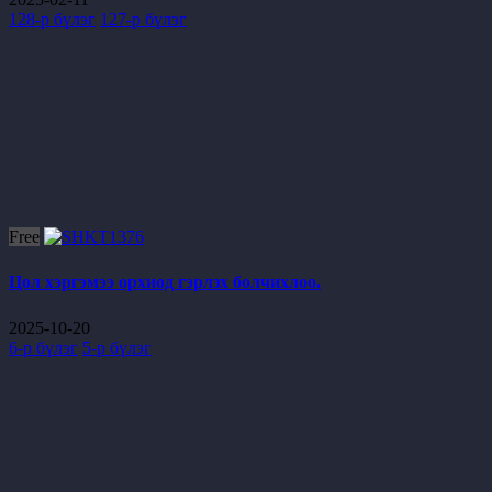
128-р бүлэг
127-р бүлэг
Free
Цол хэргэмээ орхиод гэрлэх болчихлоо.
2025-10-20
6-р бүлэг
5-р бүлэг