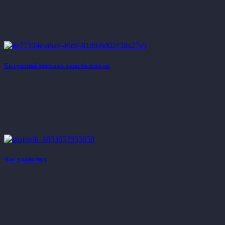
Би гүнтний өргөмөл охин болсон нь
Час улаан нүд