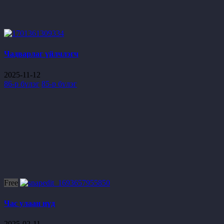
Чадварлаг үйлчлэгч
2025-11-12
86-р бүлэг
85-р бүлэг
Free
Час улаан нүд
2025-02-11