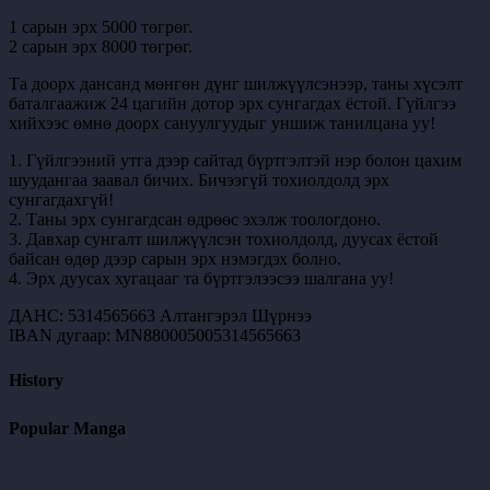
1 сарын эрх 5000 төгрөг.
2 сарын эрх 8000 төгрөг.
Та доорх дансанд мөнгөн дүнг шилжүүлсэнээр, таны хүсэлт
баталгаажиж 24 цагийн дотор эрх сунгагдах ёстой. Гүйлгээ
хийхээс өмнө доорх сануулгуудыг уншиж танилцана уу!
1. Гүйлгээний утга дээр сайтад бүртгэлтэй нэр болон цахим
шуудангаа заавал бичих. Бичээгүй тохиолдолд эрх
сунгагдахгүй!
2. Таны эрх сунгагдсан өдрөөс эхэлж тоологдоно.
3. Давхар сунгалт шилжүүлсэн тохиолдолд, дуусах ёстой
байсан өдөр дээр сарын эрх нэмэгдэх болно.
4. Эрх дуусах хугацааг та бүртгэлээсээ шалгана уу!
ДАНС: 5314565663 Алтангэрэл Шүрнээ
IBAN дугаар: MN880005005314565663
History
Popular Manga