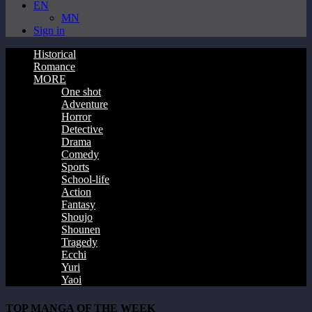
EN
MN
Sign in
Historical
Romance
MORE
One shot
Adventure
Horror
Detective
Drama
Comedy
Sports
School-life
Action
Fantasy
Shoujo
Shounen
Tragedy
Ecchi
Yuri
Yaoi
TOP MANGA OF THE WEEK