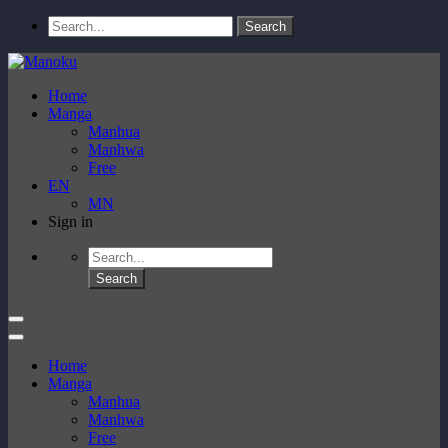
Home
Manga
Manhua
Manhwa
Free
EN
MN
Sign in
Home
Manga
Manhua
Manhwa
Free