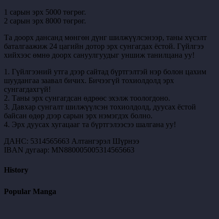
1 сарын эрх 5000 төгрөг.
2 сарын эрх 8000 төгрөг.
Та доорх дансанд мөнгөн дүнг шилжүүлсэнээр, таны хүсэлт
баталгаажиж 24 цагийн дотор эрх сунгагдах ёстой. Гүйлгээ
хийхээс өмнө доорх сануулгуудыг уншиж танилцана уу!
1. Гүйлгээний утга дээр сайтад бүртгэлтэй нэр болон цахим
шуудангаа заавал бичих. Бичээгүй тохиолдолд эрх
сунгагдахгүй!
2. Таны эрх сунгагдсан өдрөөс эхэлж тоологдоно.
3. Давхар сунгалт шилжүүлсэн тохиолдолд, дуусах ёстой
байсан өдөр дээр сарын эрх нэмэгдэх болно.
4. Эрх дуусах хугацааг та бүртгэлээсээ шалгана уу!
ДАНС: 5314565663 Алтангэрэл Шүрнээ
IBAN дугаар: MN880005005314565663
History
Popular Manga