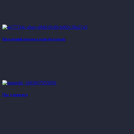
Би гүнтний өргөмөл охин болсон нь
Час улаан нүд