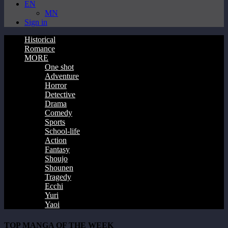
EN
MN
Sign in
Historical
Romance
MORE
One shot
Adventure
Horror
Detective
Drama
Comedy
Sports
School-life
Action
Fantasy
Shoujo
Shounen
Tragedy
Ecchi
Yuri
Yaoi
TOP MANGA OF THE WEEK