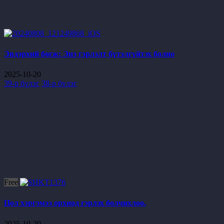
Эвдэрхий бөгж: Энэ гэрлэлт бүтэлгүйтэх болно
2025-10-20
39-р бүлэг
38-р бүлэг
Free
Цол хэргэмээ орхиод гэрлэх болчихлоо.
2025-10-20