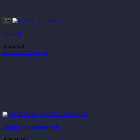
Free
Pure girl
2024-05-28
50-р бүлэг
49-р бүлэг
Долоон с*кс найман хүйс
2025-11-16