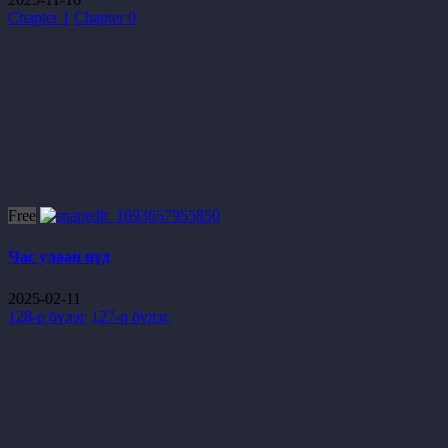
Chapter 1
Chapter 0
Free
Час улаан нүд
2025-02-11
128-р бүлэг
127-р бүлэг