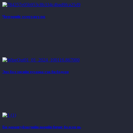
Чөтгөрийг хүмүүжүүлэх
Энэ бол эцсийн хугацаа гэж би бодсон
Би дарангуйлагчийн нарийн бичиг болсон нь