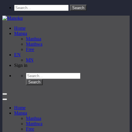
Home
Manga
Manhua
Manhwa
Free
EN
MN
Sign in
Home
Manga
Manhua
Manhwa
Free