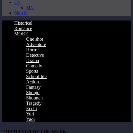
EN
MN
Sign in
Historical
Romance
MORE
One shot
Adventure
Horror
Detective
Drama
Comedy
Sports
School-life
Action
Fantasy
Shoujo
Shounen
Tragedy
Ecchi
Yuri
Yaoi
TOP MANGA OF THE WEEK