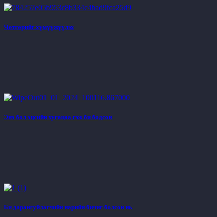
Чөтгөрийг хүмүүжүүлэх
Энэ бол эцсийн хугацаа гэж би бодсон
Би дарангуйлагчийн нарийн бичиг болсон нь