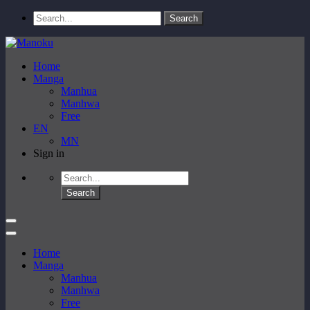
Home
Manga
Manhua
Manhwa
Free
EN
MN
Sign in
Home
Manga
Manhua
Manhwa
Free