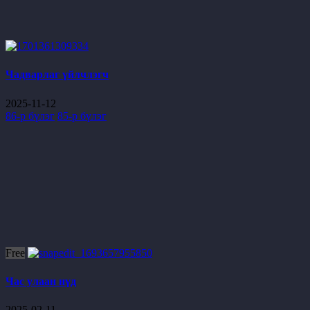
Чадварлаг үйлчлэгч
2025-11-12
86-р бүлэг
85-р бүлэг
Free
Час улаан нүд
2025-02-11