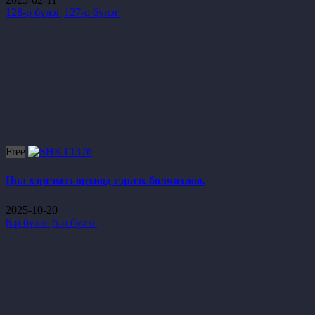
128-р бүлэг
127-р бүлэг
Free
Цол хэргэмээ орхиод гэрлэх болчихлоо.
2025-10-20
6-р бүлэг
5-р бүлэг