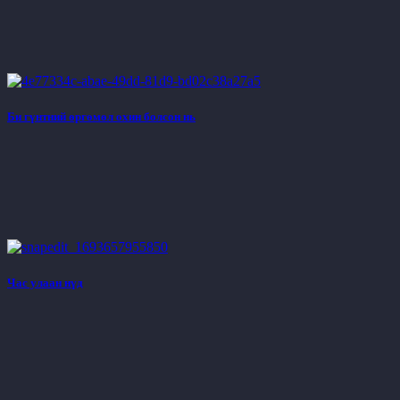
Би гүнтний өргөмөл охин болсон нь
Час улаан нүд