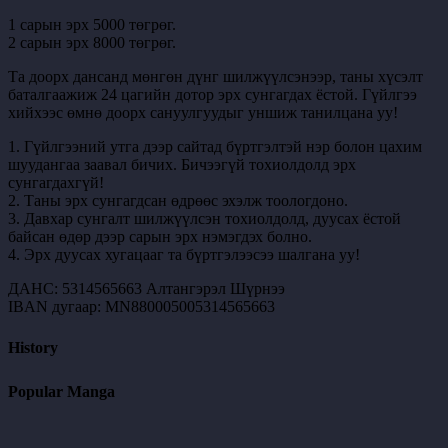
1 сарын эрх 5000 төгрөг.
2 сарын эрх 8000 төгрөг.
Та доорх дансанд мөнгөн дүнг шилжүүлсэнээр, таны хүсэлт
баталгаажиж 24 цагийн дотор эрх сунгагдах ёстой. Гүйлгээ
хийхээс өмнө доорх сануулгуудыг уншиж танилцана уу!
1. Гүйлгээний утга дээр сайтад бүртгэлтэй нэр болон цахим
шуудангаа заавал бичих. Бичээгүй тохиолдолд эрх
сунгагдахгүй!
2. Таны эрх сунгагдсан өдрөөс эхэлж тоологдоно.
3. Давхар сунгалт шилжүүлсэн тохиолдолд, дуусах ёстой
байсан өдөр дээр сарын эрх нэмэгдэх болно.
4. Эрх дуусах хугацааг та бүртгэлээсээ шалгана уу!
ДАНС: 5314565663 Алтангэрэл Шүрнээ
IBAN дугаар: MN880005005314565663
History
Popular Manga