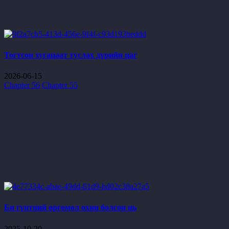
Тогтсон хугацаат туслах дүрийн цаг
2026-06-15
Chapter 56
Chapter 55
Би гүнтний өргөмөл охин болсон нь
2025-10-20