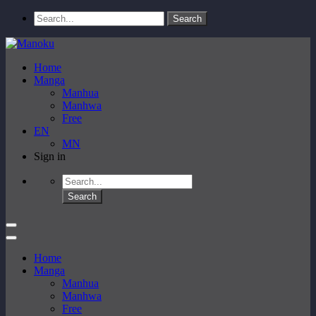
Home
Manga
Manhua
Manhwa
Free
EN
MN
Sign in
Home
Manga
Manhua
Manhwa
Free