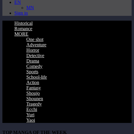
EN
MN
Sign in
Historical
Romance
MORE
One shot
Adventure
Horror
Detective
Drama
Comedy
Sports
School-life
Action
Fantasy
Shoujo
Shounen
Tragedy
Ecchi
Yuri
Yaoi
TOP MANGA OF THE WEEK