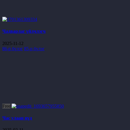
Чадварлаг үйлчлэгч
2025-11-12
86-р бүлэг
85-р бүлэг
Free
Час улаан нүд
2025-02-11