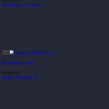
128-р бүлэг
127-р бүлэг
Free
Шударга бус гэрээ
2026-07-28
Chapter 47
Chapter 46