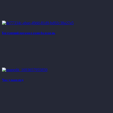
Би гүнтний өргөмөл охин болсон нь
Час улаан нүд