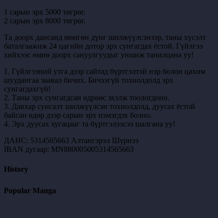
1 сарын эрх 5000 төгрөг.
2 сарын эрх 8000 төгрөг.
Та доорх дансанд мөнгөн дүнг шилжүүлсэнээр, таны хүсэлт
баталгаажиж 24 цагийн дотор эрх сунгагдах ёстой. Гүйлгээ
хийхээс өмнө доорх сануулгуудыг уншиж танилцана уу!
1. Гүйлгээний утга дээр сайтад бүртгэлтэй нэр болон цахим
шуудангаа заавал бичих. Бичээгүй тохиолдолд эрх
сунгагдахгүй!
2. Таны эрх сунгагдсан өдрөөс эхэлж тоологдоно.
3. Давхар сунгалт шилжүүлсэн тохиолдолд, дуусах ёстой
байсан өдөр дээр сарын эрх нэмэгдэх болно.
4. Эрх дуусах хугацааг та бүртгэлээсээ шалгана уу!
ДАНС: 5314565663 Алтангэрэл Шүрнээ
IBAN дугаар: MN880005005314565663
History
Popular Manga