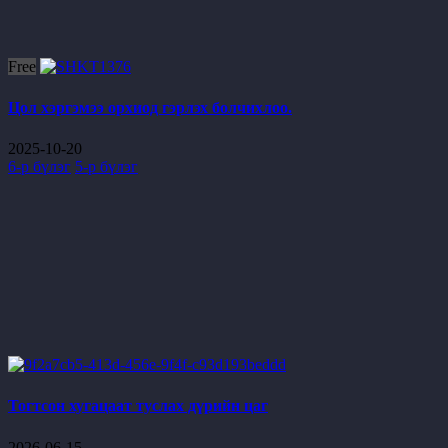
Free
Цол хэргэмээ орхиод гэрлэх болчихлоо.
2025-10-20
6-р бүлэг
5-р бүлэг
Тогтсон хугацаат туслах дүрийн цаг
2026-06-15