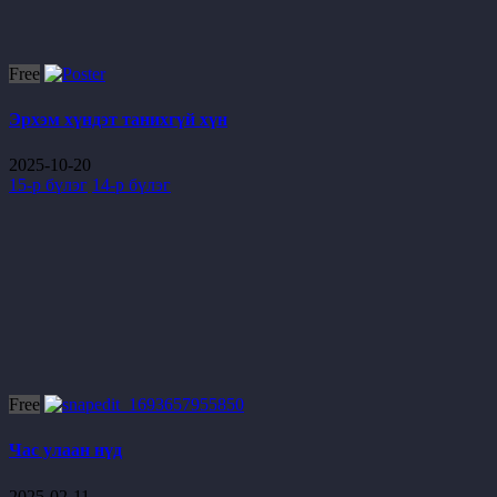
Free
Эрхэм хүндэт танихгүй хүн
2025-10-20
15-р бүлэг
14-р бүлэг
Free
Час улаан нүд
2025-02-11