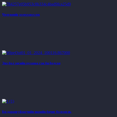
Чөтгөрийг хүмүүжүүлэх
Энэ бол эцсийн хугацаа гэж би бодсон
Би дарангуйлагчийн нарийн бичиг болсон нь