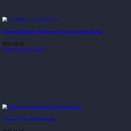
Эвдэрхий бөгж: Энэ гэрлэлт бүтэлгүйтэх болно
2025-10-20
39-р бүлэг
38-р бүлэг
Долоон с*кс найман хүйс
2025-11-16