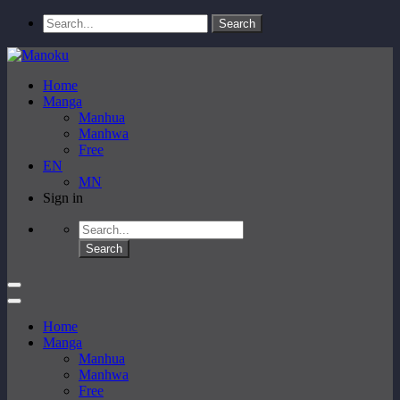
Home
Manga
Manhua
Manhwa
Free
EN
MN
Sign in
Home
Manga
Manhua
Manhwa
Free