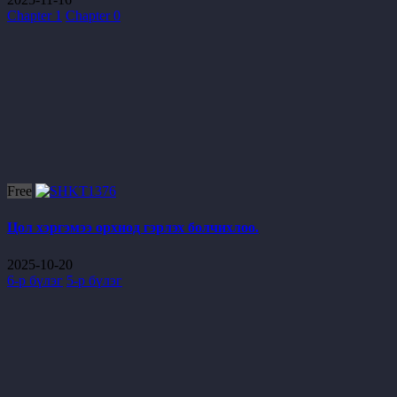
Chapter 1
Chapter 0
Free
Цол хэргэмээ орхиод гэрлэх болчихлоо.
2025-10-20
6-р бүлэг
5-р бүлэг