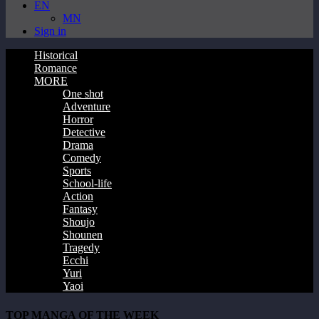
EN
MN
Sign in
Historical
Romance
MORE
One shot
Adventure
Horror
Detective
Drama
Comedy
Sports
School-life
Action
Fantasy
Shoujo
Shounen
Tragedy
Ecchi
Yuri
Yaoi
TOP MANGA OF THE WEEK