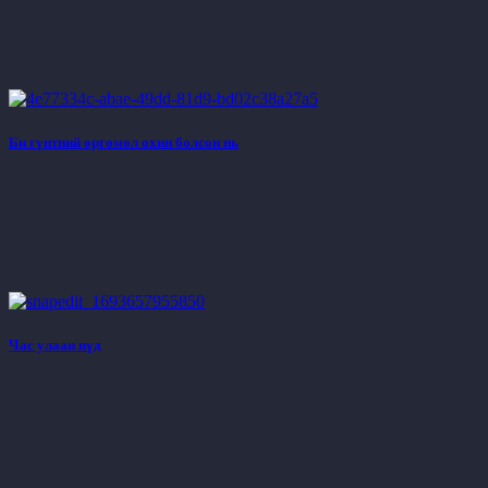
Би гүнтний өргөмөл охин болсон нь
Час улаан нүд