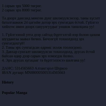
1 сарын эрх 5000 төгрөг.
2 сарын эрх 8000 төгрөг.
Та доорх дансанд мөнгөн дүнг шилжүүлсэнээр, таны хүсэлт
баталгаажиж 24 цагийн дотор эрх сунгагдах ёстой. Гүйлгээ
хийхээс өмнө доорх сануулгуудыг уншиж танилцана уу!
1. Гүйлгээний утга дээр сайтад бүртгэлтэй нэр болон цахим
шуудангаа заавал бичих. Бичээгүй тохиолдолд эрх
сунгагдахгүй!
2. Таны эрх сунгагдсан өдрөөс эхэлж тоологдоно.
3. Давхар сунгалт шилжүүлсэн тохиолдолд, дуусах ёстой
байсан өдөр дээр сарын эрх нэмэгдэх болно.
4. Эрх дуусах хугацааг та бүртгэлээсээ шалгана уу!
ДАНС: 5314565663 Алтангэрэл Шүрнээ
IBAN дугаар: MN880005005314565663
History
Popular Manga