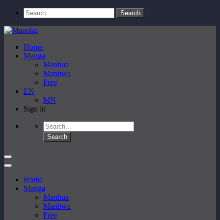
Home
Manga
Manhua
Manhwa
Free
EN
MN
Sign in
Home
Manga
Manhua
Manhwa
Free