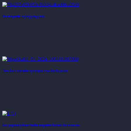
Чөтгөрийг хүмүүжүүлэх
Энэ бол эцсийн хугацаа гэж би бодсон
Би дарангуйлагчийн нарийн бичиг болсон нь