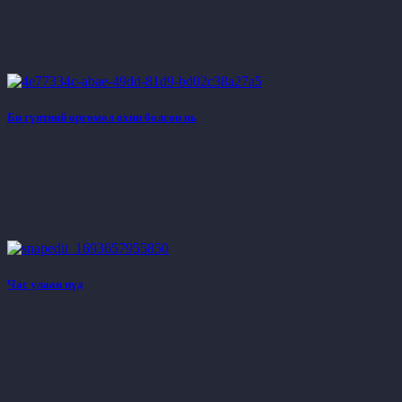
Би гүнтний өргөмөл охин болсон нь
Час улаан нүд