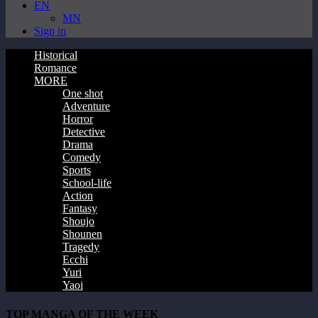
EN
MN
Sign in
Historical
Romance
MORE
One shot
Adventure
Horror
Detective
Drama
Comedy
Sports
School-life
Action
Fantasy
Shoujo
Shounen
Tragedy
Ecchi
Yuri
Yaoi
TOP MANGA OF THE WEEK