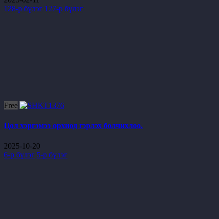
128-р бүлэг
127-р бүлэг
Free
Цол хэргэмээ орхиод гэрлэх болчихлоо.
2025-10-20
6-р бүлэг
5-р бүлэг