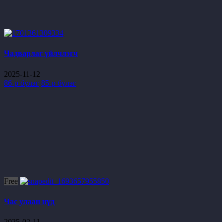
Чадварлаг үйлчлэгч
2025-11-12
86-р бүлэг
85-р бүлэг
Free
Час улаан нүд
2025-02-11