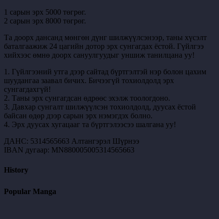
1 сарын эрх 5000 төгрөг.
2 сарын эрх 8000 төгрөг.
Та доорх дансанд мөнгөн дүнг шилжүүлсэнээр, таны хүсэлт
баталгаажиж 24 цагийн дотор эрх сунгагдах ёстой. Гүйлгээ
хийхээс өмнө доорх сануулгуудыг уншиж танилцана уу!
1. Гүйлгээний утга дээр сайтад бүртгэлтэй нэр болон цахим
шуудангаа заавал бичих. Бичээгүй тохиолдолд эрх
сунгагдахгүй!
2. Таны эрх сунгагдсан өдрөөс эхэлж тоологдоно.
3. Давхар сунгалт шилжүүлсэн тохиолдолд, дуусах ёстой
байсан өдөр дээр сарын эрх нэмэгдэх болно.
4. Эрх дуусах хугацааг та бүртгэлээсээ шалгана уу!
ДАНС: 5314565663 Алтангэрэл Шүрнээ
IBAN дугаар: MN880005005314565663
History
Popular Manga