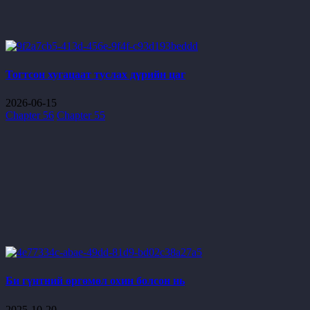
Тогтсон хугацаат туслах дүрийн цаг
2026-06-15
Chapter 56
Chapter 55
Би гүнтний өргөмөл охин болсон нь
2025-10-20