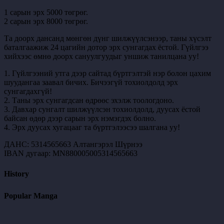
1 сарын эрх 5000 төгрөг.
2 сарын эрх 8000 төгрөг.
Та доорх дансанд мөнгөн дүнг шилжүүлсэнээр, таны хүсэлт
баталгаажиж 24 цагийн дотор эрх сунгагдах ёстой. Гүйлгээ
хийхээс өмнө доорх сануулгуудыг уншиж танилцана уу!
1. Гүйлгээний утга дээр сайтад бүртгэлтэй нэр болон цахим
шуудангаа заавал бичих. Бичээгүй тохиолдолд эрх
сунгагдахгүй!
2. Таны эрх сунгагдсан өдрөөс эхэлж тоологдоно.
3. Давхар сунгалт шилжүүлсэн тохиолдолд, дуусах ёстой
байсан өдөр дээр сарын эрх нэмэгдэх болно.
4. Эрх дуусах хугацааг та бүртгэлээсээ шалгана уу!
ДАНС: 5314565663 Алтангэрэл Шүрнээ
IBAN дугаар: MN880005005314565663
History
Popular Manga