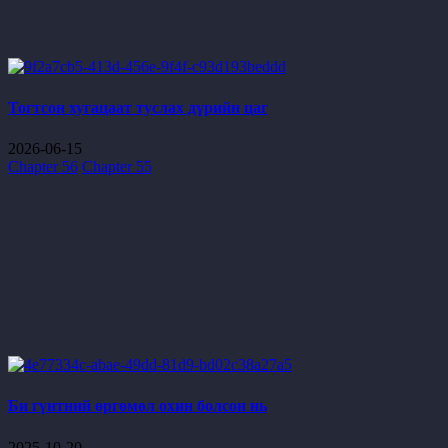
Тогтсон хугацаат туслах дүрийн цаг
2026-06-15
Chapter 56
Chapter 55
Би гүнтний өргөмөл охин болсон нь
2025-10-20