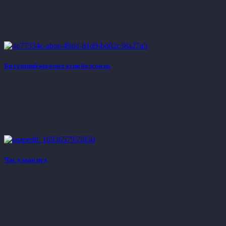
Би гүнтний өргөмөл охин болсон нь
Час улаан нүд