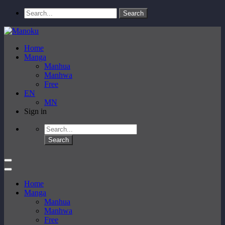
Home
Manga
Manhua
Manhwa
Free
EN
MN
Sign in
Home
Manga
Manhua
Manhwa
Free