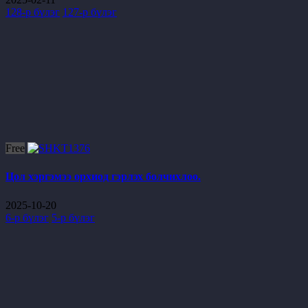
128-р бүлэг
127-р бүлэг
Free
Цол хэргэмээ орхиод гэрлэх болчихлоо.
2025-10-20
6-р бүлэг
5-р бүлэг