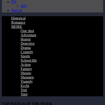
EN
MN
Sign in
Historical
Romance
MORE
One shot
Adventure
Horror
Detective
Drama
Comedy
Sports
School-life
Action
Fantasy
Shoujo
Shounen
Tragedy
Ecchi
Yuri
Yaoi
TOP MANGA OF THE WEEK