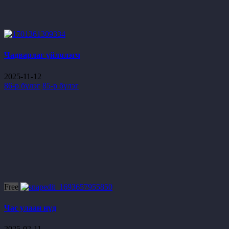
Чадварлаг үйлчлэгч
2025-11-12
86-р бүлэг
85-р бүлэг
Free
Час улаан нүд
2025-02-11