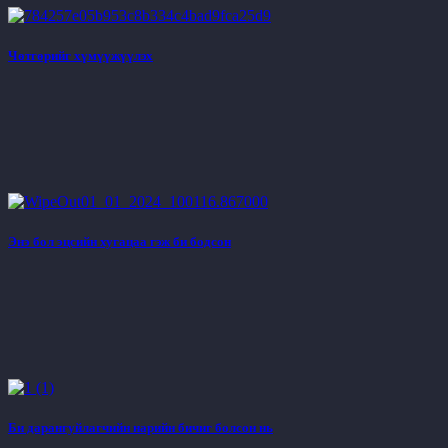
Чөтгөрийг хүмүүжүүлэх
Энэ бол эцсийн хугацаа гэж би бодсон
Би дарангуйлагчийн нарийн бичиг болсон нь