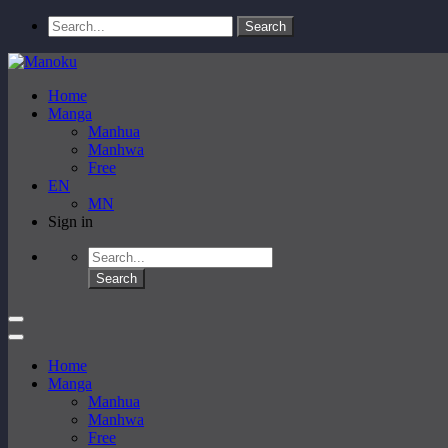
Home
Manga
Manhua
Manhwa
Free
EN
MN
Sign in
Home
Manga
Manhua
Manhwa
Free