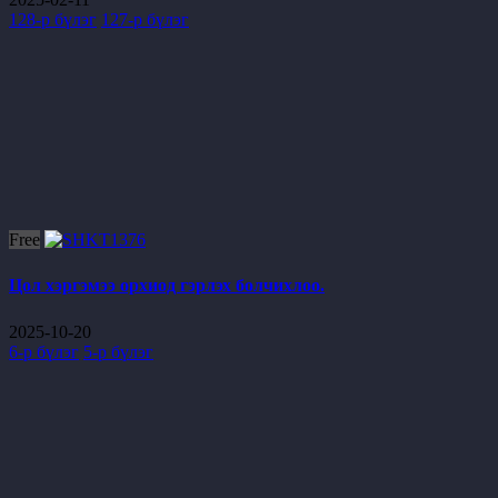
128-р бүлэг
127-р бүлэг
Free
Цол хэргэмээ орхиод гэрлэх болчихлоо.
2025-10-20
6-р бүлэг
5-р бүлэг