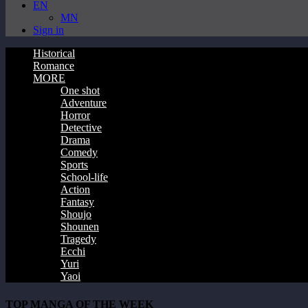
EN
MN
Sign in
Historical
Romance
MORE
One shot
Adventure
Horror
Detective
Drama
Comedy
Sports
School-life
Action
Fantasy
Shoujo
Shounen
Tragedy
Ecchi
Yuri
Yaoi
TOP MANGA OF THE WEEK