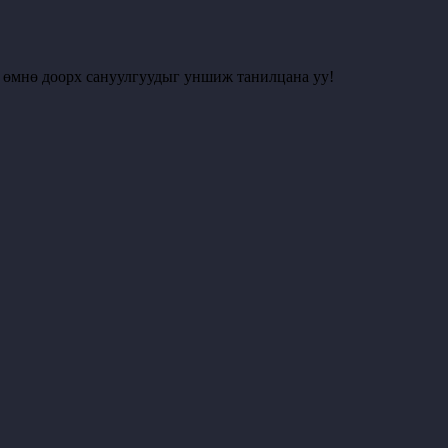
с өмнө доорх сануулгуудыг уншиж танилцана уу!