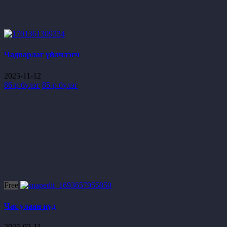
Чадварлаг үйлчлэгч
2025-11-12
86-р бүлэг
85-р бүлэг
Free
Час улаан нүд
2025-02-11