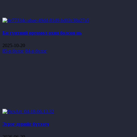
Би гүнтний өргөмөл охин болсон нь
2025-10-20
85-р бүлэг
84-р бүлэг
Эсрэг дүрийг бүтээгч
2026-06-29