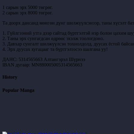
1 сарын эрх 5000 төгрөг.
2 сарын эрх 8000 төгрөг.
Та доорх дансанд мөнгөн дүнг шилжүүлсэнээр, таны хүсэлт бат
1. Гүйлгээний утга дээр сайтад бүртгэлтэй нэр болон цахим шу
2. Таны эрх сунгагдсан өдрөөс эхэлж тоологдоно.
3. Давхар сунгалт шилжүүлсэн тохиолдолд, дуусах ёстой байсан
4. Эрх дуусах хугацааг та бүртгэлээсээ шалгана уу!
ДАНС: 5314565663 Алтангэрэл Шүрнээ
IBAN дугаар: MN880005005314565663
History
Popular Manga