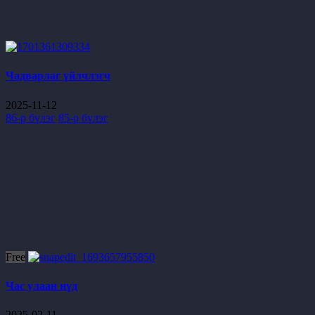
Чадварлаг үйлчлэгч
2025-11-12
86-р бүлэг
85-р бүлэг
Free
Час улаан нүд
2025-02-11