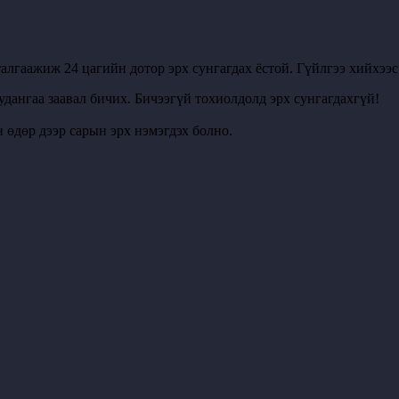
алгаажиж 24 цагийн дотор эрх сунгагдах ёстой. Гүйлгээ хийхээ
удангаа заавал бичих. Бичээгүй тохиолдолд эрх сунгагдахгүй!
 өдөр дээр сарын эрх нэмэгдэх болно.