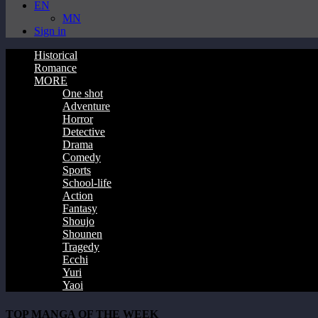
EN
MN
Sign in
Historical
Romance
MORE
One shot
Adventure
Horror
Detective
Drama
Comedy
Sports
School-life
Action
Fantasy
Shoujo
Shounen
Tragedy
Ecchi
Yuri
Yaoi
TOP MANGA OF THE WEEK