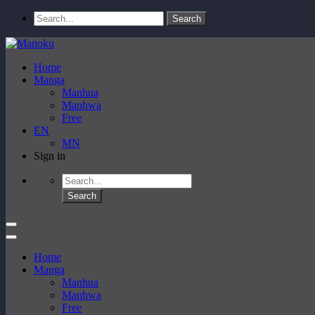
Home
Manga
Manhua
Manhwa
Free
EN
MN
Sign in
Home
Manga
Manhua
Manhwa
Free