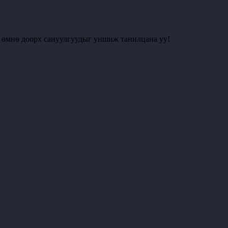
с өмнө доорх сануулгуудыг уншиж танилцана уу!