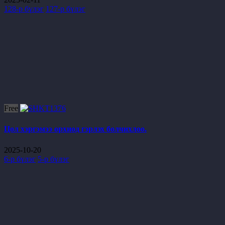
128-р бүлэг
127-р бүлэг
Free
Цол хэргэмээ орхиод гэрлэх болчихлоо.
2025-10-20
6-р бүлэг
5-р бүлэг