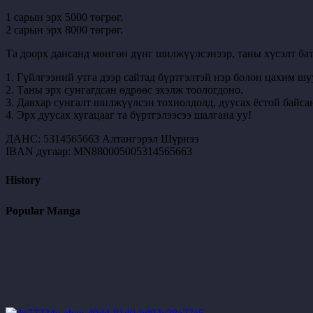
1 сарын эрх 5000 төгрөг.
2 сарын эрх 8000 төгрөг.
Та доорх дансанд мөнгөн дүнг шилжүүлсэнээр, таны хүсэлт бат
1. Гүйлгээний утга дээр сайтад бүртгэлтэй нэр болон цахим шу
2. Таны эрх сунгагдсан өдрөөс эхэлж тоологдоно.
3. Давхар сунгалт шилжүүлсэн тохиолдолд, дуусах ёстой байсан
4. Эрх дуусах хугацааг та бүртгэлээсээ шалгана уу!
ДАНС: 5314565663 Алтангэрэл Шүрнээ
IBAN дугаар: MN880005005314565663
History
Popular Manga