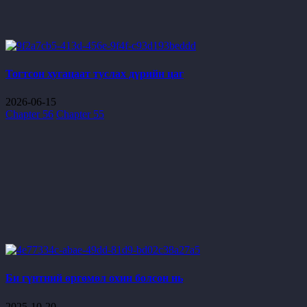
Тогтсон хугацаат туслах дүрийн цаг
2026-06-15
Chapter 56
Chapter 55
Би гүнтний өргөмөл охин болсон нь
2025-10-20