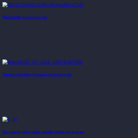
Чөтгөрийг хүмүүжүүлэх
Энэ бол эцсийн хугацаа гэж би бодсон
Би дарангуйлагчийн нарийн бичиг болсон нь