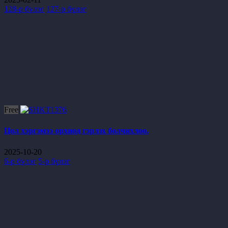
128-р бүлэг
127-р бүлэг
Free
Цол хэргэмээ орхиод гэрлэх болчихлоо.
2025-10-20
6-р бүлэг
5-р бүлэг