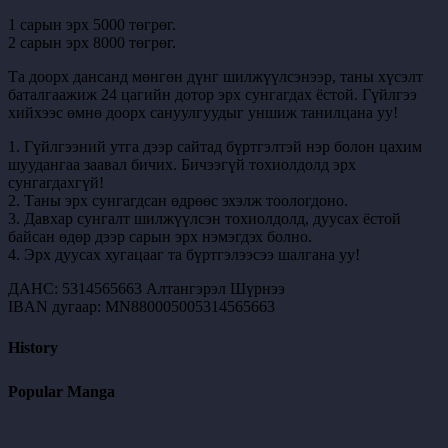
1 сарын эрх 5000 төгрөг.
2 сарын эрх 8000 төгрөг.
Та доорх дансанд мөнгөн дүнг шилжүүлсэнээр, таны хүсэлт
баталгаажиж 24 цагийн дотор эрх сунгагдах ёстой. Гүйлгээ
хийхээс өмнө доорх сануулгуудыг уншиж танилцана уу!
1. Гүйлгээний утга дээр сайтад бүртгэлтэй нэр болон цахим
шуудангаа заавал бичих. Бичээгүй тохиолдолд эрх
сунгагдахгүй!
2. Таны эрх сунгагдсан өдрөөс эхэлж тоологдоно.
3. Давхар сунгалт шилжүүлсэн тохиолдолд, дуусах ёстой
байсан өдөр дээр сарын эрх нэмэгдэх болно.
4. Эрх дуусах хугацааг та бүртгэлээсээ шалгана уу!
ДАНС: 5314565663 Алтангэрэл Шүрнээ
IBAN дугаар: MN880005005314565663
History
Popular Manga