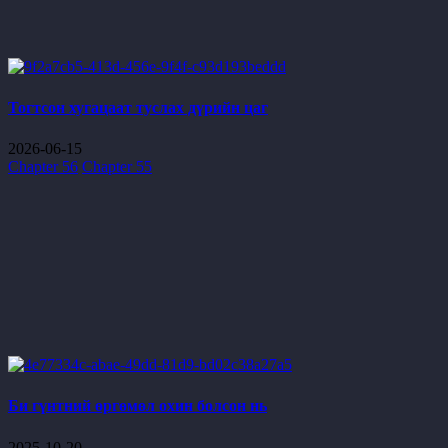
Тогтсон хугацаат туслах дүрийн цаг
2026-06-15
Chapter 56
Chapter 55
Би гүнтний өргөмөл охин болсон нь
2025-10-20