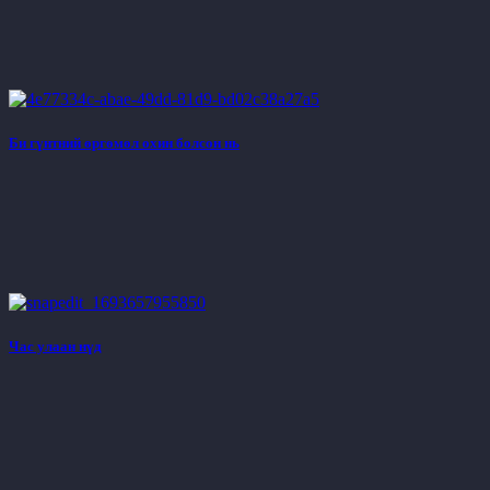
Би гүнтний өргөмөл охин болсон нь
Час улаан нүд