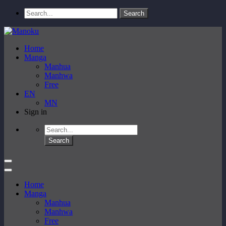
Home
Manga
Manhua
Manhwa
Free
EN
MN
Sign in
Home
Manga
Manhua
Manhwa
Free