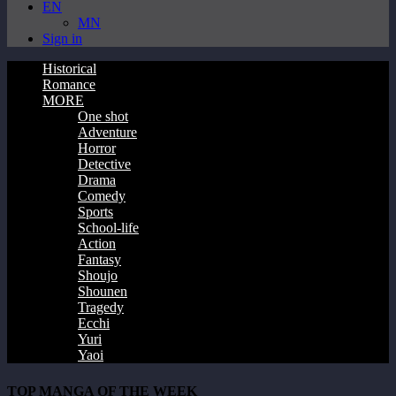
EN
MN
Sign in
Historical
Romance
MORE
One shot
Adventure
Horror
Detective
Drama
Comedy
Sports
School-life
Action
Fantasy
Shoujo
Shounen
Tragedy
Ecchi
Yuri
Yaoi
TOP MANGA OF THE WEEK