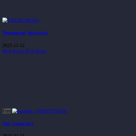
Чадварлаг үйлчлэгч
2025-11-12
86-р бүлэг
85-р бүлэг
Free
Час улаан нүд
2025-02-11