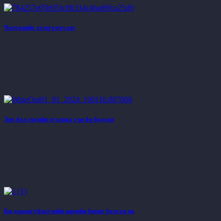
Чөтгөрийг хүмүүжүүлэх
Энэ бол эцсийн хугацаа гэж би бодсон
Би дарангуйлагчийн нарийн бичиг болсон нь