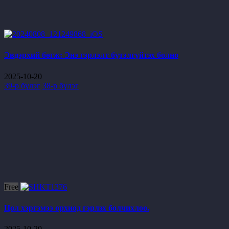
Эвдэрхий бөгж: Энэ гэрлэлт бүтэлгүйтэх болно
2025-10-20
39-р бүлэг
38-р бүлэг
Free
Цол хэргэмээ орхиод гэрлэх болчихлоо.
2025-10-20