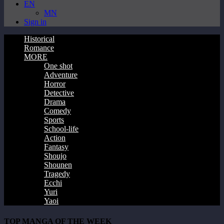
EN
MN
Sign in
Historical
Romance
MORE
One shot
Adventure
Horror
Detective
Drama
Comedy
Sports
School-life
Action
Fantasy
Shoujo
Shounen
Tragedy
Ecchi
Yuri
Yaoi
TOP MANGA OF THE WEEK