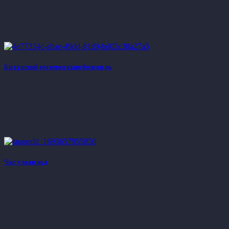
Би гүнтний өргөмөл охин болсон нь
Час улаан нүд