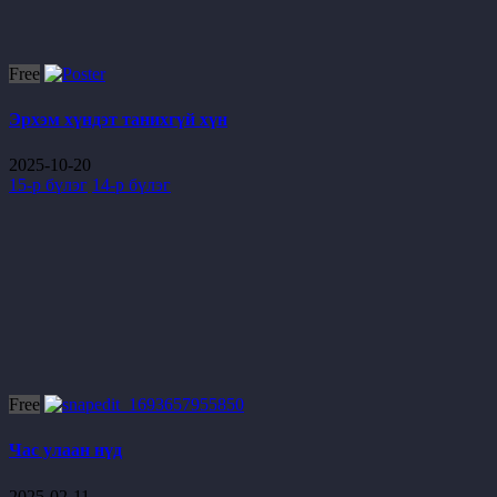
Free
Эрхэм хүндэт танихгүй хүн
2025-10-20
15-р бүлэг
14-р бүлэг
Free
Час улаан нүд
2025-02-11