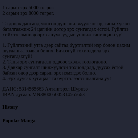
1 сарын эрх 5000 төгрөг.
2 сарын эрх 8000 төгрөг.
Та доорх дансанд мөнгөн дүнг шилжүүлсэнээр, таны хүсэлт
баталгаажиж 24 цагийн дотор эрх сунгагдах ёстой. Гүйлгээ
хийхээс өмнө доорх сануулгуудыг уншиж танилцана уу!
1. Гүйлгээний утга дээр сайтад бүртгэлтэй нэр болон цахим
шуудангаа заавал бичих. Бичээгүй тохиолдолд эрх
сунгагдахгүй!
2. Таны эрх сунгагдсан өдрөөс эхэлж тоологдоно.
3. Давхар сунгалт шилжүүлсэн тохиолдолд, дуусах ёстой
байсан өдөр дээр сарын эрх нэмэгдэх болно.
4. Эрх дуусах хугацааг та бүртгэлээсээ шалгана уу!
ДАНС: 5314565663 Алтангэрэл Шүрнээ
IBAN дугаар: MN880005005314565663
History
Popular Manga