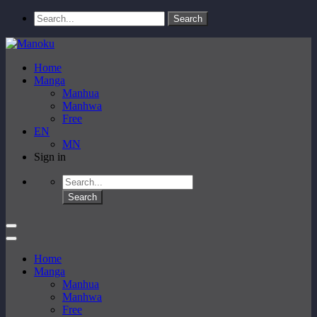
Home
Manga
Manhua
Manhwa
Free
EN
MN
Sign in
Home
Manga
Manhua
Manhwa
Free