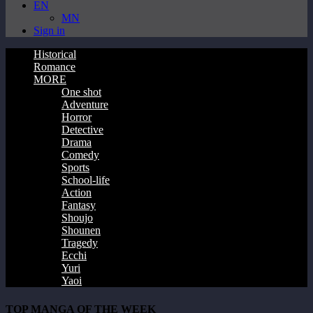
EN
MN
Sign in
Historical
Romance
MORE
One shot
Adventure
Horror
Detective
Drama
Comedy
Sports
School-life
Action
Fantasy
Shoujo
Shounen
Tragedy
Ecchi
Yuri
Yaoi
TOP MANGA OF THE WEEK