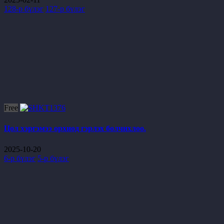
128-р бүлэг
127-р бүлэг
Free
Цол хэргэмээ орхиод гэрлэх болчихлоо.
2025-10-20
6-р бүлэг
5-р бүлэг