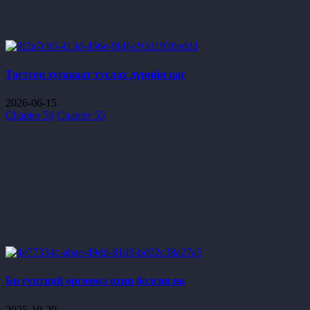
Тогтсон хугацаат туслах дүрийн цаг
2026-06-15
Chapter 56
Chapter 55
Би гүнтний өргөмөл охин болсон нь
2025-10-20