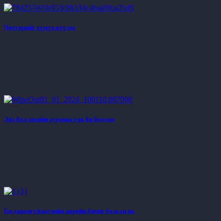
Чөтгөрийг хүмүүжүүлэх
Энэ бол эцсийн хугацаа гэж би бодсон
Би дарангуйлагчийн нарийн бичиг болсон нь