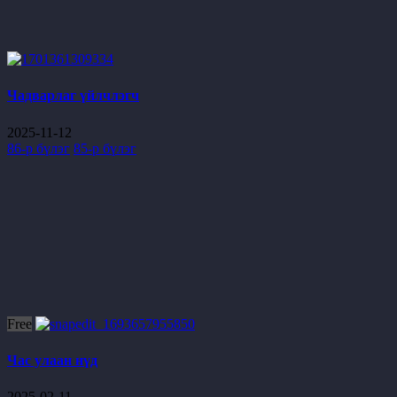
Чадварлаг үйлчлэгч
2025-11-12
86-р бүлэг
85-р бүлэг
Free
Час улаан нүд
2025-02-11