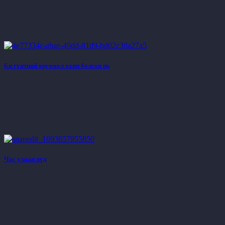
Би гүнтний өргөмөл охин болсон нь
Час улаан нүд