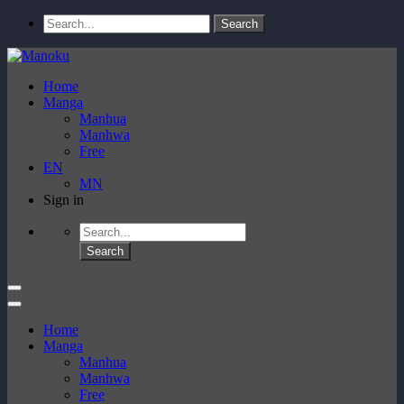
Home
Manga
Manhua
Manhwa
Free
EN
MN
Sign in
Home
Manga
Manhua
Manhwa
Free