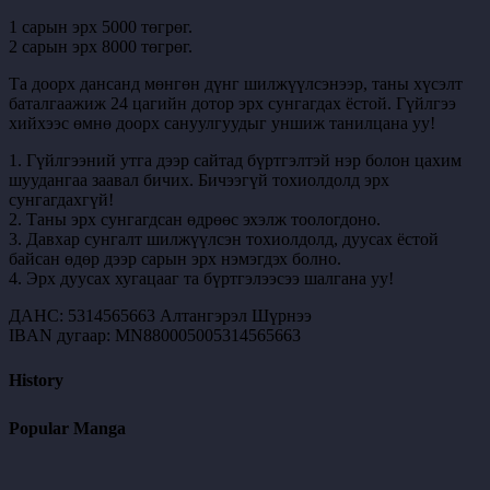
1 сарын эрх 5000 төгрөг.
2 сарын эрх 8000 төгрөг.
Та доорх дансанд мөнгөн дүнг шилжүүлсэнээр, таны хүсэлт
баталгаажиж 24 цагийн дотор эрх сунгагдах ёстой. Гүйлгээ
хийхээс өмнө доорх сануулгуудыг уншиж танилцана уу!
1. Гүйлгээний утга дээр сайтад бүртгэлтэй нэр болон цахим
шуудангаа заавал бичих. Бичээгүй тохиолдолд эрх
сунгагдахгүй!
2. Таны эрх сунгагдсан өдрөөс эхэлж тоологдоно.
3. Давхар сунгалт шилжүүлсэн тохиолдолд, дуусах ёстой
байсан өдөр дээр сарын эрх нэмэгдэх болно.
4. Эрх дуусах хугацааг та бүртгэлээсээ шалгана уу!
ДАНС: 5314565663 Алтангэрэл Шүрнээ
IBAN дугаар: MN880005005314565663
History
Popular Manga