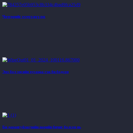
Чөтгөрийг хүмүүжүүлэх
Энэ бол эцсийн хугацаа гэж би бодсон
Би дарангуйлагчийн нарийн бичиг болсон нь