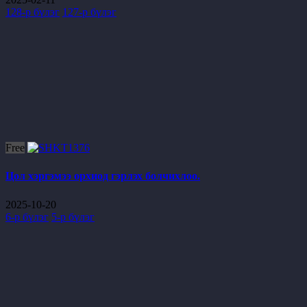
128-р бүлэг
127-р бүлэг
Free
Цол хэргэмээ орхиод гэрлэх болчихлоо.
2025-10-20
6-р бүлэг
5-р бүлэг