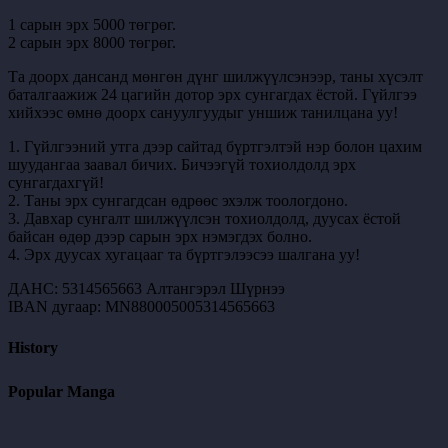
1 сарын эрх 5000 төгрөг.
2 сарын эрх 8000 төгрөг.
Та доорх дансанд мөнгөн дүнг шилжүүлсэнээр, таны хүсэлт
баталгаажиж 24 цагийн дотор эрх сунгагдах ёстой. Гүйлгээ
хийхээс өмнө доорх сануулгуудыг уншиж танилцана уу!
1. Гүйлгээний утга дээр сайтад бүртгэлтэй нэр болон цахим
шуудангаа заавал бичих. Бичээгүй тохиолдолд эрх
сунгагдахгүй!
2. Таны эрх сунгагдсан өдрөөс эхэлж тоологдоно.
3. Давхар сунгалт шилжүүлсэн тохиолдолд, дуусах ёстой
байсан өдөр дээр сарын эрх нэмэгдэх болно.
4. Эрх дуусах хугацааг та бүртгэлээсээ шалгана уу!
ДАНС: 5314565663 Алтангэрэл Шүрнээ
IBAN дугаар: MN880005005314565663
History
Popular Manga