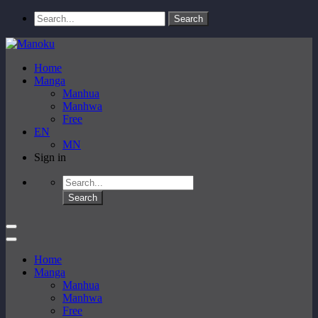
Home
Manga
Manhua
Manhwa
Free
EN
MN
Sign in
Home
Manga
Manhua
Manhwa
Free