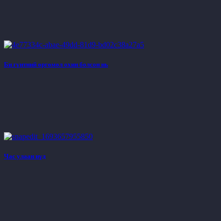
Би гүнтний өргөмөл охин болсон нь
Час улаан нүд