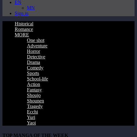
EN
MN
Sign in
Historical
Romance
MORE
One shot
Adventure
Horror
Detective
Drama
Comedy
Sports
School-life
Action
Fantasy
Shoujo
Shounen
Tragedy
Ecchi
Yuri
Yaoi
TOP MANGA OF THE WEEK