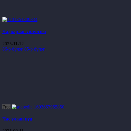
Чадварлаг үйлчлэгч
2025-11-12
86-р бүлэг
85-р бүлэг
Free
Час улаан нүд
2025-02-11