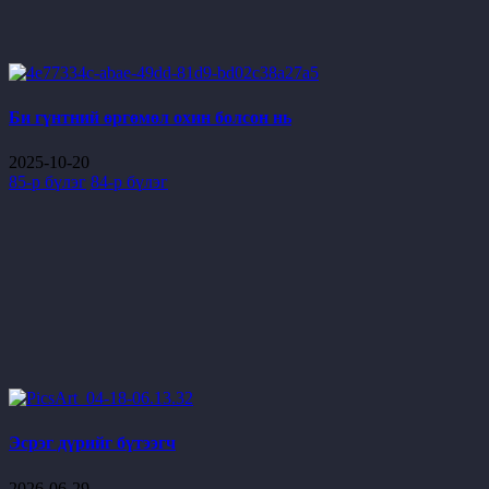
Би гүнтний өргөмөл охин болсон нь
2025-10-20
85-р бүлэг
84-р бүлэг
Эсрэг дүрийг бүтээгч
2026-06-29