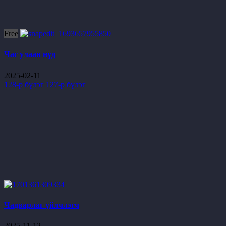
Free
Час улаан нүд
2025-02-11
128-р бүлэг
127-р бүлэг
Чадварлаг үйлчлэгч
2025-11-12