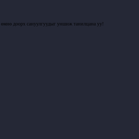
с өмнө доорх сануулгуудыг уншиж танилцана уу!