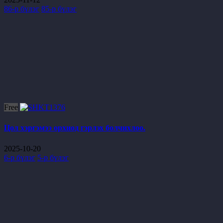
86-р бүлэг
85-р бүлэг
Free
Цол хэргэмээ орхиод гэрлэх болчихлоо.
2025-10-20
6-р бүлэг
5-р бүлэг