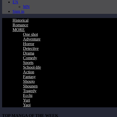
EN
MN
Sign in
Historical
Romance
MORE
One shot
Adventure
Horror
Detective
Drama
Comedy
Sports
School-life
Action
Fantasy
Shoujo
Shounen
Tragedy
Ecchi
Yuri
Yaoi
TOP MANGA OF THE WEEK