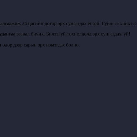
алгаажиж 24 цагийн дотор эрх сунгагдах ёстой. Гүйлгээ хийхээ
удангаа заавал бичих. Бичээгүй тохиолдолд эрх сунгагдахгүй!
 өдөр дээр сарын эрх нэмэгдэх болно.