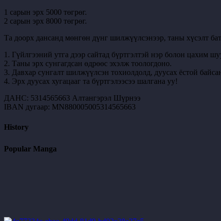
1 сарын эрх 5000 төгрөг.
2 сарын эрх 8000 төгрөг.
Та доорх дансанд мөнгөн дүнг шилжүүлсэнээр, таны хүсэлт бат
1. Гүйлгээний утга дээр сайтад бүртгэлтэй нэр болон цахим шу
2. Таны эрх сунгагдсан өдрөөс эхэлж тоологдоно.
3. Давхар сунгалт шилжүүлсэн тохиолдолд, дуусах ёстой байсан
4. Эрх дуусах хугацааг та бүртгэлээсээ шалгана уу!
ДАНС: 5314565663 Алтангэрэл Шүрнээ
IBAN дугаар: MN880005005314565663
History
Popular Manga