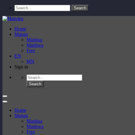
Home
Manga
Manhua
Manhwa
Free
EN
MN
Sign in
Home
Manga
Manhua
Manhwa
Free