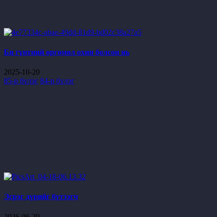
Би гүнтний өргөмөл охин болсон нь
2025-10-20
85-р бүлэг
84-р бүлэг
Эсрэг дүрийг бүтээгч
2026-06-29