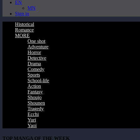
EN
MN
Sign in
Historical
Romance
MORE
One shot
Adventure
Horror
Detective
Drama
Comedy
Sports
School-life
Action
Fantasy
Shoujo
Shounen
Tragedy
Ecchi
Yuri
Yaoi
TOP MANGA OF THE WEEK