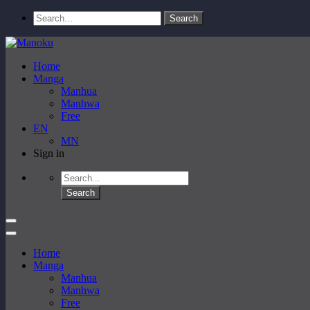
Home
Manga
Manhua
Manhwa
Free
EN
MN
Sign in
Home
Manga
Manhua
Manhwa
Free