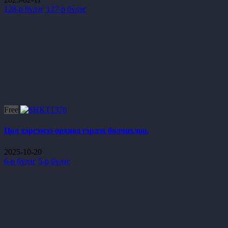
128-р бүлэг
127-р бүлэг
Free
Цол хэргэмээ орхиод гэрлэх болчихлоо.
2025-10-20
6-р бүлэг
5-р бүлэг