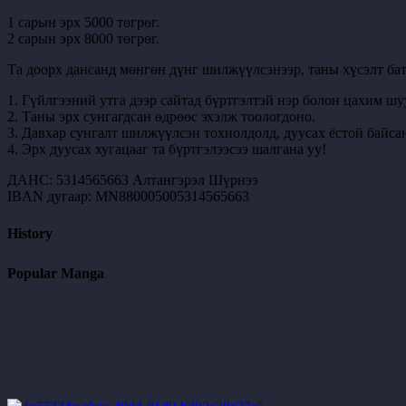
1 сарын эрх 5000 төгрөг.
2 сарын эрх 8000 төгрөг.
Та доорх дансанд мөнгөн дүнг шилжүүлсэнээр, таны хүсэлт бат
1. Гүйлгээний утга дээр сайтад бүртгэлтэй нэр болон цахим шу
2. Таны эрх сунгагдсан өдрөөс эхэлж тоологдоно.
3. Давхар сунгалт шилжүүлсэн тохиолдолд, дуусах ёстой байсан
4. Эрх дуусах хугацааг та бүртгэлээсээ шалгана уу!
ДАНС: 5314565663 Алтангэрэл Шүрнээ
IBAN дугаар: MN880005005314565663
History
Popular Manga