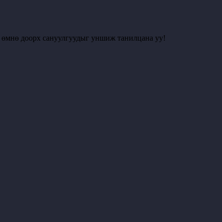
с өмнө доорх сануулгуудыг уншиж танилцана уу!