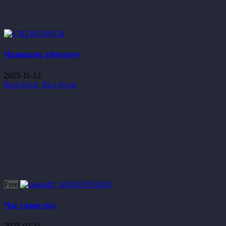
Чадварлаг үйлчлэгч
2025-11-12
86-р бүлэг
85-р бүлэг
Free
Час улаан нүд
2025-02-11