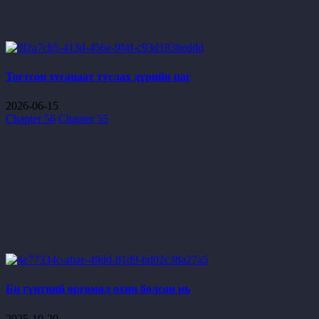
Тогтсон хугацаат туслах дүрийн цаг
2026-06-15
Chapter 56
Chapter 55
Би гүнтний өргөмөл охин болсон нь
2025-10-20