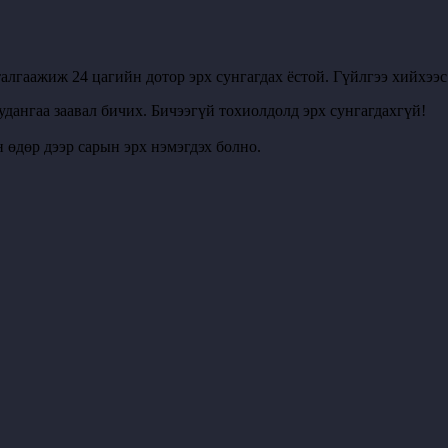
алгаажиж 24 цагийн дотор эрх сунгагдах ёстой. Гүйлгээ хийхээ
удангаа заавал бичих. Бичээгүй тохиолдолд эрх сунгагдахгүй!
 өдөр дээр сарын эрх нэмэгдэх болно.