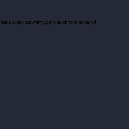
с өмнө доорх сануулгуудыг уншиж танилцана уу!