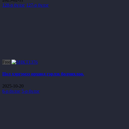
128-р бүлэг
127-р бүлэг
Free
Цол хэргэмээ орхиод гэрлэх болчихлоо.
2025-10-20
6-р бүлэг
5-р бүлэг