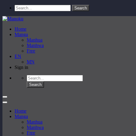
Home
Manga
Manhua
Manhwa
Free
EN
MN
Sign in
Home
Manga
Manhua
Manhwa
Free