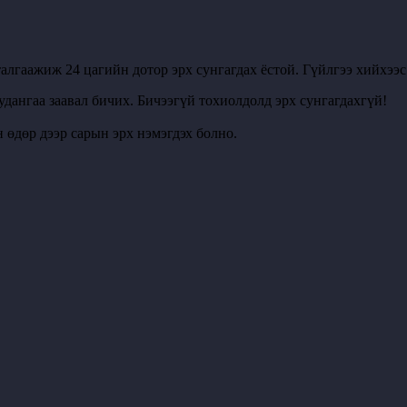
алгаажиж 24 цагийн дотор эрх сунгагдах ёстой. Гүйлгээ хийхээ
удангаа заавал бичих. Бичээгүй тохиолдолд эрх сунгагдахгүй!
 өдөр дээр сарын эрх нэмэгдэх болно.