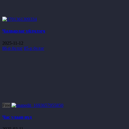
Чадварлаг үйлчлэгч
2025-11-12
86-р бүлэг
85-р бүлэг
Free
Час улаан нүд
2025-02-11