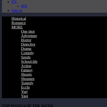
EN
MN
Sign in
Historical
Romance
MORE
One shot
Adventure
Horror
Detective
Drama
Comedy
Sports
School-life
Action
Fantasy
Shoujo
Shounen
Tragedy
Ecchi
Yuri
Yaoi
TOP MANGA OF THE WEEK