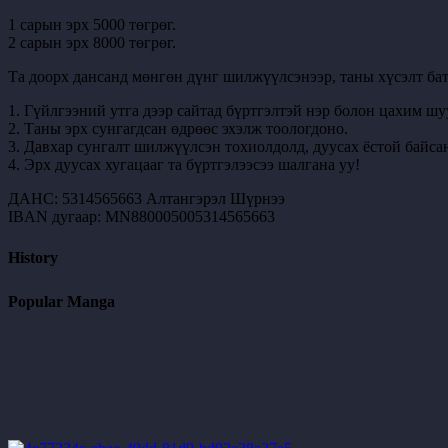
1 сарын эрх 5000 төгрөг.
2 сарын эрх 8000 төгрөг.
Та доорх дансанд мөнгөн дүнг шилжүүлсэнээр, таны хүсэлт бат
1. Гүйлгээний утга дээр сайтад бүртгэлтэй нэр болон цахим шу
2. Таны эрх сунгагдсан өдрөөс эхэлж тоологдоно.
3. Давхар сунгалт шилжүүлсэн тохиолдолд, дуусах ёстой байсан
4. Эрх дуусах хугацааг та бүртгэлээсээ шалгана уу!
ДАНС: 5314565663 Алтангэрэл Шүрнээ
IBAN дугаар: MN880005005314565663
History
Popular Manga