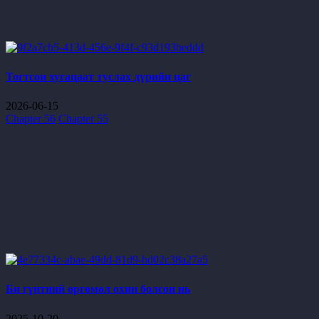
Тогтсон хугацаат туслах дүрийн цаг
2026-06-15
Chapter 56
Chapter 55
Би гүнтний өргөмөл охин болсон нь
2025-10-20