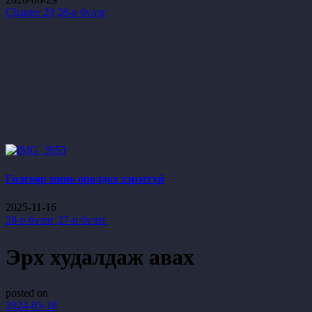
Chapter 29
28-р бүлэг
Гөлгөөр минь оролдох хэрэггүй
2025-11-16
28-р бүлэг
27-р бүлэг
Эрх худалдаж авах
posted on
2024-05-18