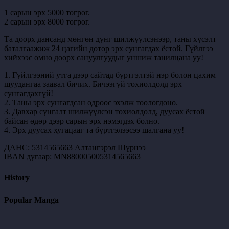
1 сарын эрх 5000 төгрөг.
2 сарын эрх 8000 төгрөг.
Та доорх дансанд мөнгөн дүнг шилжүүлсэнээр, таны хүсэлт
баталгаажиж 24 цагийн дотор эрх сунгагдах ёстой. Гүйлгээ
хийхээс өмнө доорх сануулгуудыг уншиж танилцана уу!
1. Гүйлгээний утга дээр сайтад бүртгэлтэй нэр болон цахим
шуудангаа заавал бичих. Бичээгүй тохиолдолд эрх
сунгагдахгүй!
2. Таны эрх сунгагдсан өдрөөс эхэлж тоологдоно.
3. Давхар сунгалт шилжүүлсэн тохиолдолд, дуусах ёстой
байсан өдөр дээр сарын эрх нэмэгдэх болно.
4. Эрх дуусах хугацааг та бүртгэлээсээ шалгана уу!
ДАНС: 5314565663 Алтангэрэл Шүрнээ
IBAN дугаар: MN880005005314565663
History
Popular Manga