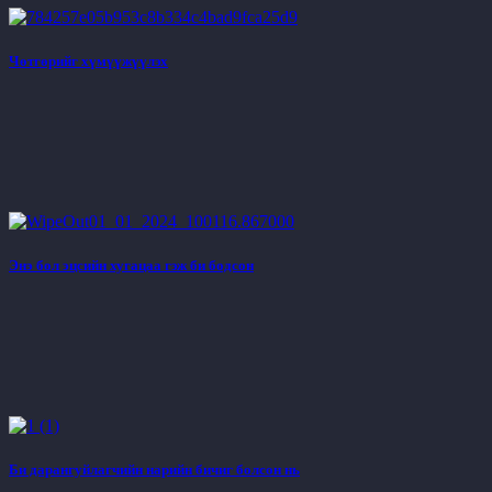
Чөтгөрийг хүмүүжүүлэх
Энэ бол эцсийн хугацаа гэж би бодсон
Би дарангуйлагчийн нарийн бичиг болсон нь