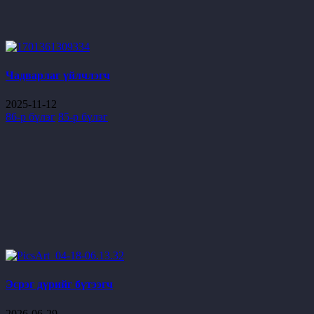
Чадварлаг үйлчлэгч
2025-11-12
86-р бүлэг
85-р бүлэг
Эсрэг дүрийг бүтээгч
2026-06-29