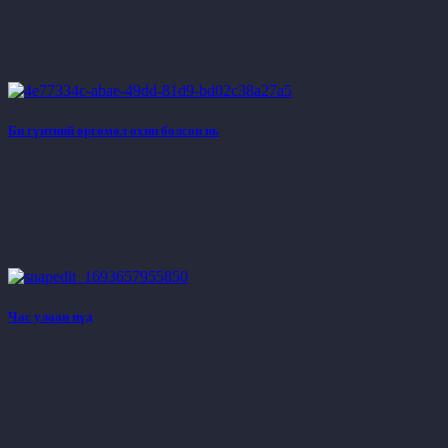
Би гүнтний өргөмөл охин болсон нь
Час улаан нүд