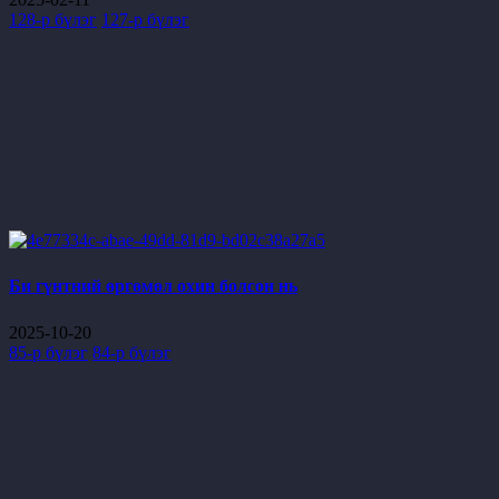
128-р бүлэг
127-р бүлэг
Би гүнтний өргөмөл охин болсон нь
2025-10-20
85-р бүлэг
84-р бүлэг