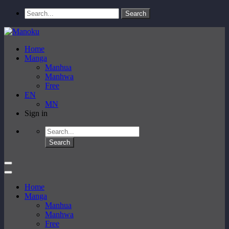
Home
Manga
Manhua
Manhwa
Free
EN
MN
Sign in
Home
Manga
Manhua
Manhwa
Free