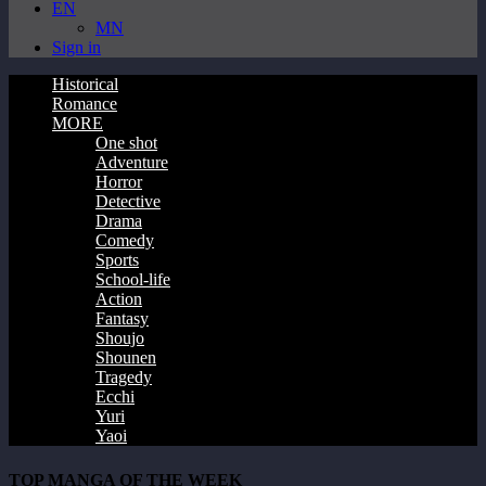
EN
MN
Sign in
Historical
Romance
MORE
One shot
Adventure
Horror
Detective
Drama
Comedy
Sports
School-life
Action
Fantasy
Shoujo
Shounen
Tragedy
Ecchi
Yuri
Yaoi
TOP MANGA OF THE WEEK