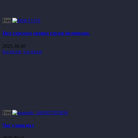
Free
Цол хэргэмээ орхиод гэрлэх болчихлоо.
2025-10-20
6-р бүлэг
5-р бүлэг
Free
Час улаан нүд
2025-02-11