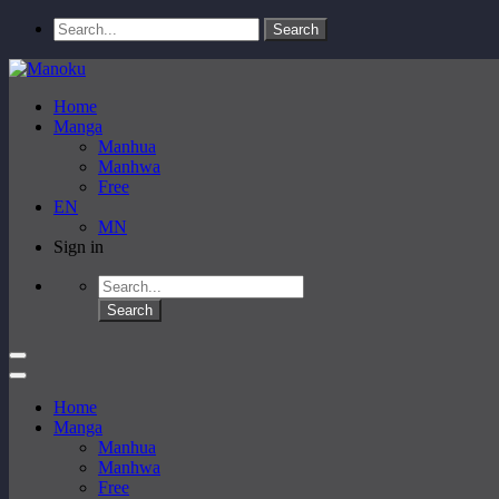
Home
Manga
Manhua
Manhwa
Free
EN
MN
Sign in
Home
Manga
Manhua
Manhwa
Free