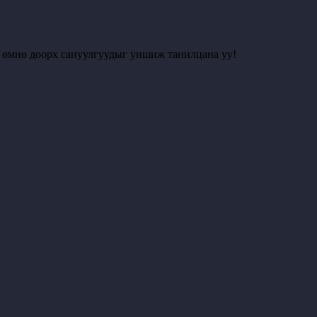
с өмнө доорх сануулгуудыг уншиж танилцана уу!