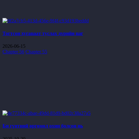
Тогтсон хугацаат туслах дүрийн цаг
2026-06-15
Chapter 56
Chapter 55
Би гүнтний өргөмөл охин болсон нь
2025-10-20