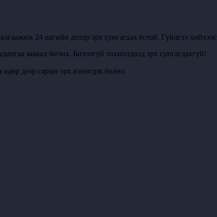
алгаажиж 24 цагийн дотор эрх сунгагдах ёстой. Гүйлгээ хийхээ
удангаа заавал бичих. Бичээгүй тохиолдолд эрх сунгагдахгүй!
 өдөр дээр сарын эрх нэмэгдэх болно.