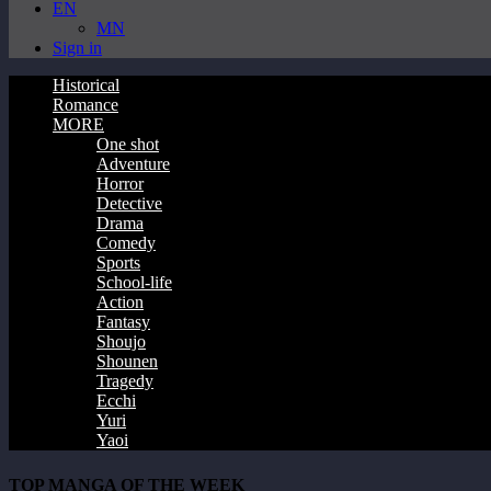
EN
MN
Sign in
Historical
Romance
MORE
One shot
Adventure
Horror
Detective
Drama
Comedy
Sports
School-life
Action
Fantasy
Shoujo
Shounen
Tragedy
Ecchi
Yuri
Yaoi
TOP MANGA OF THE WEEK