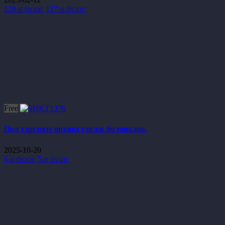
128-р бүлэг
127-р бүлэг
Free
Цол хэргэмээ орхиод гэрлэх болчихлоо.
2025-10-20
6-р бүлэг
5-р бүлэг