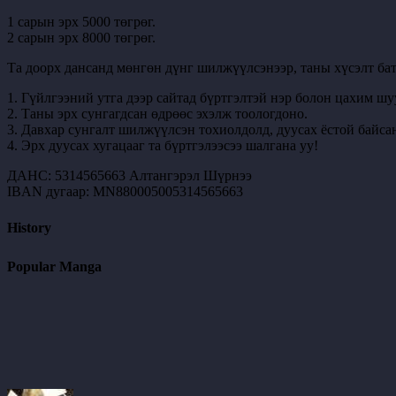
1 сарын эрх 5000 төгрөг.
2 сарын эрх 8000 төгрөг.
Та доорх дансанд мөнгөн дүнг шилжүүлсэнээр, таны хүсэлт бат
1. Гүйлгээний утга дээр сайтад бүртгэлтэй нэр болон цахим шу
2. Таны эрх сунгагдсан өдрөөс эхэлж тоологдоно.
3. Давхар сунгалт шилжүүлсэн тохиолдолд, дуусах ёстой байсан
4. Эрх дуусах хугацааг та бүртгэлээсээ шалгана уу!
ДАНС: 5314565663 Алтангэрэл Шүрнээ
IBAN дугаар: MN880005005314565663
History
Popular Manga