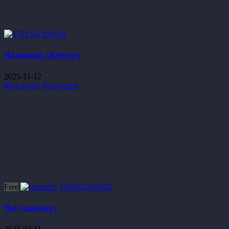
Чадварлаг үйлчлэгч
2025-11-12
86-р бүлэг
85-р бүлэг
Free
Час улаан нүд
2025-02-11