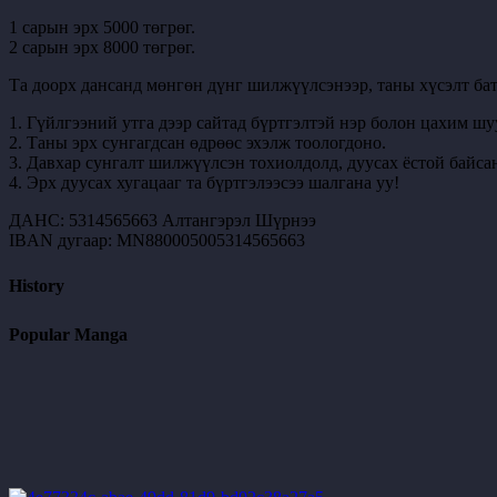
1 сарын эрх 5000 төгрөг.
2 сарын эрх 8000 төгрөг.
Та доорх дансанд мөнгөн дүнг шилжүүлсэнээр, таны хүсэлт бат
1. Гүйлгээний утга дээр сайтад бүртгэлтэй нэр болон цахим шу
2. Таны эрх сунгагдсан өдрөөс эхэлж тоологдоно.
3. Давхар сунгалт шилжүүлсэн тохиолдолд, дуусах ёстой байсан
4. Эрх дуусах хугацааг та бүртгэлээсээ шалгана уу!
ДАНС: 5314565663 Алтангэрэл Шүрнээ
IBAN дугаар: MN880005005314565663
History
Popular Manga