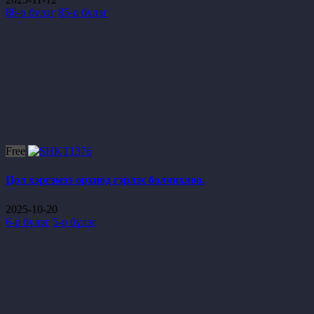
86-р бүлэг
85-р бүлэг
Free
Цол хэргэмээ орхиод гэрлэх болчихлоо.
2025-10-20
6-р бүлэг
5-р бүлэг