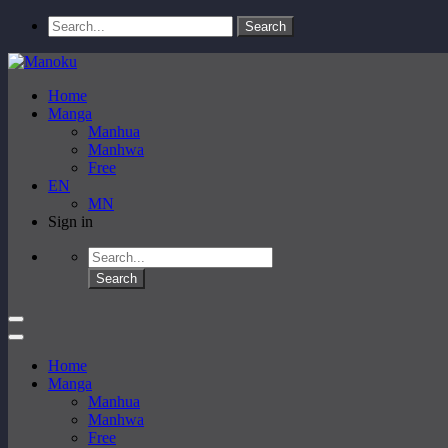
Home
Manga
Manhua
Manhwa
Free
EN
MN
Sign in
Home
Manga
Manhua
Manhwa
Free