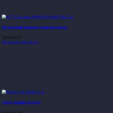
Би гүнтний өргөмөл охин болсон нь
2025-10-20
85-р бүлэг
84-р бүлэг
Эсрэг дүрийг бүтээгч
2026-06-29