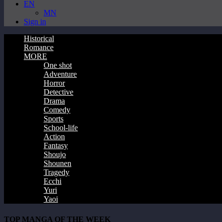
EN
MN
Sign in
Historical
Romance
MORE
One shot
Adventure
Horror
Detective
Drama
Comedy
Sports
School-life
Action
Fantasy
Shoujo
Shounen
Tragedy
Ecchi
Yuri
Yaoi
TOP MANGA OF THE WEEK