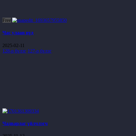
Free
Час улаан нүд
2025-02-11
128-р бүлэг
127-р бүлэг
Чадварлаг үйлчлэгч
2025-11-12