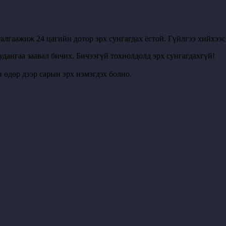
алгаажиж 24 цагийн дотор эрх сунгагдах ёстой. Гүйлгээ хийхээ
удангаа заавал бичих. Бичээгүй тохиолдолд эрх сунгагдахгүй!
 өдөр дээр сарын эрх нэмэгдэх болно.