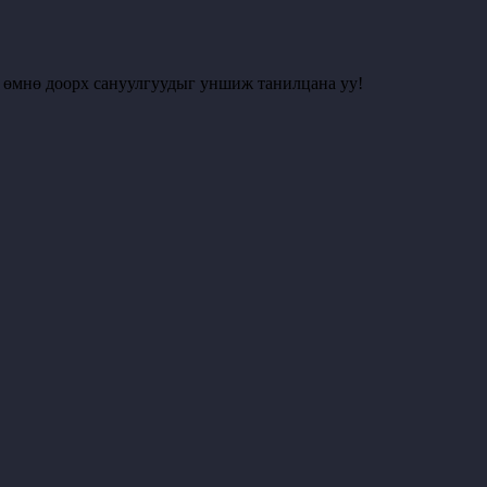
с өмнө доорх сануулгуудыг уншиж танилцана уу!