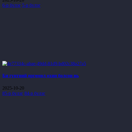
6-р бүлэг
5-р бүлэг
Би гүнтний өргөмөл охин болсон нь
2025-10-20
85-р бүлэг
84-р бүлэг