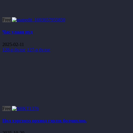
Free
Час улаан нүд
2025-02-11
128-р бүлэг
127-р бүлэг
Free
Цол хэргэмээ орхиод гэрлэх болчихлоо.
2025-10-20