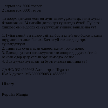
1 сарын эрх 5000 төгрөг.
2 сарын эрх 8000 төгрөг.
Та доорх дансанд мөнгөн дүнг шилжүүлсэнээр, таны хүсэлт
баталгаажиж 24 цагийн дотор эрх сунгагдах ёстой. Гүйлгээ
хийхээс өмнө доорх сануулгуудыг уншиж танилцана уу!
1. Гүйлгээний утга дээр сайтад бүртгэлтэй нэр болон цахим
шуудангаа заавал бичих. Бичээгүй тохиолдолд эрх
сунгагдахгүй!
2. Таны эрх сунгагдсан өдрөөс эхэлж тоологдоно.
3. Давхар сунгалт шилжүүлсэн тохиолдолд, дуусах ёстой
байсан өдөр дээр сарын эрх нэмэгдэх болно.
4. Эрх дуусах хугацааг та бүртгэлээсээ шалгана уу!
ДАНС: 5314565663 Алтангэрэл Шүрнээ
IBAN дугаар: MN880005005314565663
History
Popular Manga