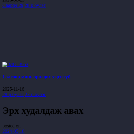
Chapter 29
28-р бүлэг
Гөлгөөр минь оролдох хэрэггүй
2025-11-16
28-р бүлэг
27-р бүлэг
Эрх худалдаж авах
posted on
2024-05-18