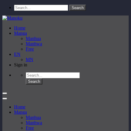
Home
Manga
Manhua
Manhwa
Free
EN
MN
Sign in
Home
Manga
Manhua
Manhwa
Free