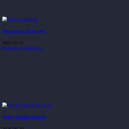
Чадварлаг үйлчлэгч
2025-11-12
86-р бүлэг
85-р бүлэг
Эсрэг дүрийг бүтээгч
2026-06-29