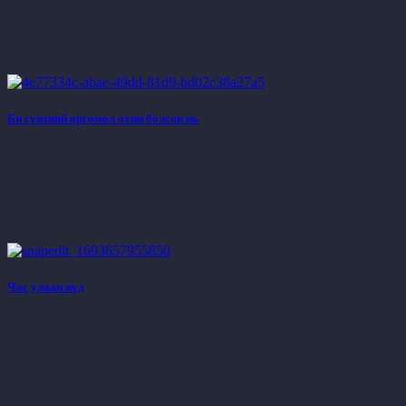
Би гүнтний өргөмөл охин болсон нь
Час улаан нүд