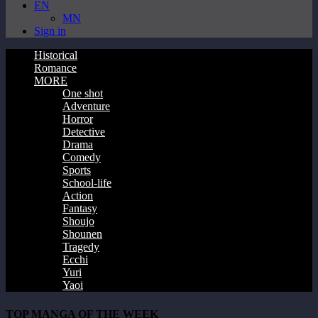
EN
MN
Sign in
Historical
Romance
MORE
One shot
Adventure
Horror
Detective
Drama
Comedy
Sports
School-life
Action
Fantasy
Shoujo
Shounen
Tragedy
Ecchi
Yuri
Yaoi
TOP MANGA OF THE WEEK