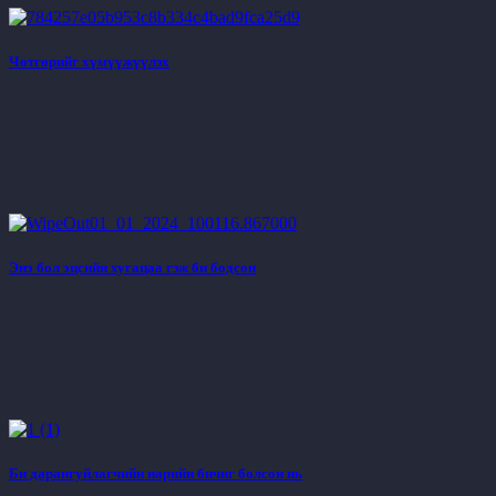
Чөтгөрийг хүмүүжүүлэх
Энэ бол эцсийн хугацаа гэж би бодсон
Би дарангуйлагчийн нарийн бичиг болсон нь