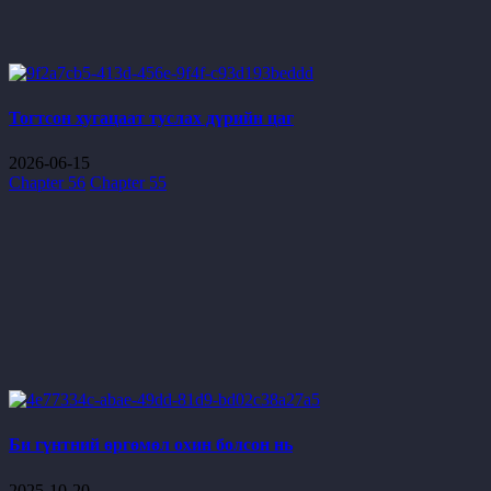
Тогтсон хугацаат туслах дүрийн цаг
2026-06-15
Chapter 56
Chapter 55
Би гүнтний өргөмөл охин болсон нь
2025-10-20