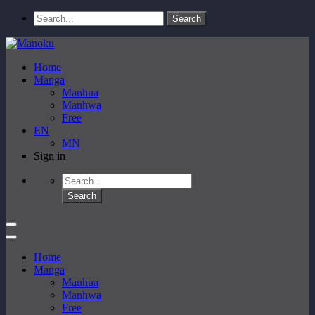
Home
Manga
Manhua
Manhwa
Free
EN
MN
Sign in
Home
Manga
Manhua
Manhwa
Free