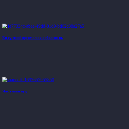
Би гүнтний өргөмөл охин болсон нь
Час улаан нүд