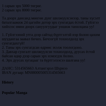
1 сарын эрх 5000 төгрөг.
2 сарын эрх 8000 төгрөг.
Та доорх дансанд мөнгөн дүнг шилжүүлсэнээр, таны хүсэлт
баталгаажиж 24 цагийн дотор эрх сунгагдах ёстой. Гүйлгээ
хийхээс өмнө доорх сануулгуудыг уншиж танилцана уу!
1. Гүйлгээний утга дээр сайтад бүртгэлтэй нэр болон цахим
шуудангаа заавал бичих. Бичээгүй тохиолдолд эрх
сунгагдахгүй!
2. Таны эрх сунгагдсан өдрөөс эхэлж тоологдоно.
3. Давхар сунгалт шилжүүлсэн тохиолдолд, дуусах ёстой
байсан өдөр дээр сарын эрх нэмэгдэх болно.
4. Эрх дуусах хугацааг та бүртгэлээсээ шалгана уу!
ДАНС: 5314565663 Алтангэрэл Шүрнээ
IBAN дугаар: MN880005005314565663
History
Popular Manga