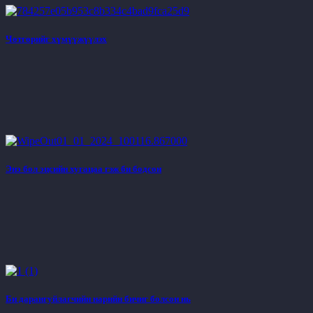
Чөтгөрийг хүмүүжүүлэх
Энэ бол эцсийн хугацаа гэж би бодсон
Би дарангуйлагчийн нарийн бичиг болсон нь