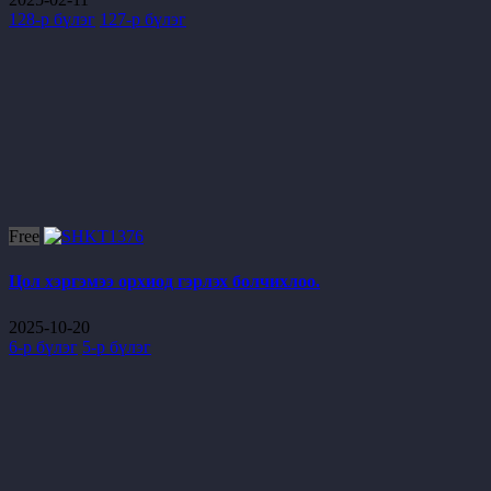
128-р бүлэг
127-р бүлэг
Free
Цол хэргэмээ орхиод гэрлэх болчихлоо.
2025-10-20
6-р бүлэг
5-р бүлэг