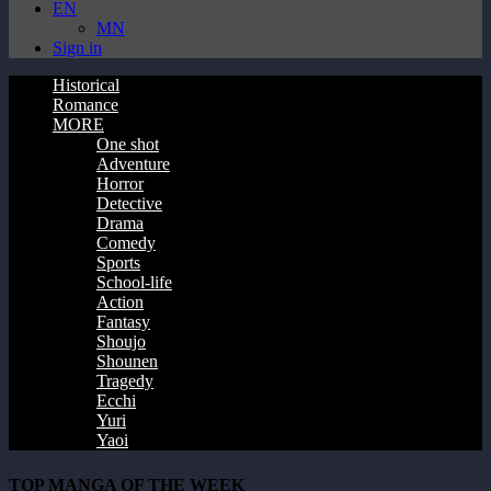
EN
MN
Sign in
Historical
Romance
MORE
One shot
Adventure
Horror
Detective
Drama
Comedy
Sports
School-life
Action
Fantasy
Shoujo
Shounen
Tragedy
Ecchi
Yuri
Yaoi
TOP MANGA OF THE WEEK