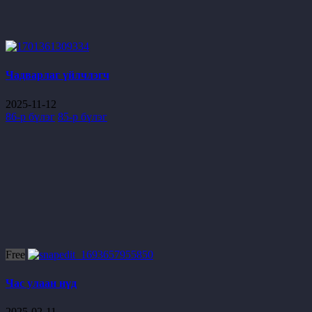
Чадварлаг үйлчлэгч
2025-11-12
86-р бүлэг
85-р бүлэг
Free
Час улаан нүд
2025-02-11