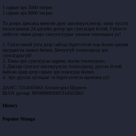
1 сарын эрх 5000 төгрөг.
2 сарын эрх 8000 төгрөг.
Та доорх дансанд мөнгөн дүнг шилжүүлсэнээр, таны хүсэлт
баталгаажиж 24 цагийн дотор эрх сунгагдах ёстой. Гүйлгээ
хийхээс өмнө доорх сануулгуудыг уншиж танилцана уу!
1. Гүйлгээний утга дээр сайтад бүртгэлтэй нэр болон цахим
шуудангаа заавал бичих. Бичээгүй тохиолдолд эрх
сунгагдахгүй!
2. Таны эрх сунгагдсан өдрөөс эхэлж тоологдоно.
3. Давхар сунгалт шилжүүлсэн тохиолдолд, дуусах ёстой
байсан өдөр дээр сарын эрх нэмэгдэх болно.
4. Эрх дуусах хугацааг та бүртгэлээсээ шалгана уу!
ДАНС: 5314565663 Алтангэрэл Шүрнээ
IBAN дугаар: MN880005005314565663
History
Popular Manga