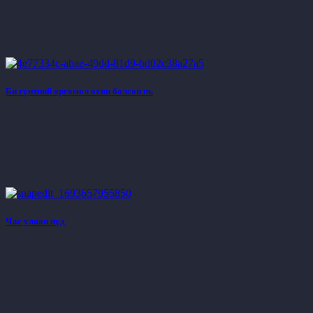
Би гүнтний өргөмөл охин болсон нь
Час улаан нүд