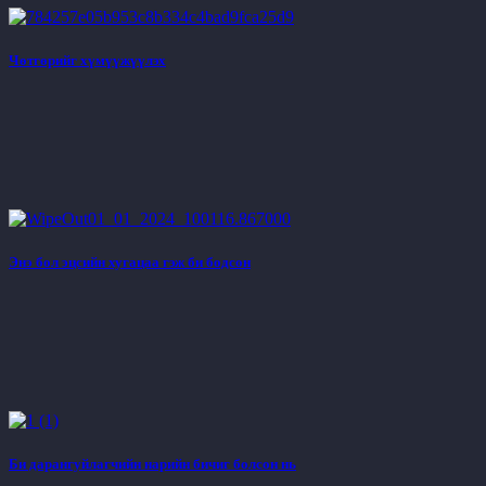
Чөтгөрийг хүмүүжүүлэх
Энэ бол эцсийн хугацаа гэж би бодсон
Би дарангуйлагчийн нарийн бичиг болсон нь