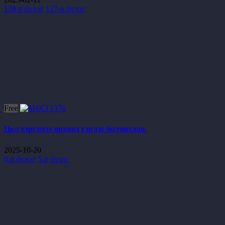
128-р бүлэг
127-р бүлэг
Free
Цол хэргэмээ орхиод гэрлэх болчихлоо.
2025-10-20
6-р бүлэг
5-р бүлэг