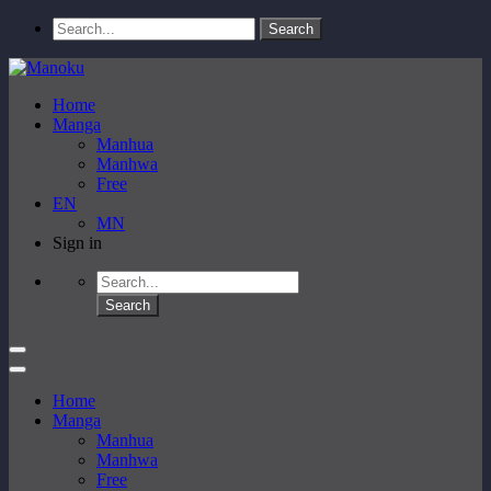
Home
Manga
Manhua
Manhwa
Free
EN
MN
Sign in
Home
Manga
Manhua
Manhwa
Free