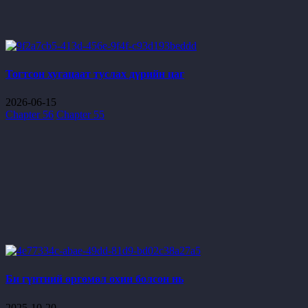
Тогтсон хугацаат туслах дүрийн цаг
2026-06-15
Chapter 56
Chapter 55
Би гүнтний өргөмөл охин болсон нь
2025-10-20