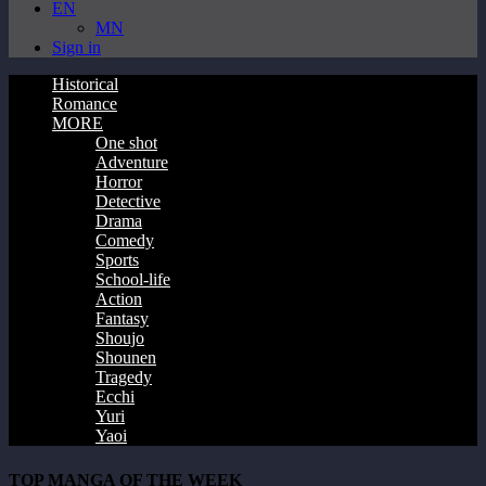
EN
MN
Sign in
Historical
Romance
MORE
One shot
Adventure
Horror
Detective
Drama
Comedy
Sports
School-life
Action
Fantasy
Shoujo
Shounen
Tragedy
Ecchi
Yuri
Yaoi
TOP MANGA OF THE WEEK