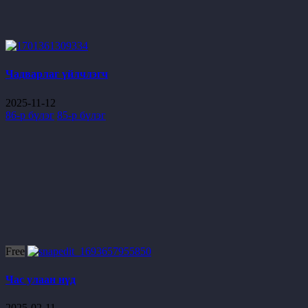
Чадварлаг үйлчлэгч
2025-11-12
86-р бүлэг
85-р бүлэг
Free
Час улаан нүд
2025-02-11