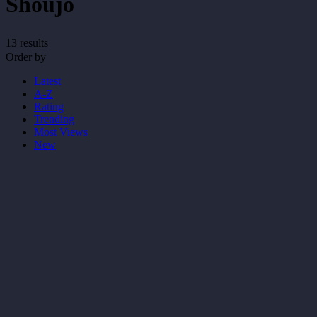
Shoujo
13 results
Order by
Latest
A-Z
Rating
Trending
Most Views
New