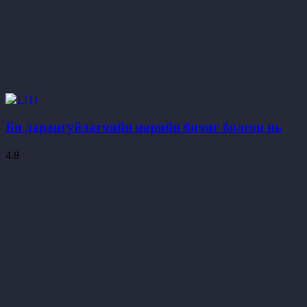
Би дарангуйлагчийн нарийн бичиг болсон нь
4.8