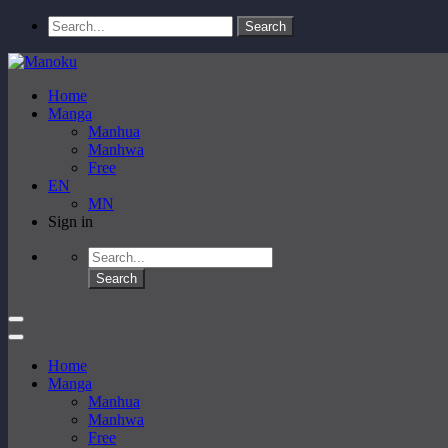
Home
Manga
Manhua
Manhwa
Free
EN
MN
Sign in
Home
Manga
Manhua
Manhwa
Free