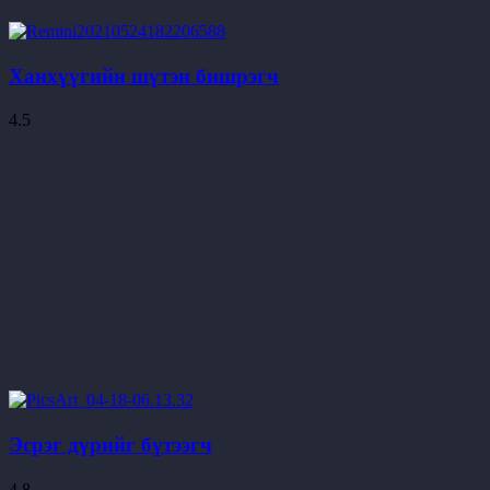
Ханхүүгийн шүтэн бишрэгч
4.5
Эсрэг дүрийг бүтээгч
4.8