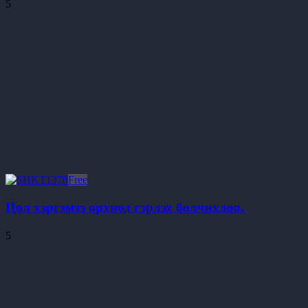
5
Free
Цол хэргэмээ орхиод гэрлэх болчихлоо.
5