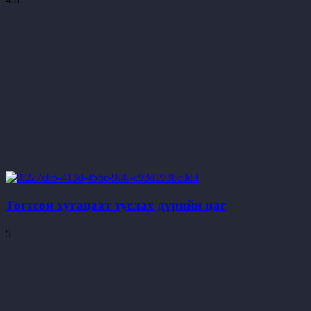
Тогтсон хугацаат туслах дүрийн цаг
5