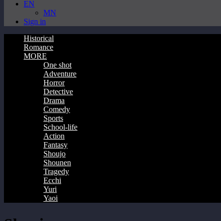
EN
MN
Sign in
Historical
Romance
MORE
One shot
Adventure
Horror
Detective
Drama
Comedy
Sports
School-life
Action
Fantasy
Shoujo
Shounen
Tragedy
Ecchi
Yuri
Yaoi