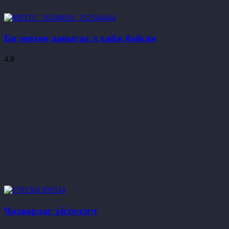
Би зөвхөн аавыгаа л хайж байсан
4.8
Чадварлаг үйлчлэгч