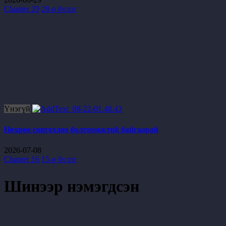
Chapter 29
28-р бүлэг
Үнэгүй
Нөхрөө сонгохдоо болгоомжтой байгаарай
2026-07-08
Chapter 16
15-р бүлэг
Шинээр нэмэгдсэн