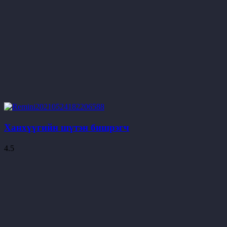
Ханхүүгийн шүтэн бишрэгч
4.5