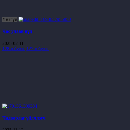
Үнэгүй
Час улаан нүд
2025-02-11
128-р бүлэг
127-р бүлэг
Чадварлаг үйлчлэгч
2025-11-12