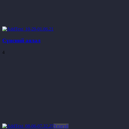
Сүнсний аялал
4
Үнэгүй