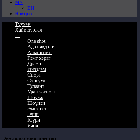
MN
EN
Нэвтрэх
Түүхэн
Хайр дурлал
....
One shot
Адал явдалт
Аймшгийн
Гэмт хэрэг
Драма
Инээдэм
Спорт
Сургууль
Тулаант
Уран зөгнөлт
Шоүжо
Шоүнэн
Эмгэнэлт
Эччи
Юүри
Яаой
Энэ долоо хоногийн топ