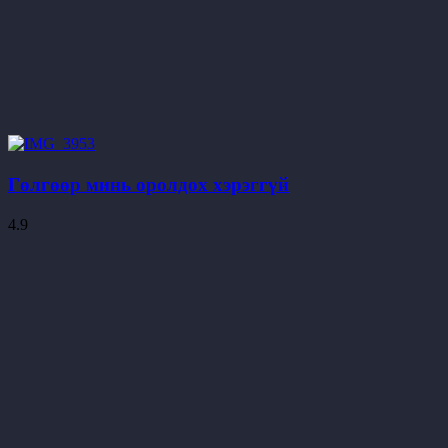
Гөлгөөр минь оролдох хэрэггүй
4.9