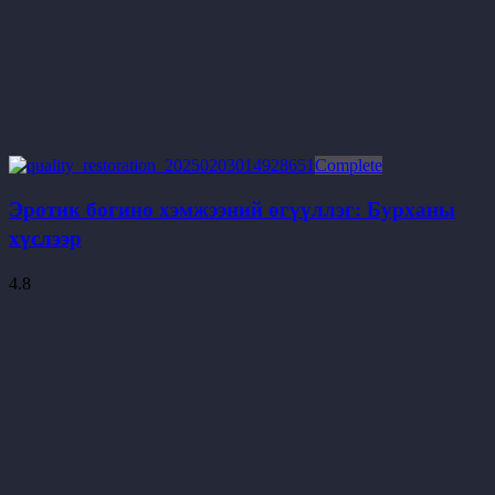
Complete
Эротик богино хэмжээний өгүүллэг: Бурханы
хүслээр
4.8