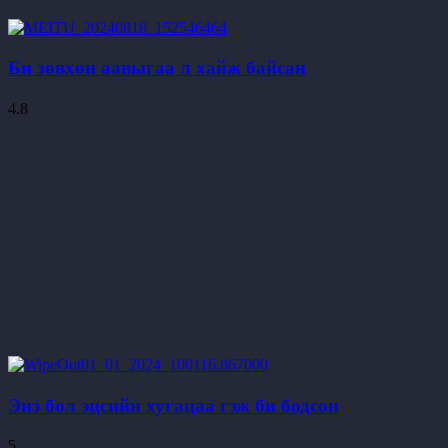
Би зөвхөн аавыгаа л хайж байсан
4.8
Энэ бол эцсийн хугацаа гэж би бодсон
5