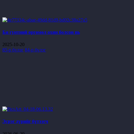
Би гүнтний өргөмөл охин болсон нь
2025-10-20
85-р бүлэг
84-р бүлэг
Эсрэг дүрийг бүтээгч
2026-06-29