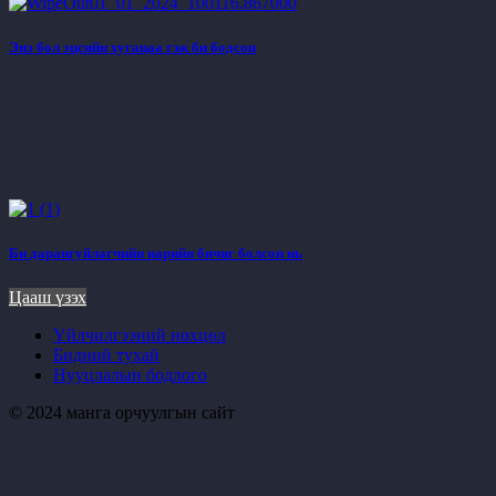
Энэ бол эцсийн хугацаа гэж би бодсон
Би дарангуйлагчийн нарийн бичиг болсон нь
Цааш үзэх
Үйлчилгээний нөхцөл
Бидний тухай
Нууцлалын бодлого
© 2024 манга орчуулгын сайт