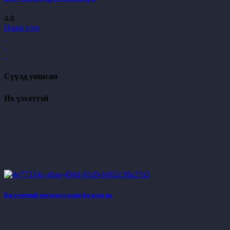
4.8
Цааш үзэх
Сүүлд уншсан
Их үзэлттэй
Би гүнтний өргөмөл охин болсон нь