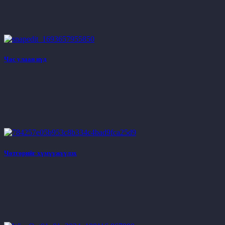
Час улаан нүд
Чөтгөрийг хүмүүжүүлэх