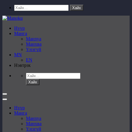
Нүүр
Манга
Манхуа
Манхва
Үнэгүй
MN
EN
Нэвтрэх
Нүүр
Манга
Манхуа
Манхва
Үнэгүй