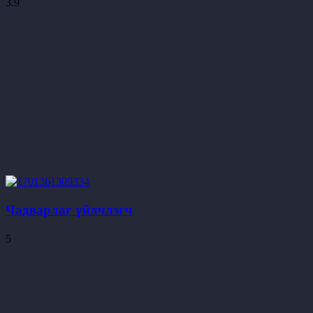
3.9
Чадварлаг үйлчлэгч
5