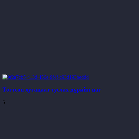
Тогтсон хугацаат туслах дүрийн цаг
5