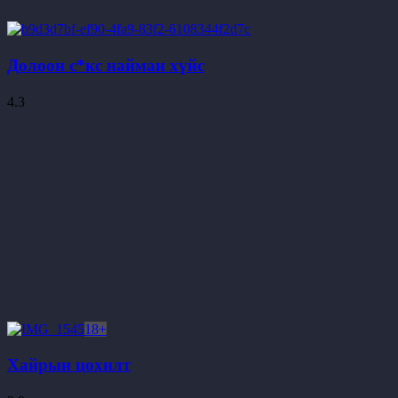
Долоон с*кс найман хүйс
4.3
18+
Хайрын цохилт