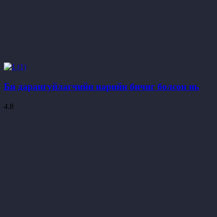
Би дарангуйлагчийн нарийн бичиг болсон нь
4.8