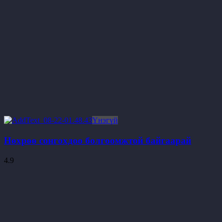
Үнэгүй
Нөхрөө сонгохдоо болгоомжтой байгаарай
4.9