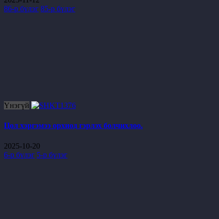
86-р бүлэг
85-р бүлэг
Үнэгүй
Цол хэргэмээ орхиод гэрлэх болчихлоо.
2025-10-20
6-р бүлэг
5-р бүлэг