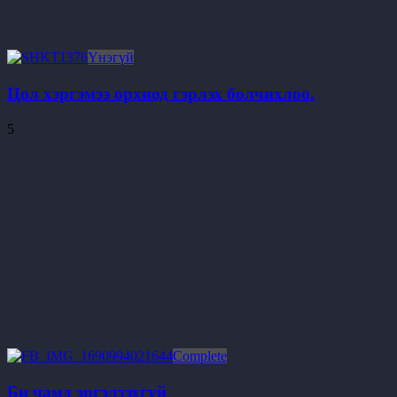
Үнэгүй
Цол хэргэмээ орхиод гэрлэх болчихлоо.
5
Complete
Би чамд эргэлзэхгүй