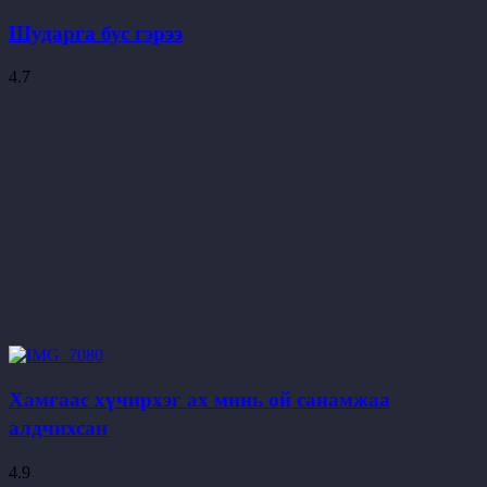
Шударга бус гэрээ
4.7
Хамгаас хүчирхэг ах минь ой санамжаа
алдчихсан
4.9