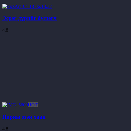
Эсрэг дүрийг бүтээгч
4.8
HOT
Нарны эзэн хаан
4.8