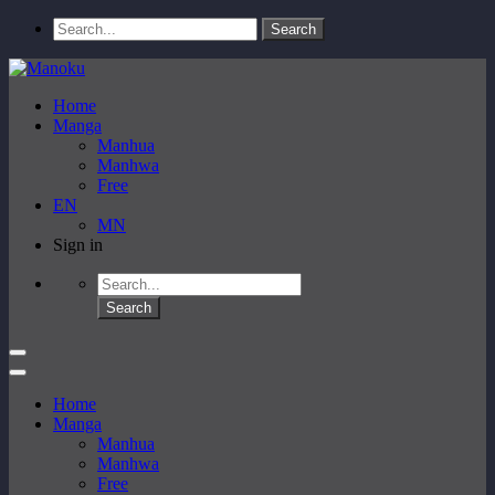
Home
Manga
Manhua
Manhwa
Free
EN
MN
Sign in
Home
Manga
Manhua
Manhwa
Free