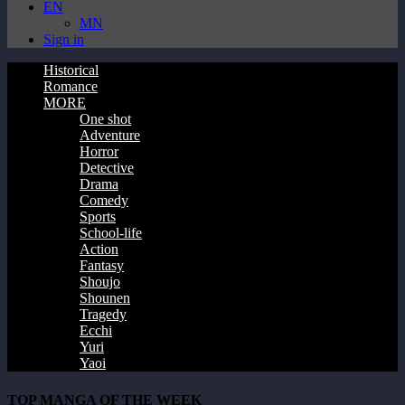
EN
MN
Sign in
Historical
Romance
MORE
One shot
Adventure
Horror
Detective
Drama
Comedy
Sports
School-life
Action
Fantasy
Shoujo
Shounen
Tragedy
Ecchi
Yuri
Yaoi
TOP MANGA OF THE WEEK