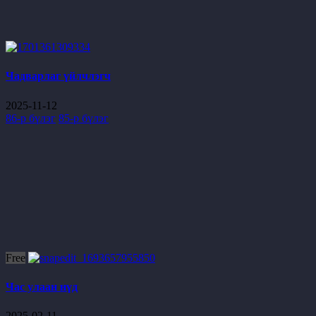
Чадварлаг үйлчлэгч
2025-11-12
86-р бүлэг
85-р бүлэг
Free
Час улаан нүд
2025-02-11