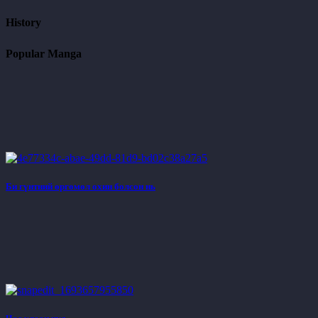
History
Popular Manga
Би гүнтний өргөмөл охин болсон нь