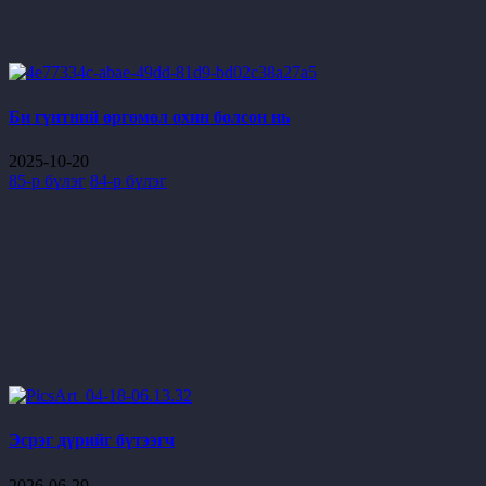
Би гүнтний өргөмөл охин болсон нь
2025-10-20
85-р бүлэг
84-р бүлэг
Эсрэг дүрийг бүтээгч
2026-06-29