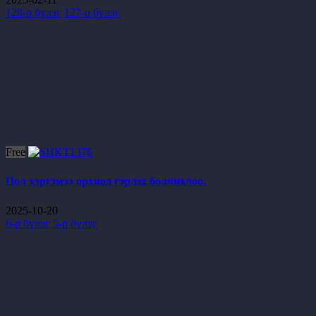
128-р бүлэг
127-р бүлэг
Free
Цол хэргэмээ орхиод гэрлэх болчихлоо.
2025-10-20
6-р бүлэг
5-р бүлэг