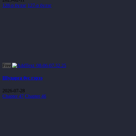
128-р бүлэг
127-р бүлэг
Free
Шударга бус гэрээ
2026-07-28
Chapter 47
Chapter 46