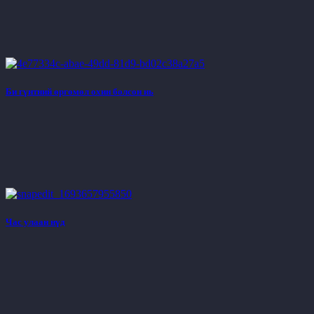
Би гүнтний өргөмөл охин болсон нь
Час улаан нүд