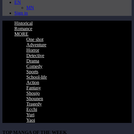
EN
MN
Sign in
Historical
Romance
MORE
One shot
Adventure
Horror
Detective
Drama
Comedy
Sports
School-life
Action
Fantasy
Shoujo
Shounen
Tragedy
Ecchi
Yuri
Yaoi
TOP MANGA OF THE WEEK