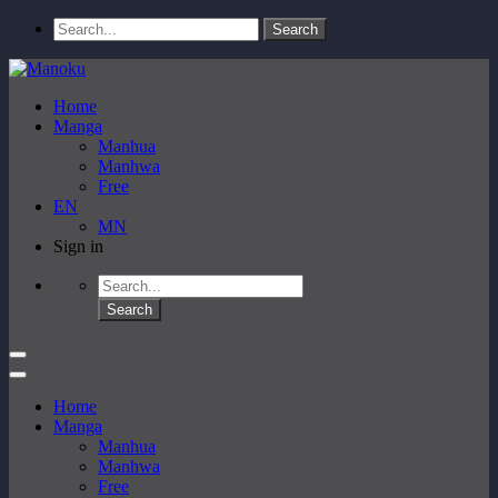
Home
Manga
Manhua
Manhwa
Free
EN
MN
Sign in
Home
Manga
Manhua
Manhwa
Free