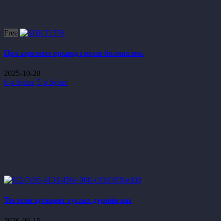
Free
Цол хэргэмээ орхиод гэрлэх болчихлоо.
2025-10-20
6-р бүлэг
5-р бүлэг
Тогтсон хугацаат туслах дүрийн цаг
2026-06-15