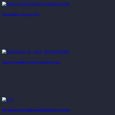
Чөтгөрийг хүмүүжүүлэх
Энэ бол эцсийн хугацаа гэж би бодсон
Би дарангуйлагчийн нарийн бичиг болсон нь