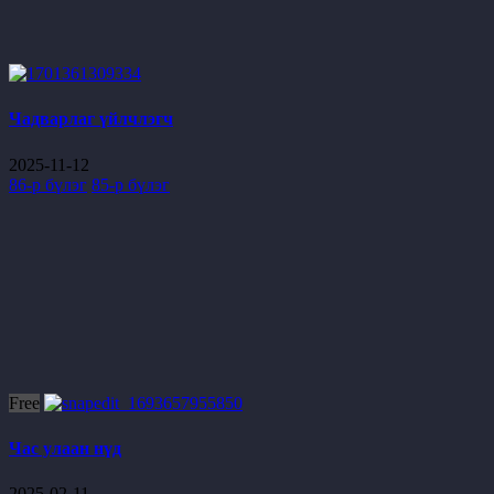
Чадварлаг үйлчлэгч
2025-11-12
86-р бүлэг
85-р бүлэг
Free
Час улаан нүд
2025-02-11