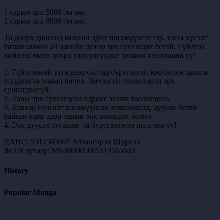
1 сарын эрх 5000 төгрөг.
2 сарын эрх 8000 төгрөг.
Та доорх дансанд мөнгөн дүнг шилжүүлсэнээр, таны хүсэлт
баталгаажиж 24 цагийн дотор эрх сунгагдах ёстой. Гүйлгээ
хийхээс өмнө доорх сануулгуудыг уншиж танилцана уу!
1. Гүйлгээний утга дээр сайтад бүртгэлтэй нэр болон цахим
шуудангаа заавал бичих. Бичээгүй тохиолдолд эрх
сунгагдахгүй!
2. Таны эрх сунгагдсан өдрөөс эхэлж тоологдоно.
3. Давхар сунгалт шилжүүлсэн тохиолдолд, дуусах ёстой
байсан өдөр дээр сарын эрх нэмэгдэх болно.
4. Эрх дуусах хугацааг та бүртгэлээсээ шалгана уу!
ДАНС: 5314565663 Алтангэрэл Шүрнээ
IBAN дугаар: MN880005005314565663
History
Popular Manga