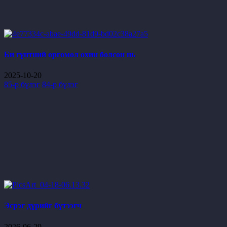
Би гүнтний өргөмөл охин болсон нь
2025-10-20
85-р бүлэг
84-р бүлэг
Эсрэг дүрийг бүтээгч
2026-06-29