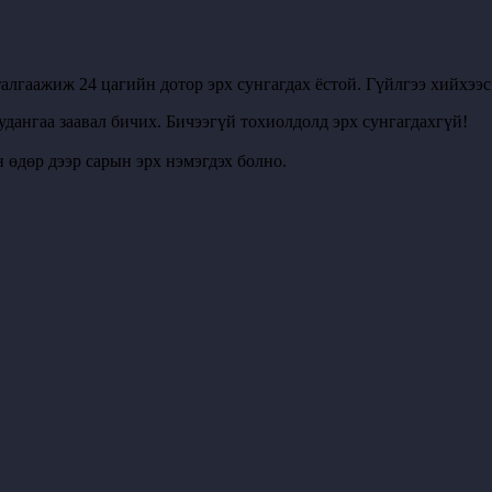
алгаажиж 24 цагийн дотор эрх сунгагдах ёстой. Гүйлгээ хийхээ
удангаа заавал бичих. Бичээгүй тохиолдолд эрх сунгагдахгүй!
 өдөр дээр сарын эрх нэмэгдэх болно.