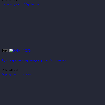
128-р бүлэг
127-р бүлэг
Free
Цол хэргэмээ орхиод гэрлэх болчихлоо.
2025-10-20
6-р бүлэг
5-р бүлэг