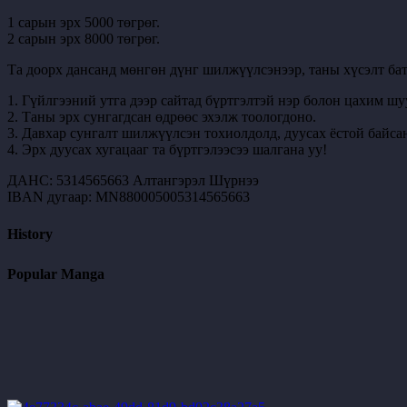
1 сарын эрх 5000 төгрөг.
2 сарын эрх 8000 төгрөг.
Та доорх дансанд мөнгөн дүнг шилжүүлсэнээр, таны хүсэлт бат
1. Гүйлгээний утга дээр сайтад бүртгэлтэй нэр болон цахим шу
2. Таны эрх сунгагдсан өдрөөс эхэлж тоологдоно.
3. Давхар сунгалт шилжүүлсэн тохиолдолд, дуусах ёстой байсан
4. Эрх дуусах хугацааг та бүртгэлээсээ шалгана уу!
ДАНС: 5314565663 Алтангэрэл Шүрнээ
IBAN дугаар: MN880005005314565663
History
Popular Manga