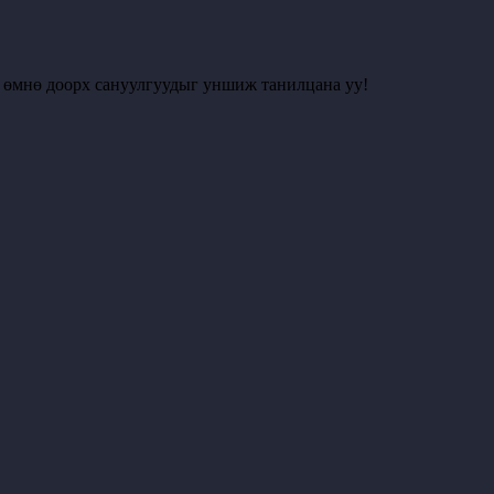
с өмнө доорх сануулгуудыг уншиж танилцана уу!