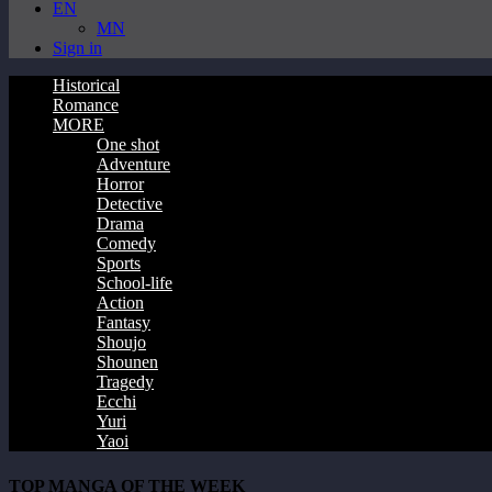
EN
MN
Sign in
Historical
Romance
MORE
One shot
Adventure
Horror
Detective
Drama
Comedy
Sports
School-life
Action
Fantasy
Shoujo
Shounen
Tragedy
Ecchi
Yuri
Yaoi
TOP MANGA OF THE WEEK