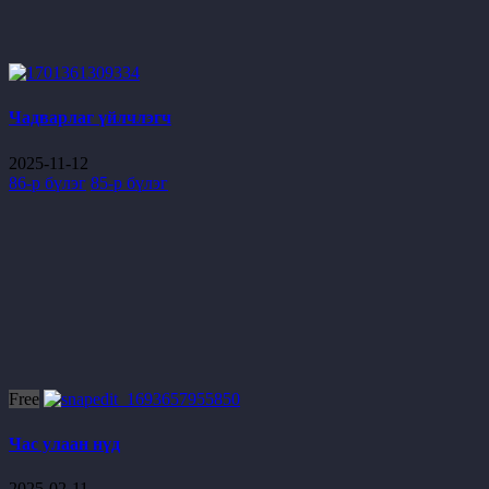
Чадварлаг үйлчлэгч
2025-11-12
86-р бүлэг
85-р бүлэг
Free
Час улаан нүд
2025-02-11