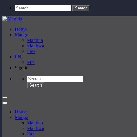
Home
Manga
Manhua
Manhwa
Free
EN
MN
Sign in
Home
Manga
Manhua
Manhwa
Free