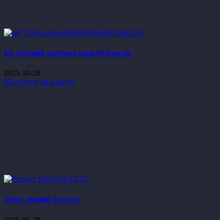
Би гүнтний өргөмөл охин болсон нь
2025-10-20
85-р бүлэг
84-р бүлэг
Эсрэг дүрийг бүтээгч
2026-06-29