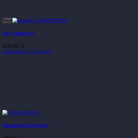
Free
Час улаан нүд
2025-02-11
128-р бүлэг
127-р бүлэг
Чадварлаг үйлчлэгч
2025-11-12