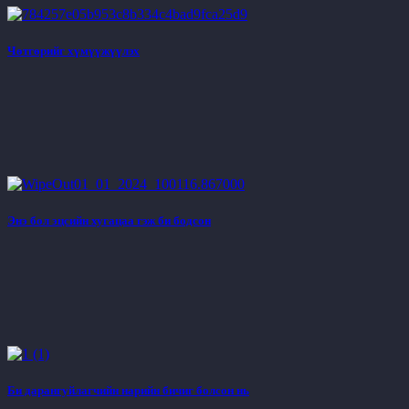
Чөтгөрийг хүмүүжүүлэх
Энэ бол эцсийн хугацаа гэж би бодсон
Би дарангуйлагчийн нарийн бичиг болсон нь