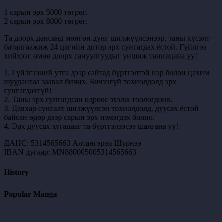
1 сарын эрх 5000 төгрөг.
2 сарын эрх 8000 төгрөг.
Та доорх дансанд мөнгөн дүнг шилжүүлсэнээр, таны хүсэлт
баталгаажиж 24 цагийн дотор эрх сунгагдах ёстой. Гүйлгээ
хийхээс өмнө доорх сануулгуудыг уншиж танилцана уу!
1. Гүйлгээний утга дээр сайтад бүртгэлтэй нэр болон цахим
шуудангаа заавал бичих. Бичээгүй тохиолдолд эрх
сунгагдахгүй!
2. Таны эрх сунгагдсан өдрөөс эхэлж тоологдоно.
3. Давхар сунгалт шилжүүлсэн тохиолдолд, дуусах ёстой
байсан өдөр дээр сарын эрх нэмэгдэх болно.
4. Эрх дуусах хугацааг та бүртгэлээсээ шалгана уу!
ДАНС: 5314565663 Алтангэрэл Шүрнээ
IBAN дугаар: MN880005005314565663
History
Popular Manga