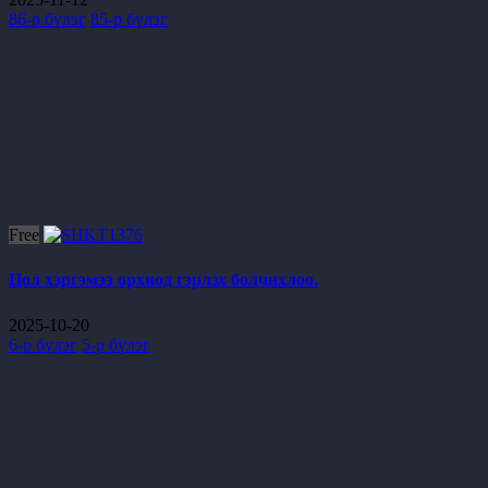
86-р бүлэг
85-р бүлэг
Free
Цол хэргэмээ орхиод гэрлэх болчихлоо.
2025-10-20
6-р бүлэг
5-р бүлэг