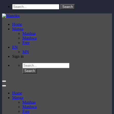
Home
Manga
Manhua
Manhwa
Free
EN
MN
Sign in
Home
Manga
Manhua
Manhwa
Free