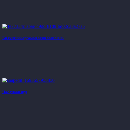
Би гүнтний өргөмөл охин болсон нь
Час улаан нүд