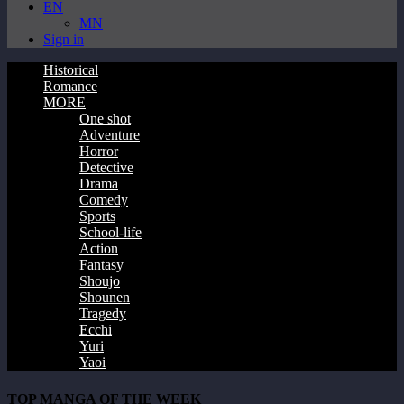
EN
MN
Sign in
Historical
Romance
MORE
One shot
Adventure
Horror
Detective
Drama
Comedy
Sports
School-life
Action
Fantasy
Shoujo
Shounen
Tragedy
Ecchi
Yuri
Yaoi
TOP MANGA OF THE WEEK