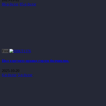
86-р бүлэг
85-р бүлэг
Free
Цол хэргэмээ орхиод гэрлэх болчихлоо.
2025-10-20
6-р бүлэг
5-р бүлэг