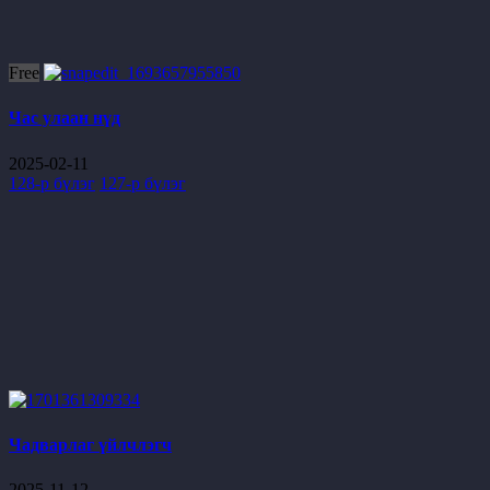
Free
Час улаан нүд
2025-02-11
128-р бүлэг
127-р бүлэг
Чадварлаг үйлчлэгч
2025-11-12