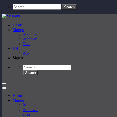
Home
Manga
Manhua
Manhwa
Free
EN
MN
Sign in
Home
Manga
Manhua
Manhwa
Free