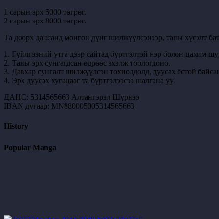
1 сарын эрх 5000 төгрөг.
2 сарын эрх 8000 төгрөг.
Та доорх дансанд мөнгөн дүнг шилжүүлсэнээр, таны хүсэлт бат
1. Гүйлгээний утга дээр сайтад бүртгэлтэй нэр болон цахим шу
2. Таны эрх сунгагдсан өдрөөс эхэлж тоологдоно.
3. Давхар сунгалт шилжүүлсэн тохиолдолд, дуусах ёстой байсан
4. Эрх дуусах хугацааг та бүртгэлээсээ шалгана уу!
ДАНС: 5314565663 Алтангэрэл Шүрнээ
IBAN дугаар: MN880005005314565663
History
Popular Manga