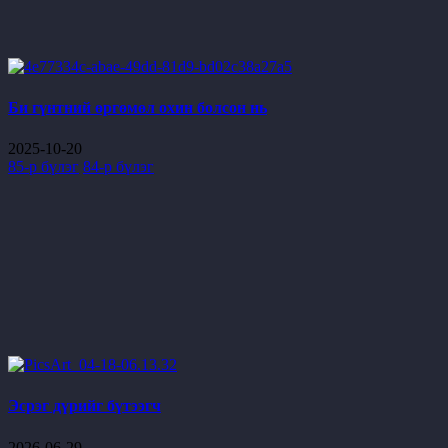
Би гүнтний өргөмөл охин болсон нь
2025-10-20
85-р бүлэг
84-р бүлэг
Эсрэг дүрийг бүтээгч
2026-06-29