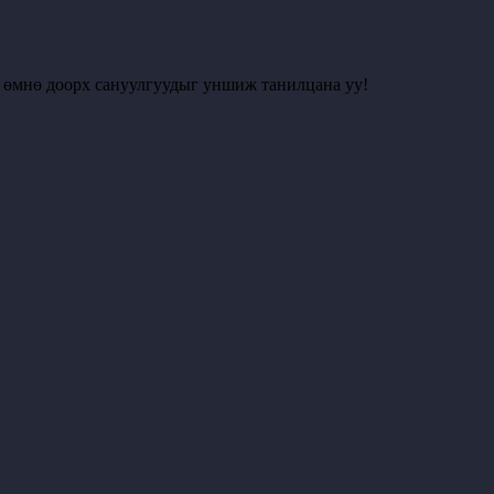
с өмнө доорх сануулгуудыг уншиж танилцана уу!