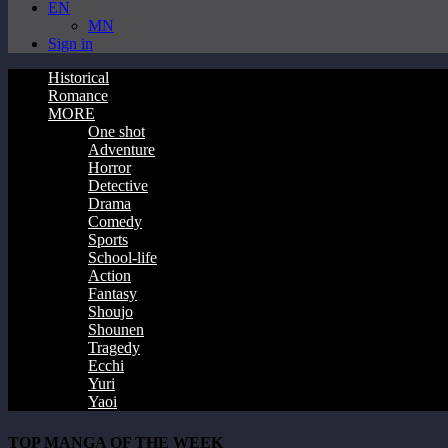
EN
MN
Sign in
Historical
Romance
MORE
One shot
Adventure
Horror
Detective
Drama
Comedy
Sports
School-life
Action
Fantasy
Shoujo
Shounen
Tragedy
Ecchi
Yuri
Yaoi
TOP MANGA OF THE WEEK