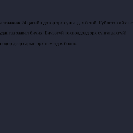
алгаажиж 24 цагийн дотор эрх сунгагдах ёстой. Гүйлгээ хийхээ
удангаа заавал бичих. Бичээгүй тохиолдолд эрх сунгагдахгүй!
 өдөр дээр сарын эрх нэмэгдэх болно.