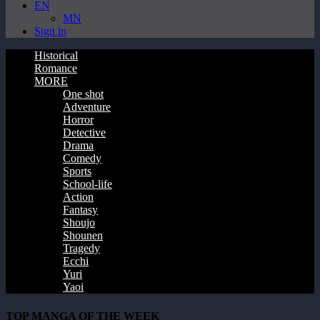
EN
MN
Sign in
Historical
Romance
MORE
One shot
Adventure
Horror
Detective
Drama
Comedy
Sports
School-life
Action
Fantasy
Shoujo
Shounen
Tragedy
Ecchi
Yuri
Yaoi
TOP MANGA OF THE WEEK