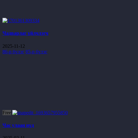
Чадварлаг үйлчлэгч
2025-11-12
86-р бүлэг
85-р бүлэг
Free
Час улаан нүд
2025-02-11