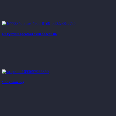
Би гүнтний өргөмөл охин болсон нь
Час улаан нүд