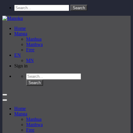
Home
Manga
Manhua
Manhwa
Free
EN
MN
Sign in
Home
Manga
Manhua
Manhwa
Free