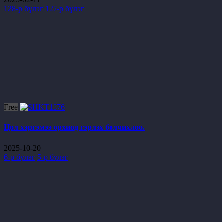
128-р бүлэг
127-р бүлэг
Free
Цол хэргэмээ орхиод гэрлэх болчихлоо.
2025-10-20
6-р бүлэг
5-р бүлэг