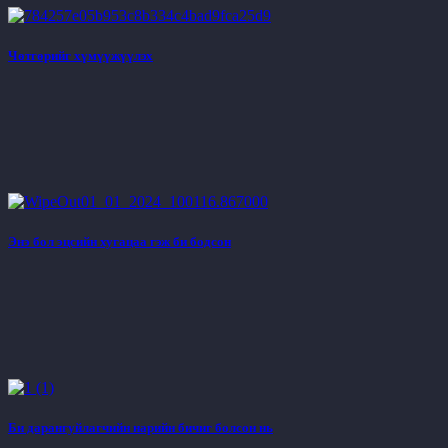
Чөтгөрийг хүмүүжүүлэх
Энэ бол эцсийн хугацаа гэж би бодсон
Би дарангуйлагчийн нарийн бичиг болсон нь