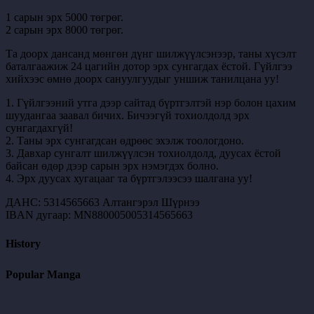
1 сарын эрх 5000 төгрөг.
2 сарын эрх 8000 төгрөг.
Та доорх дансанд мөнгөн дүнг шилжүүлсэнээр, таны хүсэлт
баталгаажиж 24 цагийн дотор эрх сунгагдах ёстой. Гүйлгээ
хийхээс өмнө доорх сануулгуудыг уншиж танилцана уу!
1. Гүйлгээний утга дээр сайтад бүртгэлтэй нэр болон цахим
шуудангаа заавал бичих. Бичээгүй тохиолдолд эрх
сунгагдахгүй!
2. Таны эрх сунгагдсан өдрөөс эхэлж тоологдоно.
3. Давхар сунгалт шилжүүлсэн тохиолдолд, дуусах ёстой
байсан өдөр дээр сарын эрх нэмэгдэх болно.
4. Эрх дуусах хугацааг та бүртгэлээсээ шалгана уу!
ДАНС: 5314565663 Алтангэрэл Шүрнээ
IBAN дугаар: MN880005005314565663
History
Popular Manga