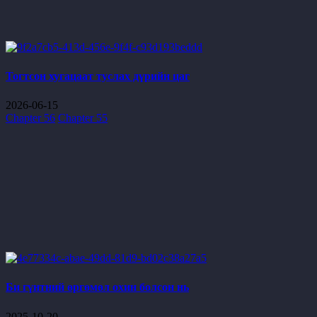
Тогтсон хугацаат туслах дүрийн цаг
2026-06-15
Chapter 56
Chapter 55
Би гүнтний өргөмөл охин болсон нь
2025-10-20