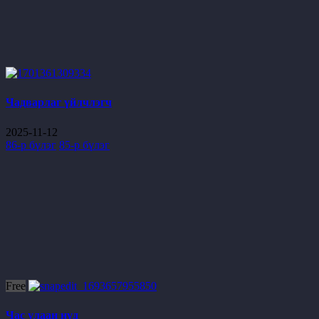
Чадварлаг үйлчлэгч
2025-11-12
86-р бүлэг
85-р бүлэг
Free
Час улаан нүд