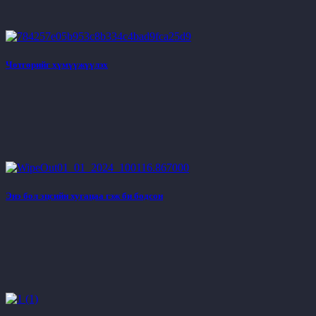
Чөтгөрийг хүмүүжүүлэх
Энэ бол эцсийн хугацаа гэж би бодсон