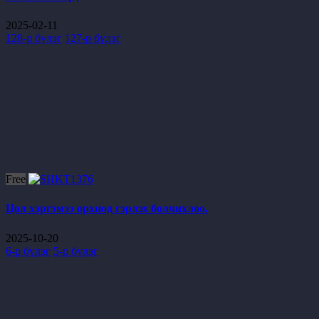
2025-02-11
128-р бүлэг
127-р бүлэг
Free
Цол хэргэмээ орхиод гэрлэх болчихлоо.
2025-10-20
6-р бүлэг
5-р бүлэг