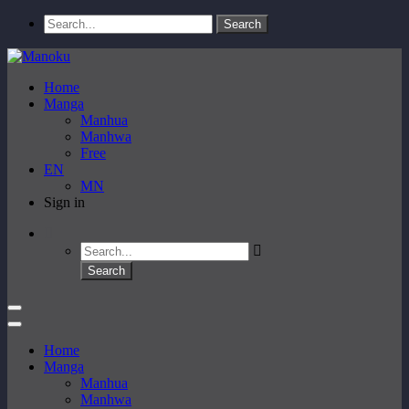
Home
Manga
Manhua
Manhwa
Free
EN
MN
Sign in
Home
Manga
Manhua
Manhwa