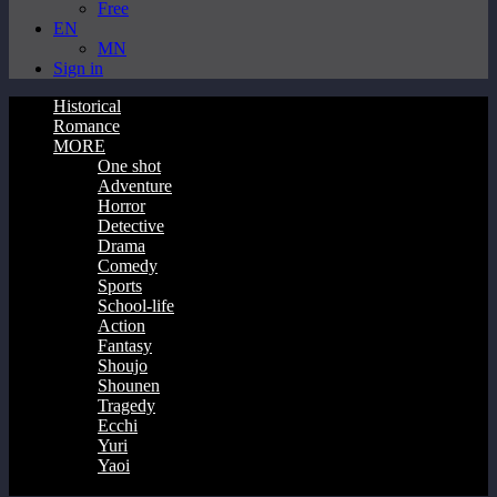
Free
EN
MN
Sign in
Historical
Romance
MORE
One shot
Adventure
Horror
Detective
Drama
Comedy
Sports
School-life
Action
Fantasy
Shoujo
Shounen
Tragedy
Ecchi
Yuri
Yaoi