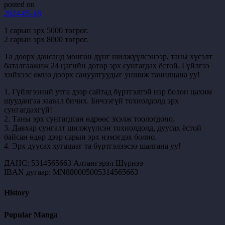
posted on
2024-05-18
1 сарын эрх 5000 төгрөг.
2 сарын эрх 8000 төгрөг.
Та доорх дансанд мөнгөн дүнг шилжүүлсэнээр, таны хүсэлт
баталгаажиж 24 цагийн дотор эрх сунгагдах ёстой. Гүйлгээ
хийхээс өмнө доорх сануулгуудыг уншиж танилцана уу!
1. Гүйлгээний утга дээр сайтад бүртгэлтэй нэр болон цахим
шуудангаа заавал бичих. Бичээгүй тохиолдолд эрх
сунгагдахгүй!
2. Таны эрх сунгагдсан өдрөөс эхэлж тоологдоно.
3. Давхар сунгалт шилжүүлсэн тохиолдолд, дуусах ёстой
байсан өдөр дээр сарын эрх нэмэгдэх болно.
4. Эрх дуусах хугацааг та бүртгэлээсээ шалгана уу!
ДАНС: 5314565663 Алтангэрэл Шүрнээ
IBAN дугаар: MN880005005314565663
History
Popular Manga