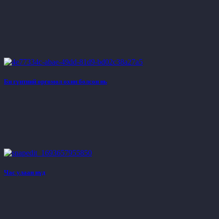
Би гүнтний өргөмөл охин болсон нь
Час улаан нүд