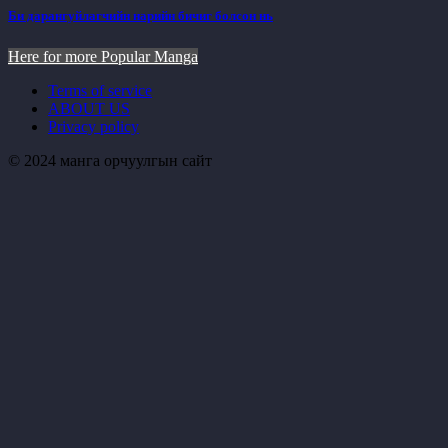
Би дарангуйлагчийн нарийн бичиг болсон нь
Here for more Popular Manga
Terms of service
ABOUT US
Privacy policy
© 2024 манга орчуулгын сайт